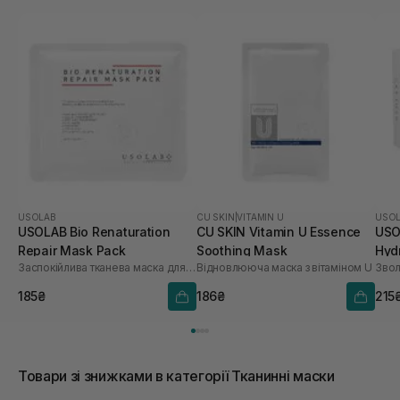
USOLAB
CU SKIN
|
VITAMIN U
USO
USOLAB Bio Renaturation
CU SKIN Vitamin U Essence
USO
Repair Mask Pack
Soothing Mask
Hyd
Заспокійлива тканева маска для обличчя
Відновлююча маска з вітаміном U
шт
185₴
186₴
215
Товари зі знижками в категорії Тканинні маски