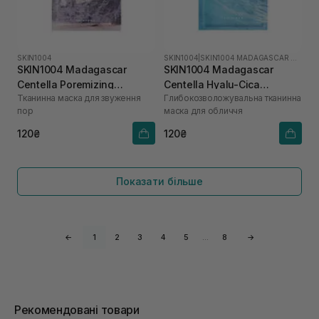
SKIN1004
SKIN1004
|
SKIN1004 MADAGASCAR CENTELLA HYALU-CICA
SKIN1004 Madagascar
SKIN1004 Madagascar
Centella Poremizing
Centella Hyalu-Cica
Тканинна маска для звуження
Глибокозволожувальна тканинна
Clarifying Mask 1 шт
Hydrating Mask 1 шт
пор
маска для обличчя
120₴
120₴
Показати більше
←
1
2
3
4
5
…
8
→
Рекомендовані товари