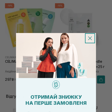
-10%
-15%
CELIMAX
VT COSMETICS
CELIMAX Mask Set
VT COSMETICS Mild Reedle
Shot 100 2Step Mask 1,5+25 г
Акційний набір тканинних масок
Зміцнювальна тканинна маска
297₴
128₴
330₴
150₴
Відгуки про Тканинні маски
ОТРИМАЙ ЗНИЖКУ
НА ПЕРШЕ ЗАМОВЛЕНЯ
Відновлююча маска з вітаміном U