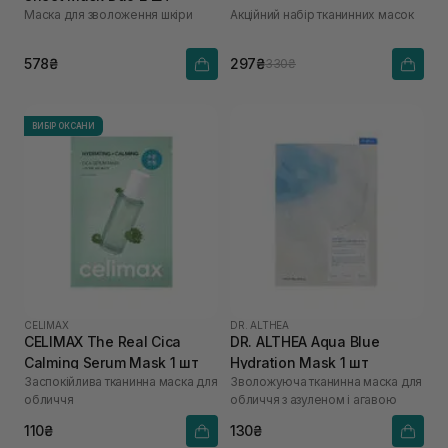
Маска для зволоження шкіри
Акційний набір тканинних масок
578₴
297₴
330₴
ВИБІР ОКСАНИ
CELIMAX
DR. ALTHEA
CELIMAX The Real Cica
DR. ALTHEA Aqua Blue
Calming Serum Mask 1 шт
Hydration Mask 1 шт
Заспокійлива тканинна маска для
Зволожуюча тканинна маска для
обличчя
обличчя з азуленом і агавою
110₴
130₴