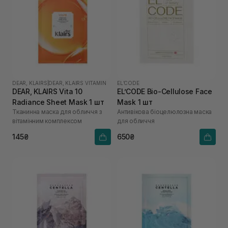
DEAR, KLAIRS
|
DEAR, KLAIRS VITAMIN
EL’CODE
DEAR, KLAIRS Vita 10
EL’CODE Bio-Cellulose Face
Radiance Sheet Mask 1 шт
Mask 1 шт
Тканинна маска для обличчя з
Антивікова біоцелюлозна маска
вітамінним комплексом
для обличчя
145₴
650₴