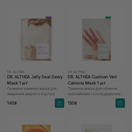
DR. ALTHEA
DR. ALTHEA
DR. ALTHEA Jelly Seal Dewy
DR. ALTHEA Cushion Veil
Mask 1 шт
Calming Mask 1 шт
Поживна тканинна маска для
Тканинна маска для обличчя
зміцнення шкірного бар'єра
заспокійлива з охолоджуючим
ефектом
140₴
150₴