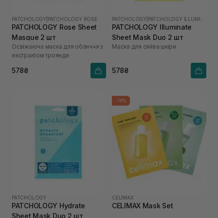
PATCHOLOGY
|
PATCHOLOGY ROSE
PATCHOLOGY
|
PATCHOLOGY ILLUMINATE
PATCHOLOGY Rosе Sheet
PATCHOLOGY Illuminate
Masque 2 шт
Sheet Mask Duo 2 шт
Освіжаюча маска для обличчя з
Маска для сяйва шкіри
екстрактом троянди
578₴
578₴
-10%
PATCHOLOGY
CELIMAX
PATCHOLOGY Hydrate
CELIMAX Mask Set
Sheet Mask Duo 2 шт