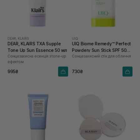
DEAR, KLAIRS
UIQ
DEAR, KLAIRS TXA Supple
UIQ Biome Remedy™ Perfect
Tone Up Sun Essence 50 мл
Powdery Sun Stick SPF 50+
Сонцезахисна есенція з tone-up
Сонцезахисний стік для обличчя
PA++++ 18 г
ефектом
995₴
730₴