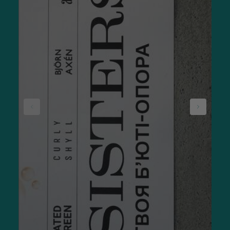
Крем від сонця для обличчя завдяки додатковим
компонентам має виконувати кілька завдань:
пом'якшувати і зволожувати шкіру (гліцерин,
термальна вода);
створювати матуючий ефект (саліцилова кислота);
надавати антиоксидантну дію (вітамін Е).
Наприклад,
легка сонцезахисна крем-сироватка для
обличчя SKIN1004 Madagascar Centella Hyalu-Cica Water-Fit
Sun Serum
надає тривале зволоження.
За допомогою фактору СПФ легко визначити процентне
співвідношення заблокованого випромінювання.
Вибираючи засоби з СПФ для обличчя, зверніть увагу на
такі показники (фактор захисту і рівень відбиття променів):
SPF 10 — до 90%;
SPF 15 — до 93%;
SPF 30 — до 97%;
SPF 50 — до 98%;
SPF 100 — до 99%.
Ви можете купити сонцезахисний крем для обличчя з
фізичними (мінеральними) і хімічними фільтрами: перші
зазвичай краще підходять для чутливої або реактивної
шкіри, другі — поглинають випромінювання та