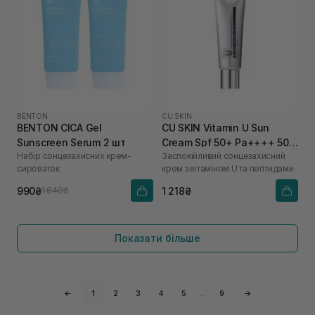
BENTON
CU SKIN
BENTON CICA Gel
CU SKIN Vitamin U Sun
Sunscreen Serum 2 шт
Cream Spf 50+ Pa++++ 50
Набір сонцезахисних крем-
Заспокійливий сонцезахисний
мл
сироваток
крем з вітаміном U та пептидами
990₴
1 218₴
1 840₴
Показати більше
←
1
2
3
4
5
…
9
→