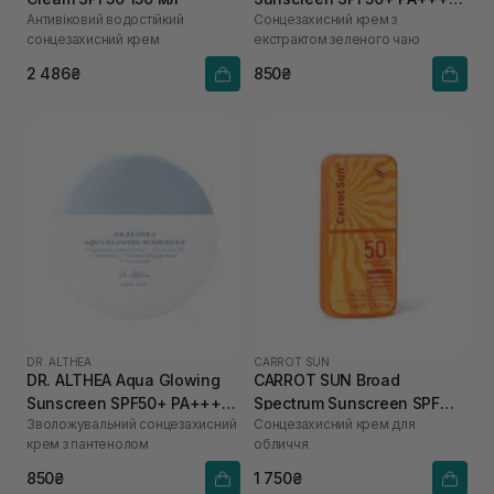
Антивіковий водостійкий
Сонцезахисний крем з
45 мл
сонцезахисний крем
екстрактом зеленого чаю
2 486₴
850₴
DR. ALTHEA
CARROT SUN
DR. ALTHEA Aqua Glowing
CARROT SUN Broad
Sunscreen SPF50+ PA++++
Spectrum Sunscreen SPF
Зволожувальний сонцезахисний
Сонцезахисний крем для
45 мл
50+ 75 мл
крем з пантенолом
обличчя
850₴
1 750₴