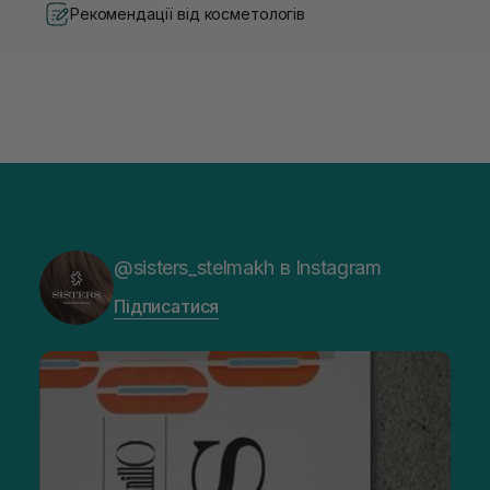
додаткові властивості, як-от
сонцезахисний
Рекомендації від косметологів
антиоксидантний крем WHOCARES Bifida Barrier Sun Cream
,
що покращує стан шкіри.
"Регулярне використання SPF для
обличчя не лише запобігає опікам, а й
зберігає молодість шкіри, рівний тон і її
здатність відновлюватися під щоденним
впливом сонця."
@sisters_stelmakh в Instagram
Особливості СПФ-захисту для обличчя: склад
санскринів, тип фільтрів і рівень
Підписатися
блокування променів
Сонцезахисний засіб для обличчя необхідно застосовувати
протягом усього року, однак у літній період він стає
особливо важливим. На відміну від звичайних кремів,
санскрин для обличчя має чітко визначену захисну функцію
— він працює саме з ультрафіолетовим випромінюванням.
До його складу входять фільтри й допоміжні компоненти,
що підсилюють комфорт.