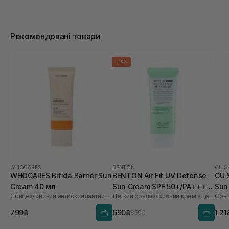
Рекомендовані товари
-19%
WHOCARES
BENTON
CU S
WHOCARES Bifida Barrier Sun
BENTON Air Fit UV Defense
CU 
Cream 40 мл
Sun Cream SPF 50+/PA++++
Sun
Сонцезахисний антиоксидантний крем
Легкий сонцезахисний крем з центелою
50 мл
60 
799₴
690₴
1 21
850₴