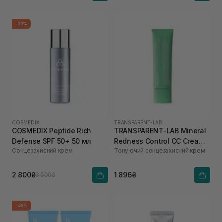
-20%
COSMEDIX
TRANSPARENT-LAB
COSMEDIX Peptide Rich
TRANSPARENT-LAB Mineral
Defense SPF 50+ 50 мл
Redness Control CC Cream
Сонцезахисний крем
Тонуючий сонцезахисний крем
SPF50 45 мл
2 800₴
1 896₴
3 500₴
-46%