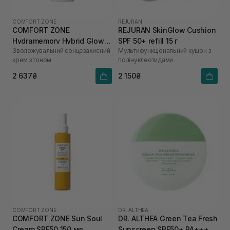
COMFORT ZONE
REJURAN
COMFORT ZONE
REJURAN SkinGlow Cushion
Hydramemory Hybrid Glow
SPF 50+ refill 15 г
Зволожувальний сонцезахисний
Мультифункціональний кушон з
SPF30 40 мл
крем з тоном
полінуклеотидами
2 637₴
2 150₴
COMFORT ZONE
DR. ALTHEA
COMFORT ZONE Sun Soul
DR. ALTHEA Green Tea Fresh
Cream SPF50 150 мл
Sunscreen SPF50+ PA++++