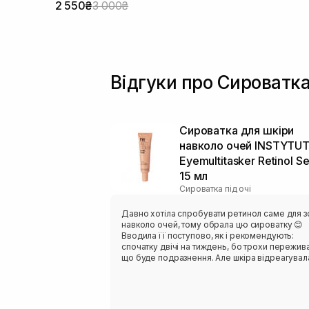
2 550₴
3 000₴
Відгуки про Сироватка
Сироватка для шкіри
навколо очей INSTYTU
Eyemultitasker Retinol S
15 мл
Сироватка під очі
Давно хотіла спробувати ретинол саме для з
навколо очей, тому обрала цю сироватку 😊
Вводила її поступово, як і рекомендують:
спочатку двічі на тиждень, бо трохи пережив
що буде подразнення. Але шкіра відреагувал
добре, хоча це мій перший ретинол. Зараз
користуюся регулярно ввечері, і вже поміча
що зона під очима виглядає більш гладенько
свіжою, а дрібні зморшки стали менш помітни