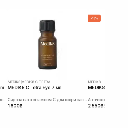
-15%
MEDIK8
|
MEDIK8 C-TETRA
MEDIK8
um
MEDIK8 C Tetra Eye 7 мл
MEDIK8 Eyelift Pep
Освітлювальна сироватка під очі з екстрактом юдзу
Сироватка з вітаміном С для шкіри навколо очей
Антивіковий гель дл
1 600₴
2 550₴
3 000₴