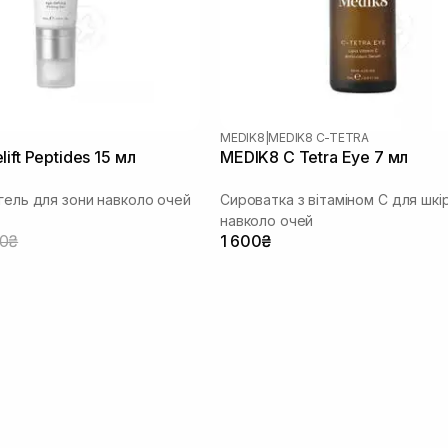
MEDIK8
|
MEDIK8 C-TETRA
ift Peptides 15 мл
MEDIK8 C Tetra Eye 7 мл
 гель для зони навколо очей
Сироватка з вітаміном С для шкі
навколо очей
00₴
1 600₴