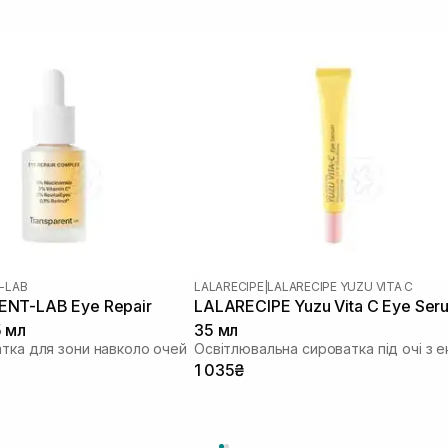
-LAB
LALARECIPE
|
LALARECIPE YUZU VITA C
NT-LAB Eye Repair
LALARECIPE Yuzu Vita C Eye Ser
 мл
35 мл
атка для зони навколо очей
1 035₴