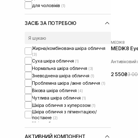
для чоловіків
(1)
ЗАСІБ ЗА ПОТРЕБОЮ
MEDIK8
MEDIK8 Eyel
Жирна/комбінована шкіра обличчя
(3)
Суха шкіра обличчя
(1)
Антивіковий
Нормальна шкіра обличчя
(3)
2 550₴
3 0
Зневоднена шкіра обличчя
(1)
Проблемна шкіра /акне обличчя
(1)
Вікова шкіра обличчя
(4)
Чутлива шкіра обличчя
(1)
Шкіра обличчя з куперозом
(1)
Шкіра обличчя з пігментацією/
постакне
(2)
Шкіра обличчя з порушеним
барʼєром
(1)
АКТИВНИЙ КОМПОНЕНТ