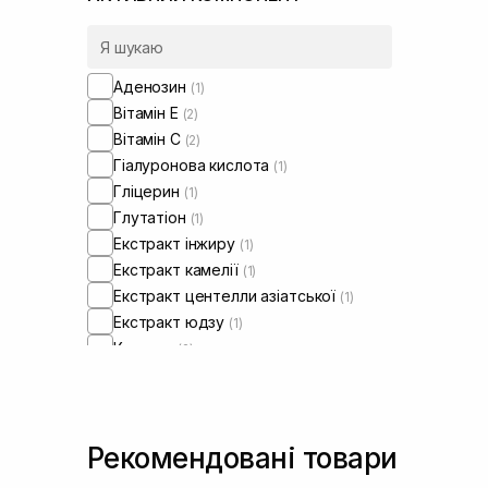
Аденозин
(1)
Вітамін Е
(2)
Вітамін C
(2)
Гіалуронова кислота
(1)
Гліцерин
(1)
Глутатіон
(1)
Екстракт інжиру
(1)
Екстракт камелії
(1)
Екстракт центелли азіатської
(1)
Екстракт юдзу
(1)
Колаген
(2)
Кофеїн
(1)
Ніацинамід
(3)
Олія жожоба
(1)
Рекомендовані товари
Олія мигдалю
(1)
Олія ши
(1)