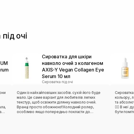
 під очі
Сироватка для шкіри
TUM
навколо очей з колагеном
erum
AXIS-Y Vegan Collagen Eye
Serum 10 мл
Сироватка під очі
они
Один із найхайповіших засобів. сухій його буде
Сироватка
мало. Це саме варіант для любителів легких
кольору, л
текстур, щоб освіжити ділянку навколо очей.
та абсолют
ала,
Вранці просто обожнюю!!Холодний ролер,
❤️‍🔥 В неї
а
особливо якщо попередньо покласти до
бути поміт
холодильника допомагає зняти набряк вранці.
пробнику, 
ю,
Нелипка, гелева текстура. Аромат відсутній.не
але для ме
ю та
поганий як на мене*)
користува
ми.
зони навко