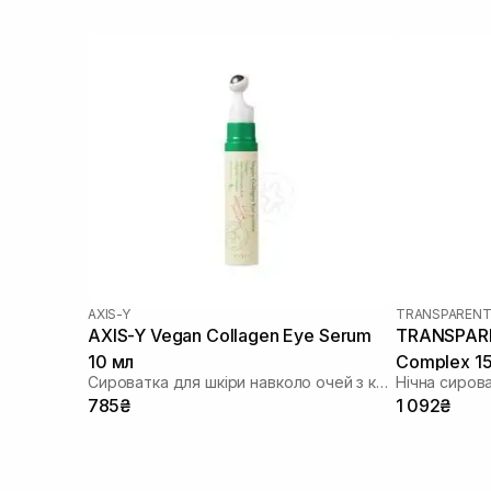
Пептиди
(2)
Протеїни
(1)
Ретинол/ Вітамін А
(2)
AXIS-Y
TRANSPARENT
AXIS-Y Vegan Collagen Eye Serum
TRANSPARE
10 мл
Complex 15
Сироватка для шкіри навколо очей з колагеном
Нічна сиров
785₴
1 092₴