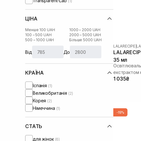
Transparent-Lab
(1)
ЦІНА
Менше 100 UAH
1000 – 2000 UAH
100 – 500 UAH
2000 – 5000 UAH
500 – 1000 UAH
Більше 5000 UAH
LALARECIPE
|
LA
LALARECIPE
Від
До
35 мл
Освітлювальн
екстрактом
КРАЇНА
1 035₴
Іспанія
(1)
Великобританія
(2)
Корея
(2)
Німеччина
(1)
-15%
СТАТЬ
для жінок
(6)