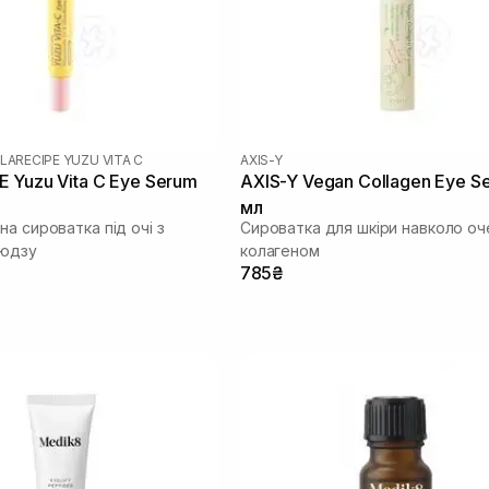
LARECIPE YUZU VITA C
AXIS-Y
 Yuzu Vita C Eye Serum
AXIS-Y Vegan Collagen Eye S
мл
а сироватка під очі з
Сироватка для шкіри навколо оч
 юдзу
колагеном
785₴