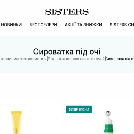
НОВИНКИ
БЕСТСЕЛЕРИ
АКЦІЇ ТА ЗНИЖКИ
SISTERS CH
Сироватка під очі
|
|
нтернет магазин косметики
Догляд за шкірою навколо очей
Сироватка під о
ВИБІР ІЛОНИ