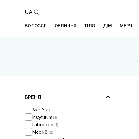
UA
ВОЛОССЯ
ОБЛИЧЧЯ
ТІЛО
ДІМ
МЕРЧ
І
БРЕНД
Axis-Y
(1)
Instytutum
(1)
Lalarecipe
(1)
Medik8
(2)