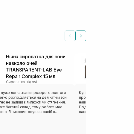
Нічна сироватка для зони
Сироватка з
навколо очей
шкіри навко
TRANSPARENT-LAB Eye
C Tetra Eye 
Сироватка під оч
Repair Complex 15 мл
Сироватка під очі
 дуже легка, напівпрозорого жовтого
Купила з рекомендацій космет
егко розподіляється на делікатній зоні
проблемки з синячками, набря
но не залишає липкості чи стягнення.
навколо шкіри очей, шкіра там
 дуже багатий склад, тому робота має
Подобається відчуття зволоже
ною. Я використовувала засіб в
нанесення, приємний аромат і
тому сказати про якісь зміни не можу,
пощипувань, як від інших кремі
не цей період, допоки я
там дуже суха. Але поки не мо
лася засобом, було гарне зволоження
результату щодо зменшення те
ло очей, засіб добре взаємодії з
шкіра більш зволожена це фак