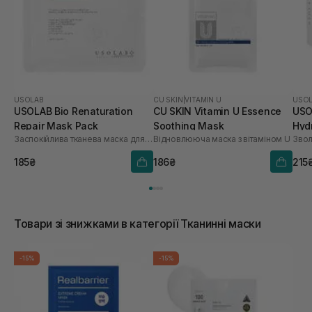
USOLAB
CU SKIN
|
VITAMIN U
USO
USOLAB Bio Renaturation
CU SKIN Vitamin U Essence
USO
Repair Mask Pack
Soothing Mask
Hyd
Заспокійлива тканева маска для обличчя
Відновлююча маска з вітаміном U
шт
185₴
186₴
215
Товари зі знижками в категорії Тканинні маски
-15%
-15%