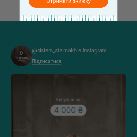
Отримати знижку
@sisters_stelmakh в Instagram
Підписатися