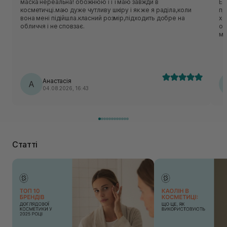
маска нереальна! обожнюю її і маю завжди в
Ес
косметичці.маю дуже чутливу шкіру і як же я раділа,коли
приємн
вона мені підійшла.класний розмір,підходить добре на
хо
обличчя і не сповзає.
об
ме
нор
ць
лека
по
Анастасія
А
04.08.2026, 16:43
Статті