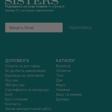
Підпишись на наші новини
та отримуй
знижку 5% на перше замовлення
Email
підписатись
ДОПОМОГА
КАТАЛОГ
Оплата та доставка
Волосся
Як зробити замовлення
Обличчя
Відповіді на запитання
Тіло
Про нас
Дім
ЗМІ про нас
Мерч
Сертифікати та нагороди
Новинки
Блог
Акції та знижки
Бюті словник
Бренди
Контакти
Умови використання сайту