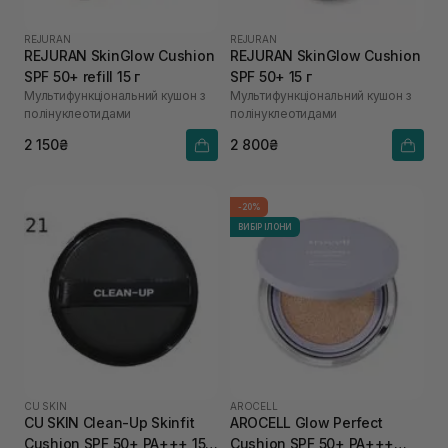
REJURAN
REJURAN
REJURAN SkinGlow Cushion
REJURAN SkinGlow Cushion
SPF 50+ refill 15 г
SPF 50+ 15 г
Мультифункціональний кушон з
Мультифункціональний кушон з
полінуклеотидами
полінуклеотидами
2 150₴
2 800₴
-20%
ВИБІР ІЛОНИ
CU SKIN
AROCELL
CU SKIN Clean-Up Skinfit
AROCELL Glow Perfect
Cushion SPF 50+ PA+++ 15 г
Cushion SPF 50+ PA+++