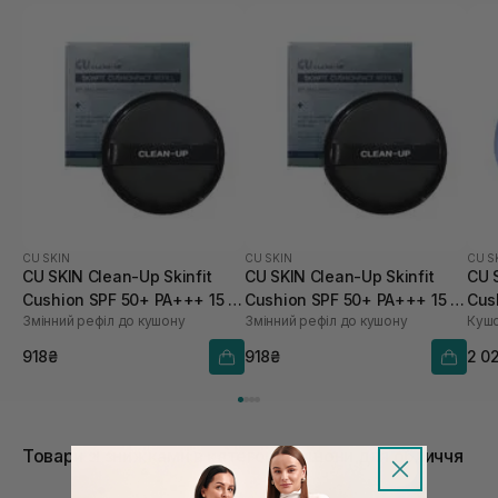
CU SKIN
CU SKIN
CU S
CU SKIN Clean-Up Skinfit
CU SKIN Clean-Up Skinfit
CU 
Cushion SPF 50+ PA+++ 15 г
Cushion SPF 50+ PA+++ 15 г
Cus
Змінний рефіл до кушону
Змінний рефіл до кушону
Кушо
21 тон
23 тон
918₴
918₴
2 0
Товари зі знижками в категорії Кушони для обличчя