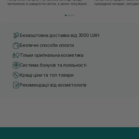
змінюються зі швидкістю світла, а ринок популярної
природний мінерал, натураль
косметики переповнений новими пропозиціями, вибір
безліч переваг для шкіри обл
засобу для себе стає справжнім викликом. 2025 р...
завдяки великій кількості ко
Безкоштовна доставка від 3000 UAH
Безпечні способи оплати
Тільки оригінальна косметика
Система бонусів та лояльності
Кращі ціни та топ товари
Рекомендації від косметологів