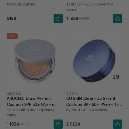
Рефіл до кушону
Тональний кушон з ефектом
21 тон
№23, 15 г
сяйва
918₴
1 192₴
1 490₴
-20%
AROCELL
CU SKIN
AROCELL Glow Perfect
CU SKIN Clean-Up Skinfit
Cushion SPF 50+ PA+++
Cushion SPF 50+ PA+++ 15 г
Тональний кушон з ефектом
Кушон зі змінним блоком
№21,15 г
+ 15 г 19 тон
сяйва
1 192₴
2 022₴
1 490₴