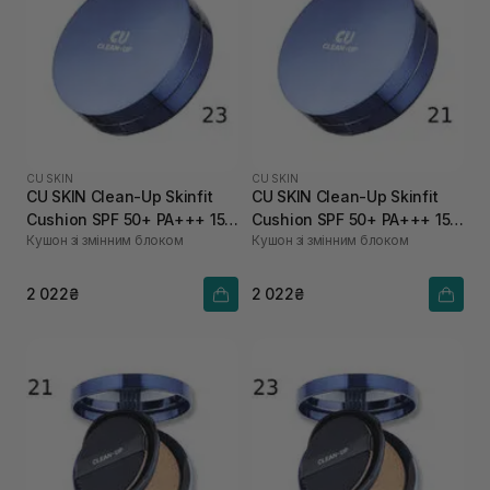
CU SKIN
CU SKIN
CU SKIN Clean-Up Skinfit
CU SKIN Clean-Up Skinfit
Cushion SPF 50+ PA+++ 15 г
Cushion SPF 50+ PA+++ 15 г
Кушон зі змінним блоком
Кушон зі змінним блоком
+ 15 г 23 тон
+ 15 г 21 тон
2 022₴
2 022₴