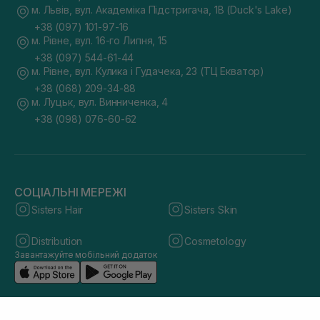
м. Львів, вул. Академіка Підстригача, 1В (Duck's Lake)
+38 (097) 101-97-16
м. Рівне, вул. 16-го Липня, 15
+38 (097) 544-61-44
м. Рівне, вул. Кулика і Гудачека, 23 (ТЦ Екватор)
+38 (068) 209-34-88
м. Луцьк, вул. Винниченка, 4
+38 (098) 076-60-62
СОЦІАЛЬНІ МЕРЕЖІ
Sisters Hair
Sisters Skin
Distribution
Cosmetology
Завантажуйте мобільний додаток