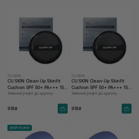
CU SKIN
CU SKIN
CU SKIN Clean-Up Skinfit
CU SKIN Clean-Up Skinfit
Cushion SPF 50+ PA+++ 15 г
Cushion SPF 50+ PA+++ 15 г
Змінний рефіл до кушону
Змінний рефіл до кушону
23 тон
21 тон
918₴
918₴
ВИБІР ОКСАНИ