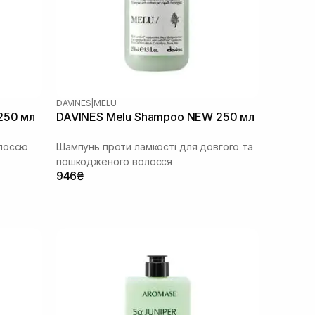
DAVINES
|
MELU
250 мл
DAVINES Melu Shampoo NEW 250 мл
олоссю
Шампунь проти ламкості для довгого та
пошкодженого волосся
946₴