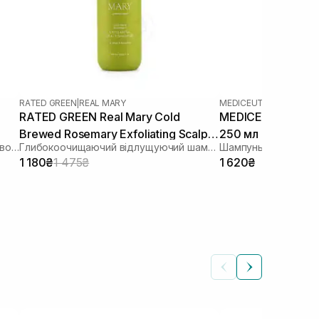
RATED GREEN
|
REAL MARY
MEDICEUTICALS
|
SCALP
RATED GREEN Real Mary Cold
MEDICEUTICALS X
Brewed Rosemary Exfoliating Scalp
250 мл
Укріплюючий шампунь від випадіння волосся
Глибокоочищаючий відлущуючий шампунь з соком розмарину
Shampoo 400 ml
1 180₴
1 475₴
1 620₴