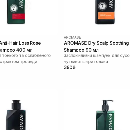
AROMASE
ti-Hair Loss Rose
AROMASE Dry Scalp Soothing
Shampoo 400 мл
Shampoo 90 мл
 тонкого та ослабленого
Заспокійливий шампунь для сухо
кстрактом троянди
чутливої шкіри голови
390₴