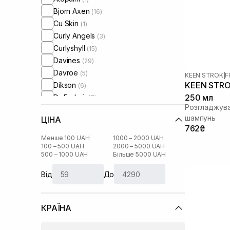
Bjorn Axen
(16)
Cu Skin
(1)
Curly Angels
(3)
Curlyshyll
(15)
Davines
(29)
Davroe
(5)
KEEN STROK
|
F
KEEN STROK
Dikson
(6)
250 мл
Dr. Forhair
(7)
Розгладжува
Kaaral
(1)
шампунь
ЦІНА
Keen Strok
(9)
762₴
La Biosthetique
(1)
Менше 100 UAH
1000 – 2000 UAH
Lebel
100 – 500 UAH
2000 – 5000 UAH
(9)
500 – 1000 UAH
Більше 5000 UAH
Lola from Rio
(1)
Mediceuticals
(7)
Від
До
Mirella Professional
(1)
Mks-Eco
(5)
КРАЇНА
Moremo
(1)
Muran
(8)