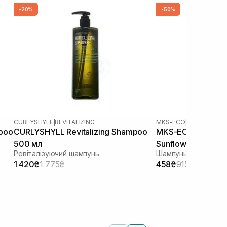
-20%
-50%
CURLYSHYLL
|
REVITALIZING
MKS-ECO
|
MKS-ECO CO
mpoo
CURLYSHYLL Revitalizing Shampoo
MKS-ECO Color C
500 мл
Sunflower Scent 2
Ревіталізуючий шампунь
Шампунь для фарбо
1 420₴
1 775₴
458₴
915₴