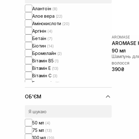
Для розгладження волосся
(11)
Алантоїн
(8)
Суха/зневоднена шкіра тіла
(1)
Алое вера
(22)
Для відновлення волосся
(26)
Амінокислоти
(20)
Для глибокого очищення
(12)
Аргінін
(4)
Від жовтизни волосся
(2)
AROMASE
Бетаїн
(7)
AROMASE H
Біотин
(14)
90 мл
Бромелайн
(2)
Шампунь для
Вітамін B5
(1)
волосся
Вітамін Е
(13)
390₴
Вітамін C
(3)
Гамамеліс
(2)
Гвайазулен
(1)
ОБ'ЄМ
Гіалуронова кислота
(15)
Гідролізований колаген
(13)
Гідролізований кератин
(18)
Гідролізований шовк
(11)
50 мл
(4)
Гліцерин
(16)
75 мл
(13)
Гліколева кислота
(2)
100 мл
(20)