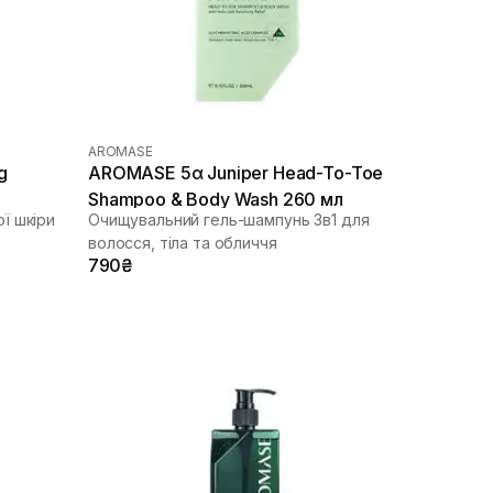
AROMASE
g
AROMASE 5α Juniper Head-To-Toe
Shampoo & Body Wash 260 мл
ї шкіри
Очищувальний гель-шампунь 3в1 для
волосся, тіла та обличчя
790₴