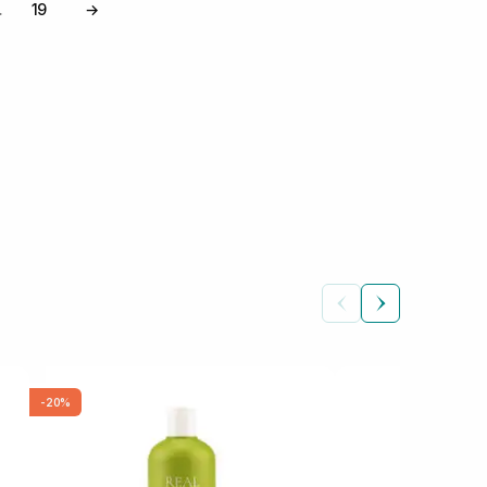
19
→
…
-20%