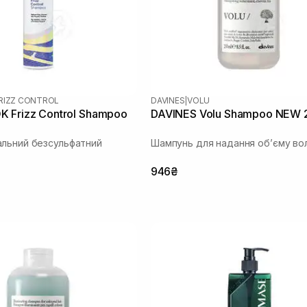
RIZZ CONTROL
DAVINES
|
VOLU
 Frizz Control Shampoo
DAVINES Volu Shampoo NEW 
льний безсульфатний
Шампунь для надання об’єму в
946₴