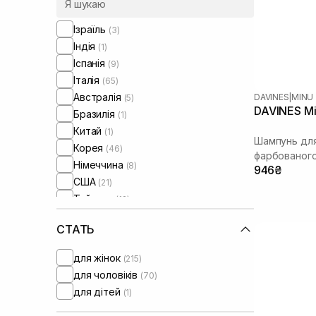
Neqi
(5)
Newsha
(5)
Ізраїль
(3)
Olaplex
(4)
Індія
(1)
Oliere Paris
(3)
Іспанія
(9)
Oribe
(5)
Італія
(65)
Orising
(15)
Австралія
DAVINES
|
MINU
(5)
Perolite
(1)
DAVINES M
Бразилія
(1)
Rated Green
(12)
Китай
(1)
Round Lab
(1)
Шампунь дл
Корея
(46)
фарбованого
Tokio Inkarami
(4)
Німеччина
(8)
946₴
Tsubaki
(7)
США
(21)
Unove
(1)
Тайвань
(12)
WhoCares
(9)
Україна
(9)
Xuandi Si
(1)
СТАТЬ
Франція
(1)
Швеція
(16)
для жінок
(215)
Японія
(20)
для чоловіків
(70)
для дітей
(1)