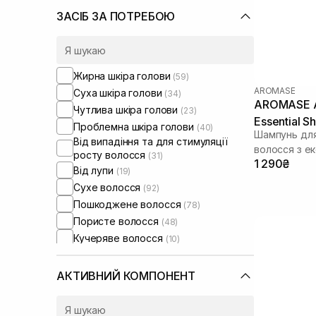
ЗАСІБ ЗА ПОТРЕБОЮ
Жирна шкіра голови
(59)
AROMASE
Суха шкіра голови
(34)
AROMASE An
Чутлива шкіра голови
(23)
Essential 
Проблемна шкіра голови
(40)
Шампунь для
Від випадіння та для стимуляції
волосся з е
росту волосся
(31)
1 290₴
Від лупи
(19)
Сухе волосся
(92)
Пошкоджене волосся
(78)
Пористе волосся
(48)
Кучеряве волосся
(10)
Фарбоване волосся
(44)
Тонке волосся
(76)
АКТИВНИЙ КОМПОНЕНТ
Ламке волосся
(44)
Для обʼєму волосся
(24)