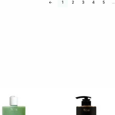
←
1
2
3
4
5