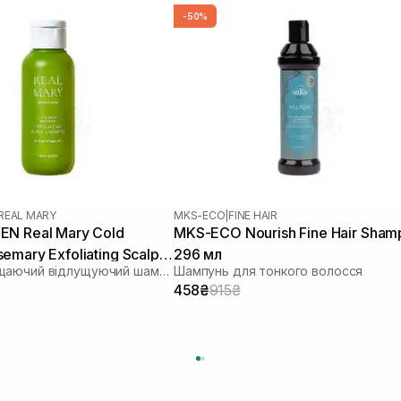
-50%
REAL MARY
MKS-ECO
|
FINE HAIR
N Real Mary Cold
MKS-ECO Nourish Fine Hair Sha
emary Exfoliating Scalp
296 мл
Глибокоочищаючий відлущуючий шампунь з соком розмарину
Шампунь для тонкого волосся
00 мл
458₴
915₴