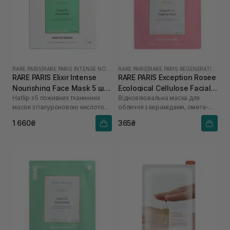
RARE PARIS
|
RARE PARIS INTENSE NOURISHING
RARE PARIS
|
RARE PARIS REGENERATING
RARE PARIS Elixir Intense
RARE PARIS Exception Rosee
Nourishing Face Mask 5 шт
Ecological Cellulose Facial
Набір з 5 поживних тканинних
Відновлювальна маска для
*23 мл
Mask 1 шт* 23 мл
масок з гіалуроновою кислотою
обличчя з керамідами, омега-3 і
та скваланом
омега-6
1 660₴
365₴