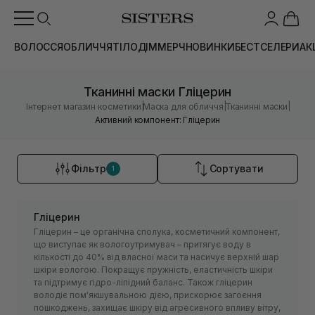
ВОЛОССЯ
ОБЛИЧЧЯ
ТІЛО
ДІМ
МЕРЧ
НОВИНКИ
БЕСТСЕЛЕРИ
АК
Тканинні маски Гліцерин
|
|
|
Інтернет магазин косметики
Маска для обличчя
Тканинні маски
Активний компонент: Гліцерин
Фільтр
Сортувати
1
Гліцерин
Гліцерин – це органічна сполука, косметичний компонент,
що виступає як вологоутримувач – притягує воду в
кількості до 40% від власної маси та насичує верхній шар
шкіри вологою. Покращує пружність, еластичність шкіри
та підтримує гідро-ліпідний баланс. Також гліцерин
володіє пом'якшувальною дією, прискорює загоєння
пошкоджень, захищає шкіру від агресивного впливу вітру,