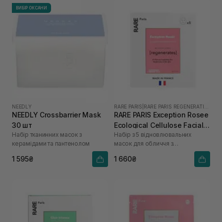
ВИБІР ОКСАНИ
NEEDLY
RARE PARIS
|
RARE PARIS REGENERATING
NEEDLY Crossbarrier Mask
RARE PARIS Exception Rosee
30 шт
Ecological Cellulose Facial
Набір тканинних масок з
Набір з 5 відновлювальних
Mask 5 шт* 23 мл
керамідами та пантенолом
масок для обличчя з
керамідами, омега-3 і омега-6
1 595₴
1 660₴