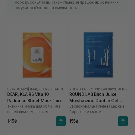
морозу, сонця та ін. Також гліцерин працює як розчинник,
регулятор в'язкості та емульгатор.
DEAR, KLAIRS
|
DEAR, KLAIRS VITAMIN
ROUND LAB
|
ROUND LAB BIRCH JUICE
DEAR, KLAIRS Vita 10
ROUND LAB Birch Juice
Radiance Sheet Mask 1 шт
Moisturizing Double Gel
Тканинна маска для обличчя з
Зволожувальна гелева маска з
Mask 23 мл
вітамінним комплексом
березовим соком
145₴
155₴