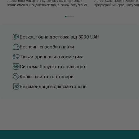
Автор: Віка Нагорна У сучасному світі, де тренди
Автор: Юлія Цебрик Каолін в косметології – це
змінюються зі швидкістю світла, а ринок популярної
природний мінерал, натураль
косметики переповнений новими пропозиціями, вибір
безліч переваг для шкіри обл
засобу для себе стає справжнім викликом. 2025 р...
завдяки великій кількості ко
Безкоштовна доставка від 3000 UAH
Безпечні способи оплати
Тільки оригінальна косметика
Система бонусів та лояльності
Кращі ціни та топ товари
Рекомендації від косметологів