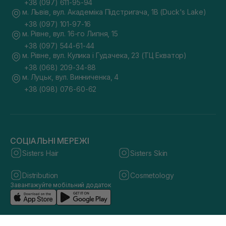
+38 (097) 611-95-94
м. Львів, вул. Академіка Підстригача, 1В (Duck's Lake)
+38 (097) 101-97-16
м. Рівне, вул. 16-го Липня, 15
+38 (097) 544-61-44
м. Рівне, вул. Кулика і Гудачека, 23 (ТЦ Екватор)
+38 (068) 209-34-88
м. Луцьк, вул. Винниченка, 4
+38 (098) 076-60-62
СОЦІАЛЬНІ МЕРЕЖІ
Sisters Hair
Sisters Skin
Distribution
Cosmetology
Завантажуйте мобільний додаток