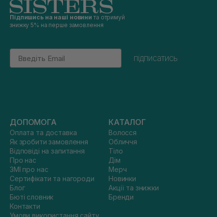
Підпишись на наші новини
та отримуй
знижку 5% на перше замовлення
Email
підписатись
ДОПОМОГА
КАТАЛОГ
Оплата та доставка
Волосся
Як зробити замовлення
Обличчя
Відповіді на запитання
Тіло
Про нас
Дім
ЗМІ про нас
Мерч
Сертифікати та нагороди
Новинки
Блог
Акції та знижки
Бюті словник
Бренди
Контакти
Умови використання сайту