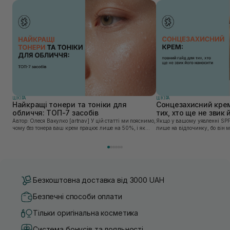
ШКIРА
ШКIРА
Найкращі тонери та тоніки для
Сонцезахисний крем
обличчя: ТОП-7 засобів
тих, хто ще не звик
Автор: Олеся Вакулко [artnav] У цій статті ми пояснимо,
Якщо у вашому уявленні SPF
чому без тонера ваш крем працює лише на 50%, і як
лише на відпочинку, бо він 
знайти засіб під потреби саме вашої шкіри. Хибною є
шкірі, може бути вибагливи
думка, що тонізація — це зайвий е...
чи скочується під макіяжем і
Безкоштовна доставка від 3000 UAH
Безпечні способи оплати
Тільки оригінальна косметика
Система бонусів та лояльності