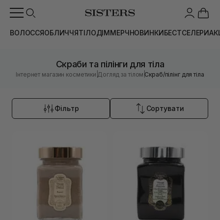
ВОЛОССЯ
ОБЛИЧЧЯ
ТІЛО
ДІМ
МЕРЧ
НОВИНКИ
БЕСТСЕЛЕРИ
АК
Скраби та пілінги для тіла
|
|
Інтернет магазин косметики
Догляд за тілом
Скраб/пілінг для тіла
Фільтр
Сортувати