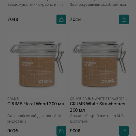
Зволожувальний скраб для тіла
Зволожувальний скраб для тіла
425 г
704₴
704₴
CRUMB
CRUMB
|
CRUMB WHITE STRAWBERRIES
CRUMB Floral Wood 200 мл
CRUMB White Strawberries
200 мл
Сольовий скраб для тіла з AHA-
Сольовий скраб для тіла з AHA-
кислотами
кислотами
900₴
900₴