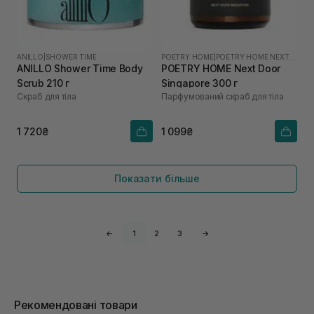
ANILLO
|
SHOWER TIME
POETRY HOME
|
POETRY HOME NEXT DOOR SINGAPORE
ANILLO Shower Time Body
POETRY HOME Next Door
Scrub 210 г
Singapore 300 г
Скраб для тіла
Парфумований скраб для тіла
1 720₴
1 099₴
Показати більше
←
1
2
3
→
Рекомендовані товари