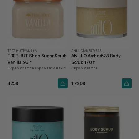
TREE HUT
|
VANILLA
ANILLO
|
AMBER 528
TREE HUT Shea Sugar Scrub
ANILLO Amber528 Body
Vanilla 96 г
Scrub 170 г
Скраб для тіла з ароматом ванілі
Скраб для тіла
425₴
1 720₴