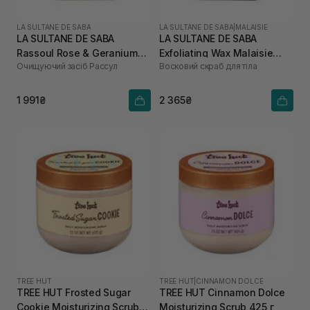
LA SULTANE DE SABA
LA SULTANE DE SABA
|
MALAISIE
LA SULTANE DE SABA
LA SULTANE DE SABA
Rassoul Rose & Geranium
Exfoliating Wax Malaisie
Очищуючий засіб Рассул
Восковий скраб для тіла
300 мл
300 мл
1 991₴
2 365₴
TREE HUT
TREE HUT
|
CINNAMON DOLCE
TREE HUT Frosted Sugar
TREE HUT Cinnamon Dolce
Cookie Moisturizing Scrub
Moisturizing Scrub 425 г