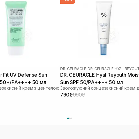
DR. CEURACLE
|
DR. CEURACLE HYAL REYOU
 Fit UV Defense Sun
DR. CEURACLE Hyal Reyouth Mois
 50+/PA++++ 50 мл
Sun SPF 50/PA++++ 50 мл
езахисний крем з центелою
790₴
990₴