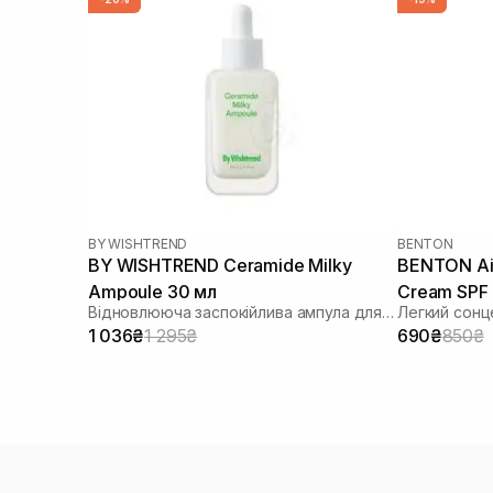
BY WISHTREND
BENTON
BY WISHTREND Ceramide Milky
BENTON Air
Ampoule 30 мл
Cream SPF
Відновлююча заспокійлива ампула для обличчя
Легкий сонц
1 036₴
1 295₴
690₴
850₴