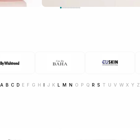
A
B
C
D
E
F
G
H
I
J
K
L
M
N
O
P
Q
R
S
T
U
V
W
X
Y
Z