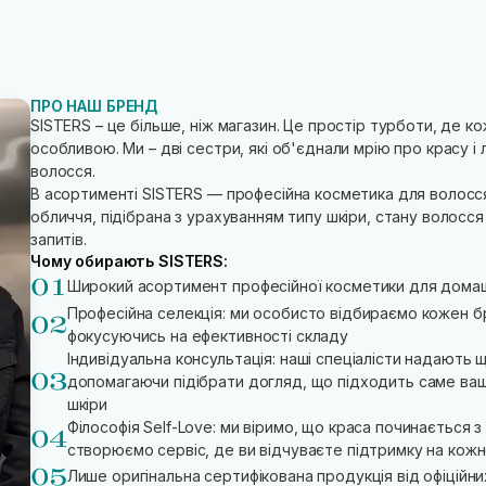
ПРО НАШ БРЕНД
SISTERS – це більше, ніж магазин. Це простір турботи, де к
особливою. Ми – дві сестри, які об'єднали мрію про красу 
волосся.
В асортименті SISTERS — професійна косметика для волосся
обличчя, підібрана з урахуванням типу шкіри, стану волосся
запитів.
Чому обирають SISTERS:
Широкий асортимент професійної косметики для дома
Професійна селекція: ми особисто відбираємо кожен б
фокусуючись на ефективності складу
Індивідуальна консультація: наші спеціалісти надають 
допомагаючи підібрати догляд, що підходить саме ва
шкіри
Філософія Self-Love: ми віримо, що краса починається 
створюємо сервіс, де ви відчуваєте підтримку на кож
Лише оригінальна сертифікована продукція від офіційн