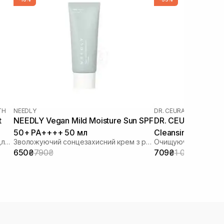
TH
NEEDLY
DR. CEURACLE
|
DR. CEU
t
NEEDLY Vegan Mild Moisture Sun SPF
DR. CEURACLE Pro
50+ PA++++ 50 мл
Cleansing Oil (тер
Зволожуючий сонцезахисний крем для обличчя з гіалуроновою кислотою
Зволожуючий сонцезахисний крем з рослинним скваланом
мл
650₴
790₴
709₴
1 090₴