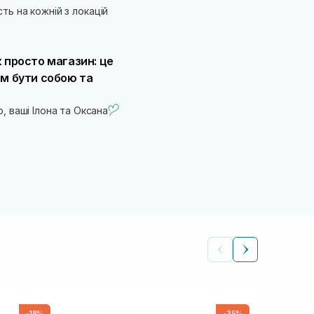
ть на кожній з локацій
 просто магазин: це
ам бути собою та
, ваші Ілона та Оксана
-18%
-35%