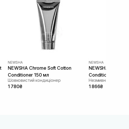
NEWSHA
NEWSHA
t
NEWSHA Chrome Soft Cotton
NEWSHA Chrome L
Conditioner 150 мл
Conditioner 250 м
Шовковистий кондиціонер
Незмивний кондиці
1 780₴
1 866₴