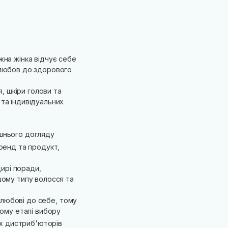
ожна жінка відчує себе
і любов до здорового
, шкіри голови та
 та індивідуальних
шнього догляду
ренд та продукт,
щирі поради,
шому типу волосся та
з любові до себе, тому
ному етапі вибору
их дистриб'юторів