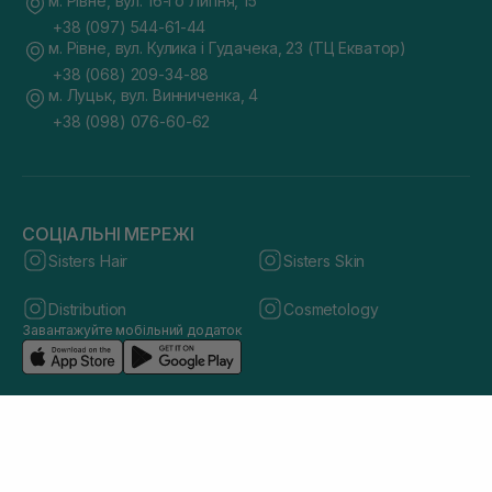
м. Рівне, вул. 16-го Липня, 15
+38 (097) 544-61-44
м. Рівне, вул. Кулика і Гудачека, 23 (ТЦ Екватор)
+38 (068) 209-34-88
м. Луцьк, вул. Винниченка, 4
+38 (098) 076-60-62
СОЦІАЛЬНІ МЕРЕЖІ
Sisters Hair
Sisters Skin
Distribution
Cosmetology
Завантажуйте мобільний додаток
© 2026 sisters.co.ua. Всі права захищено