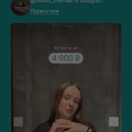
@sisters_stelmakh в Instagram
Підписатися