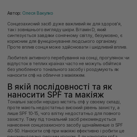
Автор:
Олеся Вакулко
Сонцезахисний засіб дуже важливий як для здоров’я,
так і зовнішнього вигляду шкіри. Вітамін D, який
синтезується завдяки сонячному світлу, безумовно, є
корисним для функціонування людського організму.
Проте вплив сонця може здійснювати і шкідливий вплив.
Любителі активного перебування на сонці, прогулянок чи
відпусток в теплих країнах часто не можуть обійтися
без улюбленого тонального засобу і роздумують як
наносити спф на обличчя з макіяжем.
В якій послідовності та як
наносити SPF та макіяж
Тональні засоби нерідко містять спф у своєму складі,
проте мають недостатньо високий рівень захисту, а
лише SPF 10-15, чого влітку недостатньо для повного
захисту. Тому під тональний засіб рекомендується
нанесення сонцезахисного засобу щонайменше із SPF
40-50. Наносити спф при макіяжі ефективно і робити це
рекомендовано першим кроком. А як наносити spf з