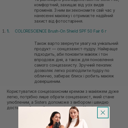
комфортний, захищає від усіх видів
променів. З ним ви зекономите свій час у
нанесенні макіяжу і отримаєте надійний
захист від фотостаріння.
COLORESCIENCE Brush-On Shield SPF 50 Fair 6 г
Також варто звернути увагу на унікальний
продукт — сонцезахист-пудру. Найкраще
підходить, аби поновити макіяж і тон
впродовж дня, а також для поновлення
самого сонцезахисту. Зручний пензлик
дозволяє легко розподілити пудру по
обличчю, забирає блиск і робить макіяж
довершеним.
Користуватися сонцезахисним кремом з макіяжем дуже
легко, потрібно лише обрати сонцезахист, який стане
улюбленим, а Sisters допоможе з вибором і швидко
доставить його в будь-яку місцевість України.