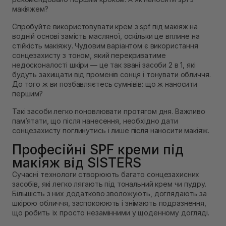
макіяжем?
Спробуйте використовувати крем з spf під макіяж на
водній основі замість масляної, оскільки це вплине на
стійкість макіяжу. Чудовим варіантом є використання
сонцезахисту з тоном, який перекриватиме
недосконалості шкіри — це так звані засоби 2 в 1, які
будуть захищати від променів сонця і тонувати обличчя.
До того ж ви позбавляєтесь сумнівів: що ж наносити
першим?
Такі засоби легко поновлювати протягом дня. Важливо
пам’ятати, що після нанесення, необхідно дати
сонцезахисту поглинутись і лише після наносити макіяж.
Професійні SPF креми під
макіяж від SISTERS
Сучасні технологи створюють багато сонцезахисних
засобів, які легко лягають під тональний крем чи пудру.
Більшість з них додатково зволожують, доглядають за
шкірою обличчя, заспокоюють і знімають подразнення,
що робить їх просто незамінними у щоденному догляді.