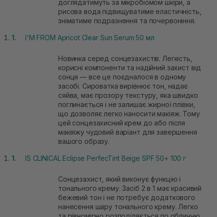
доглядатимуть за мікробіомом шкіри, а
рисова вода підвищуватиме еластичність,
зніматиме подразнення та почервоніння.
I'M FROM Apricot Clear Sun Serum 50 мл
Новинка серед сонцезахистів. Легкість,
корисні компоненти та надійний захист від
сонця — все це поєдналося в одному
засобі. Сироватка вирівнює тон, надає
сяйва, має прозору текстуру, яка швидко
поглинається і не залишає жирної плівки,
що дозволяє легко наносити макіяж. Тому
цей сонцезахисний крем до або після
макіяжу чудовий варіант для завершення
вашого образу.
IS CLINICAL Eclipse PerfecTint Beige SPF 50+ 100 г
Сонцезахист, який виконує функцію і
тонального крему. Засіб 2 в 1 має красивий
бежевий тон і не потребує додаткового
нанесення шару тонального крему. Легко
та рівномірно розподіляється по обличчю,