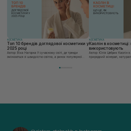
КОСМЕТИКА
КОСМЕТИКА
Топ 10 брендів доглядової косметики у
Каолін в косметиці: 
2025 році
використовують
Автор: Віка Нагорна У сучасному світі, де тренди
Автор: Юлія Цебрик Каолін в косметології – це
змінюються зі швидкістю світла, а ринок популярної
природний мінерал, натураль
косметики переповнений новими пропозиціями, вибір
безліч переваг для шкіри обл
засобу для себе стає справжнім викликом. 2025 р...
завдяки великій кількості ко