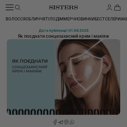
ВОЛОССЯ
ОБЛИЧЧЯ
ТІЛО
ДІМ
МЕРЧ
НОВИНКИ
БЕСТСЕЛЕРИ
АК
Дата публікації 01.08.2025
Як поєднати сонцезахисний крем і макіяж