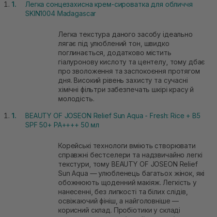
Легка сонцезахисна крем-сироватка для обличчя
SKIN1004 Madagascar
Легка текстура даного засобу ідеально
лягає під улюблений тон, швидко
поглинається, додатково містить
гіалуронову кислоту та центелу, тому дбає
про зволоження та заспокоєння протягом
дня. Високий рівень захисту та сучасні
хімічні фільтри забезпечать шкірі красу й
молодість.
BEAUTY OF JOSEON Relief Sun Aqua - Fresh: Rice + B5
SPF 50+ PA++++ 50 мл
Корейські технологи вміють створювати
справжні бестселери та надзвичайно легкі
текстури, тому BEAUTY OF JOSEON Relief
Sun Aqua — улюбленець багатьох жінок, які
обожнюють щоденний макіяж. Легкість у
нанесенні, без липкості та білих слідів,
освіжаючий фініш, а найголовніше —
корисний склад. Пробіотики у складі