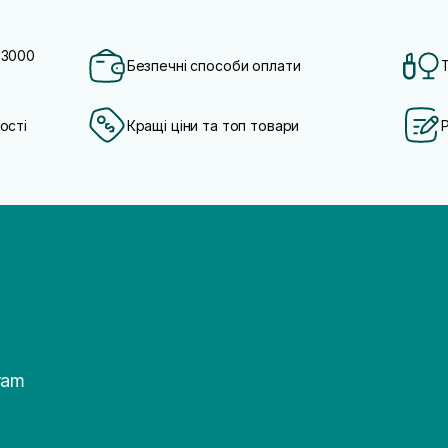
 3000
Безпечні способи оплати
ості
Кращі ціни та топ товари
ram