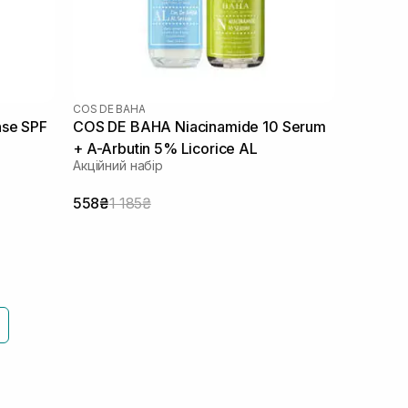
COS DE BAHA
nse SPF
COS DE BAHA Niacinamide 10 Serum
+ A-Arbutin 5% Licorice AL
Акційний набір
558₴
1 185₴