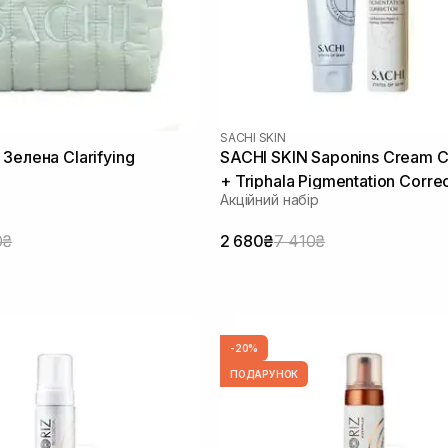
SACHI SKIN
Зелена Clarifying
SACHI SKIN Saponins Cream C
+ Triphala Pigmentation Corre
Акційний набір
0₴
2 680₴
7 410₴
-20%
ПОДАРУНОК