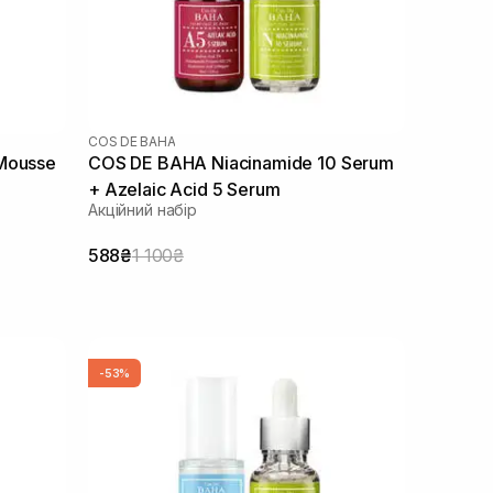
COS DE BAHA
Mousse
COS DE BAHA Niacinamide 10 Serum
+ Azelaic Acid 5 Serum
Акційний набір
588₴
1 100₴
-53%