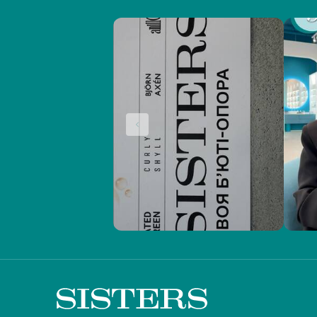
Екстракт юдзу
(1)
Ектоїн
(7)
Ензими
(4)
Зелений чай
(20)
Каолін
(3)
Кераміди
(42)
Клімбазол
(1)
Койєва кислота
(4)
Колаген
(19)
Кокосова олія
(20)
Кофеїн
(4)
Ксилітол
(4)
Лактобіонова кислота
(1)
Лізат біфідобактерій
(9)
Лінолева кислота
(1)
Ліпіди
(1)
Мадекасосид
(11)
Маточне молочко
(1)
Ментол
(11)