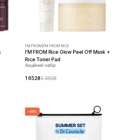
I'M FROM
|
I'M FROM RICE
g
I’M FROM Rice Glow Peel Off Mask +
Rice Toner Pad
Акційний набір
1 652₴
2 360₴
-43%