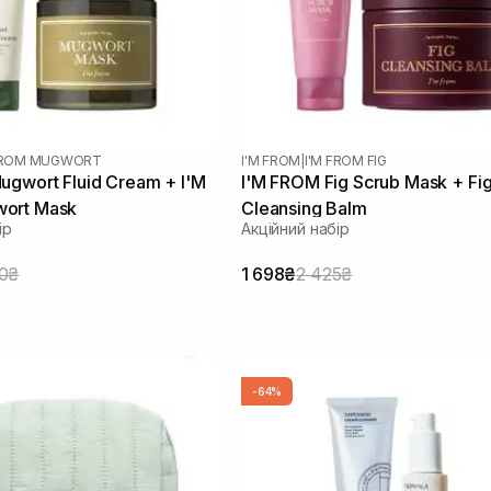
 FROM MUGWORT
I'M FROM
|
I'M FROM FIG
ugwort Fluid Cream + I'M
I'M FROM Fig Scrub Mask + Fi
ort Mask
Cleansing Balm
ір
Акційний набір
0₴
1 698₴
2 425₴
-64%