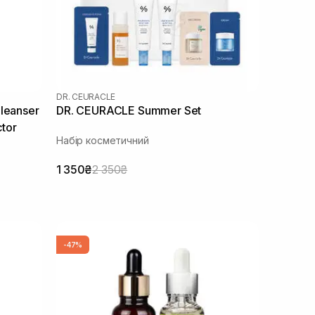
DR. CEURACLE
leanser
DR. CEURACLE Summer Set
ctor
Набір косметичний
1 350₴
2 350₴
-47%