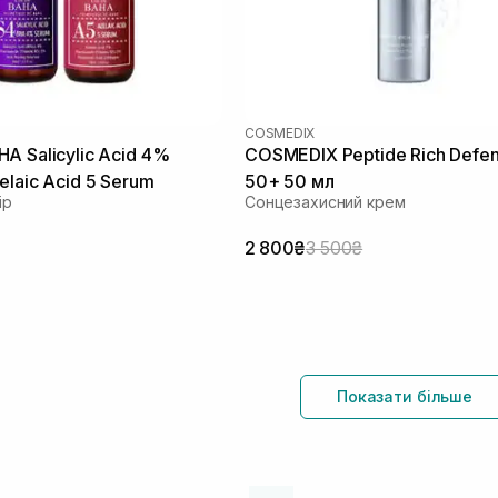
COSMEDIX
A Salicylic Acid 4%
COSMEDIX Peptide Rich Defe
elaic Acid 5 Serum
50+ 50 мл
ір
Сонцезахисний крем
2 800₴
3 500₴
Показати більше