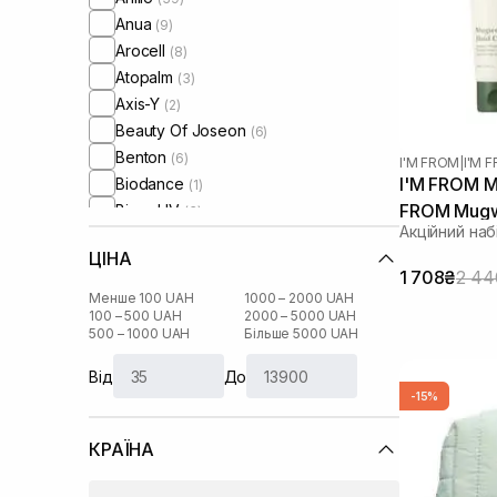
Anua
(9)
Arocell
(8)
Atopalm
(3)
Axis-Y
(2)
Beauty Of Joseon
(6)
Benton
(6)
I'M FROM
|
I'M
I'M FROM M
Biodance
(1)
FROM Mugw
Biore UV
(3)
Акційний наб
Bjorn Axen
(17)
ЦІНА
Braderm
(1)
1 708₴
2 44
By Wishtrend
(6)
Менше 100 UAH
1000 – 2000 UAH
Celimax
100 – 500 UAH
2000 – 5000 UAH
(8)
500 – 1000 UAH
Більше 5000 UAH
Circadia
(3)
Cos De Baha
(32)
Від
До
Cosmedix
(5)
-15%
Crumb
(16)
КРАЇНА
Curly Angels
(10)
Curlyshyll
(22)