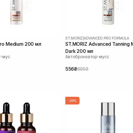
ST.MORIZ
|
ADVANCED PRO FORMULA
ro Medium 200 мл
ST.MORIZ Advanced Tanning 
Dark 200 мл
т-мус
Автобронзатор-мусс
556₴
695₴
-20%