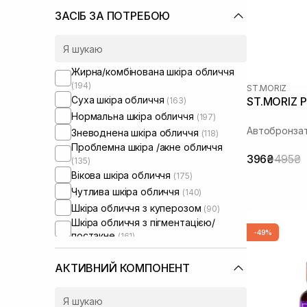
Image Skincare
(5)
ЗАСІБ ЗА ПОТРЕБОЮ
Instytutum
(2)
Invisibobble
(8)
Isehan
(2)
Жирна/комбінована шкіра обличчя
Js Derma
(2)
(194)
ST.MORIZ
Kaaral
(1)
Суха шкіра обличчя
ST.MORIZ P
(163)
Keen Strok
(1)
Нормальна шкіра обличчя
(197)
La Biosthetique
(1)
Автобронза
Зневоднена шкіра обличчя
(118)
La Sultane De Saba
(1)
Проблемна шкіра /акне обличчя
Lagom
396₴
495₴
(2)
(135)
Laneige
Вікова шкіра обличчя
(2)
(175)
Lebel
Чутлива шкіра обличчя
(12)
(140)
Lip Intimate Care
Шкіра обличчя з куперозом
(4)
(90)
Шкіра обличчя з пігментацією/
Lipss
(5)
-49%
постакне
(161)
Logevy Firenze
(14)
Шкіра обличчя з розширеними
Lola from Rio
(2)
порами
(106)
АКТИВНИЙ КОМПОНЕНТ
Manyo Factory
(9)
Шкіра обличчя з порушеним
барʼєром
Medicube
(91)
(12)
Шкіра обличчя з порушеним
Medik8
(3)