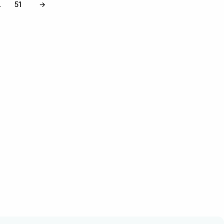
51
→
…