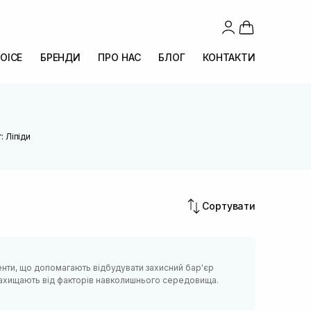
OICE
БРЕНДИ
ПРО НАС
БЛОГ
КОНТАКТИ
: Ліпіди
Сортувати
оненти, що допомагають відбудувати захисний бар'єр
ть, захищають від факторів навколишнього середовища.