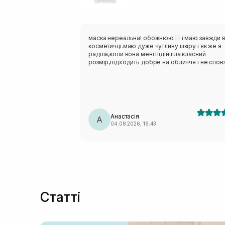
маска нереальна! обожнюю її і маю завжди 
косметичці.маю дуже чутливу шкіру і як же я
раділа,коли вона мені підійшла.класний
розмір,підходить добре на обличчя і не сповз
Анастасія
А
04.08.2026, 16:43
Статті