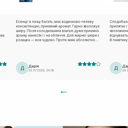
в
Есенції в пачці багато, має водичково-гелеву
Сподобалася ця мас
консистенцію, приємний аромат. Гарно зволожує
прилягає і ніку
шкіру. Після холодильника взагалі дуже приємно
зволоження
ає.
зранку нанести її на обличчя. Для жирної шкіри з
відчуваєт
розацеа — все чудово. Проте мені абсолютно
В пакетику
незручне лекало. Вона не сиділа нормально,
тіло зволожити пі
відтопирювалася, ще й сповзала. Також від цього
пакетик бе
бренду мала маску з чайним деревом — те саме:
педи. Такі маски завжди тримаю в холодильнику,
лекало максимально невдале. Тому я особисто
так більше п
вдруге не повторю (лише через лекало).
класна ма
Дарія
Да
Д
Д
30.07.2026, 00:16
29.