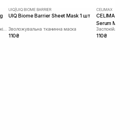
UIQ
|
UIQ BIOME BARRIER
CELIMAX
ng
UIQ Biome Barrier Sheet Mask 1 шт
CELIMAX The Real
Serum Mask 1 шт
Зволожуюча тканинна маска зі заспокійливою та антивіковою дією
Зволожувальна тканинна маска
110₴
110₴