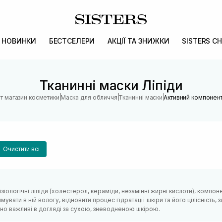
НОВИНКИ
БЕСТСЕЛЕРИ
АКЦІЇ ТА ЗНИЖКИ
SISTERS CH
Тканинні маски Ліпіди
|
|
|
ет магазин косметики
Маска для обличчя
Тканинні маски
Активний компонент
Очистити всі
ізіологічні ліпіди (холестерол, кераміди, незамінні жирні кислоти), комп
имувати в ній вологу, відновити процес гідратації шкіри та його цілісніс
но важливі в догляді за сухою, зневодненою шкірою.