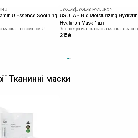
IN U
USOLAB
|
USOLAB_HYALURON
tamin U Essence Soothing
USOLAB Bio Moisturizing Hydrati
Hyaluron Mask 1 шт
 маска з вітаміном U
215₴
рії Тканинні маски