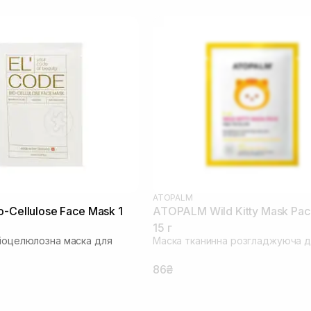
ATOPALM
o-Cellulose Face Mask 1
ATOPALM Wild Kitty Mask Pac
15 г
біоцелюлозна маска для
Маска тканинна розгладжуюча д
86₴