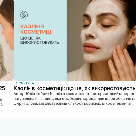
КОСМЕТИКА
25
Каолін в косметиці: що це, як використовують
Автор: Юлія Цебрик Каолін в косметології – це природний мінерал,
натуральна біла глина, яка має безліч переваг для шкіри обличчя та
шкіри голови, завдяки великій кількості корисних мікроелементів....
ий