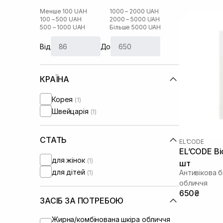
Менше 100 UAH
1000 – 2000 UAH
100 – 500 UAH
2000 – 5000 UAH
500 – 1000 UAH
Більше 5000 UAH
Від
До
КРАЇНА
Корея
(1)
Швейцарія
(1)
СТАТЬ
EL’CODE
EL’CODE Bi
для жінок
(1)
шт
для дітей
Антивікова 
(1)
обличчя
650₴
ЗАСІБ ЗА ПОТРЕБОЮ
Жирна/комбінована шкіра обличчя