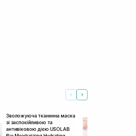
Зволожуюча тканинна маска
Ліфтинг мас
зі заспокійливою та
MEDICUBE Col
антивіковою дією USOLAB
Mask 27 г
Тканинні маски
Bio Moisturizing Hydrating