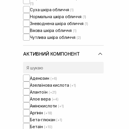
(1)
Суха шкіра обличчя
(1)
Нормальна шкіра обличчя
(1)
Зневоднена шкіра обличчя
(1)
Вікова шкіра обличчя
(1)
Чутлива шкіра обличчя
(2)
АКТИВНИЙ КОМПОНЕНТ
Аденозин
(+6)
Азелаїнова кислота
(+1)
Алантоїн
(+21)
Алое вера
(+4)
Амінокислоти
(+1)
Аргінін
(+18)
Бета-глюкан
(+1)
Бетаїн
(+10)