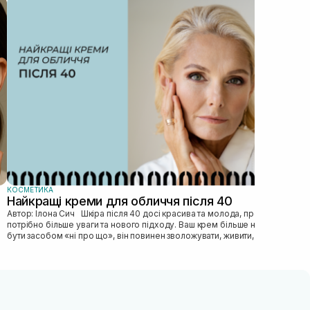
Як
Автор: Ілона Сич
зас
прав
пі...
КОСМЕТИКА
Найкращі креми для обличчя після 40
Автор: Ілона Сич Шкіра після 40 досі красива та молода, просто їй
потрібно більше уваги та нового підходу. Ваш крем більше не може
бути засобом «ні про що», він повинен зволожувати, живити, покр...