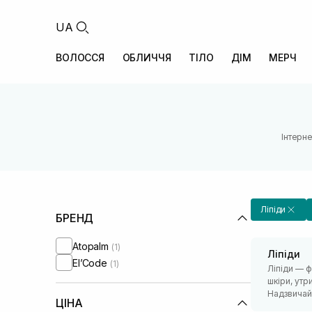
UA
ВОЛОССЯ
ОБЛИЧЧЯ
ТІЛО
ДІМ
МЕРЧ
Інтерн
Ліпіди
БРЕНД
Atopalm
(1)
Ліпіди
El’Code
(1)
Ліпіди — ф
шкіри, утр
Надзвичай
ЦІНА