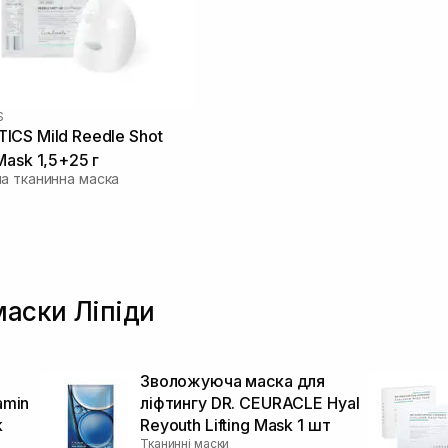
S
CS Mild Reedle Shot
Mask 1,5+25 г
а тканинна маска
маски Ліпіди
Зволожуюча маска для
amin
ліфтингу DR. CEURACLE Hyal
k
Reyouth Lifting Mask 1 шт
Тканинні маски