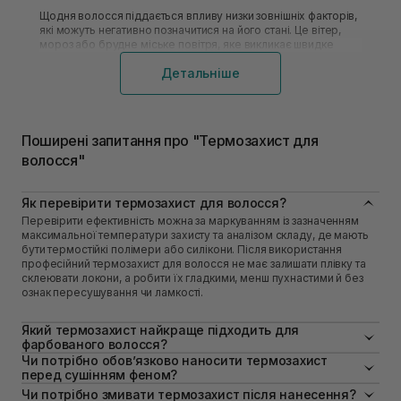
Щодня волосся піддається впливу низки зовнішніх факторів,
які можуть негативно позначитися на його стані. Це вітер,
мороз або брудне міське повітря, яке викликає швидке
засолювання. Зберегти густоту та гарний вид пасм після
Детальніше
застосування гарячої плойки або випрямляча локонів
допоможуть професійні термозахисні засоби для волосся
(пінка, крем,
спрей
або сироватка).
Незалежно від типу та довжини слід подбати про те, щоб
Поширені запитання про "Термозахист для
забезпечити пасма поживними речовинами та необхідним
рівнем зволоження. Захищене волосся стає сильним,
волосся"
пишним і блискучим, росте здоровим і привертає увагу. На
сайті магазину Sisters вигідні ціни на термозахист для
волосся, що залежать від складу та виробника. Тут завжди
Як перевірити термозахист для волосся?
можна підібрати якісну термокосметику від
Перевірити ефективність можна за маркуванням із зазначенням
найвідоміших брендів.
максимальної температури захисту та аналізом складу, де мають
бути термостійкі полімери або силікони. Після використання
Використання пристроїв для укладання (плойки,
професійний термозахист для волосся не має залишати плівку та
прасування-випрямляча) та сушіння гарячим повітрям
склеювати локони, а робити їх гладкими, менш пухнастими й без
руйнує внутрішні керамідні зв'язки, що може швидко
ознак пересушування чи ламкості.
призвести до часткового облисіння. Професіонали-
перукарі впевнені, що локони повинні бути захищені від
ультрафіолетового випромінювання під час відвідування
Який термозахист найкраще підходить для
сауни або пляжу.
фарбованого волосся?
Для фарбованих пасм рекомендується купити термозахист для
Чи потрібно обов’язково наносити термозахист
волосся з позначкою color protection, що додатково зменшує
Види засобів термозахисту для волосся
перед сушінням феном?
вимивання пігменту. Бажано, щоб у складі були протеїни, кератин
Під час сушіння феном навіть за низьких температур повітря може
Чи потрібно змивати термозахист після нанесення?