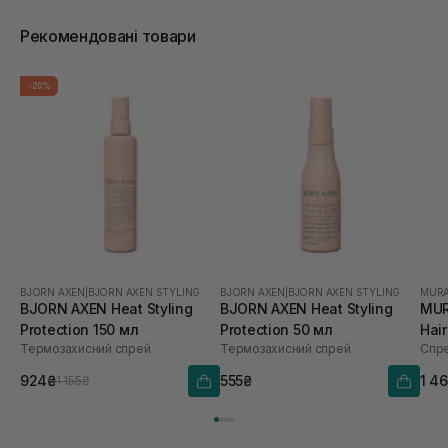
Рекомендовані товари
-20%
BJORN AXEN
|
BJORN AXEN STYLING
BJORN AXEN
|
BJORN AXEN STYLING
MUR
BJORN AXEN Heat Styling
BJORN AXEN Heat Styling
MUR
Protection 150 мл
Protection 50 мл
Hai
Термозахисний спрей
Термозахисний спрей
924₴
555₴
1 4
1 155₴