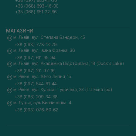
+38 (097) 983-41-20
+38 (068) 693-46-00
Ознаки необхідності термозахисту для волосся:
+38 (068) 951-22-86
окремі волоски кришаться і ламаються, стають
тоншими і тьмянішими;
в результаті швидкої втрати вологи пасма стають
МАГАЗИНИ
сухими і шорсткими на дотик, можуть
почати завиватися;
м. Львів, вул. Степана Бандери, 45
перевірений догляд не приносить бажаних результатів,
+38 (098) 778-13-79
локони сприйнятливі до погодних умов або механічних
м. Львів, вул. Івана Франка, 36
пошкоджень, втрачають густоту та гладкість.
+38 (097) 611-95-94
Такі симптоми свідчать про порушення структури волосся
м. Львів, вул. Академіка Підстригача, 1В (Duck's Lake)
та ослаблення захисного шару кутикули. Якщо локони
регулярно піддаються впливу фену, плойки чи прасочки,
+38 (097) 101-97-16
навіть мінімальне нагрівання поступово висушує їх
м. Рівне, вул. 16-го Липня, 15
зсередини, провокуючи ламкість і втрату еластичності.
+38 (097) 544-61-44
Важливо пам’ятати, що термозахист потрібен не лише під
м. Рівне, вул. Кулика і Гудачека, 23 (ТЦ Екватор)
час використання високих температур. Навіть «щадний»
+38 (068) 209-34-88
режим фену здатен пошкоджувати волосся при частому
м. Луцьк, вул. Винниченка, 4
застосуванні, адже тривалий вплив теплого повітря так само
сприяє випаровуванню вологи.
+38 (098) 076-60-62
Як вибрати професійний термальний захист
для волосся
Щоб купити термозахист для волосся, який буде