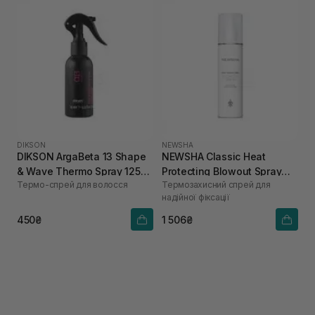
DIKSON
NEWSHA
DIKSON ArgaBeta 13 Shape
NEWSHA Classic Heat
& Wave Thermo Spray 125
Protecting Blowout Spray
Термо-спрей для волосся
Термозахисний спрей для
мл
200 мл
надійної фіксації
450₴
1 506₴