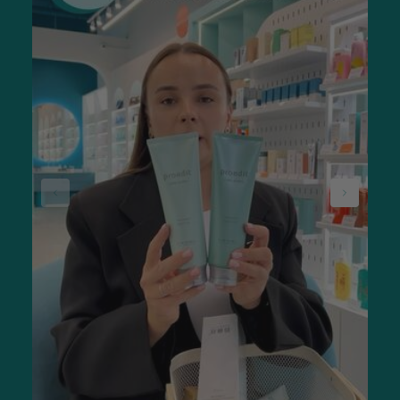
захисний шар, що перешкоджає надмірній втраті води та
зневодненню. Завдяки їм пасма не пушаться і не
електризуються, не піддаються механічним пошкодженням
під впливом рвучкого вітру, тертя про матеріал шапки, одягу
або постільної білизни.
Термозахисна косметика збагачує волосся необхідними
вітамінами. У складі присутні натуральні екстракти та цінні
інгредієнти, які захистять пасма від впливу високої
температури, наживлять та зміцнять їх.
Щоб косметичний засіб, призначений для захисту волосся,
був ефективним, його потрібно застосовувати завжди, коли
планується зробити гаряче укладання, сходити в лазню або
провести час під спекотним сонцем. Термозахисний
продукт слід наносити без змивання, щоб засіб глибоко
проникнув у структуру та захистив зачіску від
шкідливого впливу.
Засоби термозахисту волосся:
захищають від високих температур (+230 ºC);
мають багатий склад, що включає олії та
фруктові екстракти;
запобігають ламкості та пошкодженню;
надають еластичність, гладкість, кучері
легко розчісуються;
інтенсивно зволожують, живлять та відновлюють;