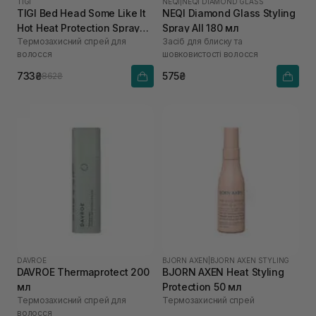
TIGI
NEQI
|
NEQI DIAMOND GLASS
TIGI Bed Head Some Like It
NEQI Diamond Glass Styling
Hot Heat Protection Spray
Spray All 180 мл
Термозахисний спрей для
Засіб для блиску та
100 мл
волосся
шовковистості волосся
733₴
575₴
862₴
DAVROE
BJORN AXEN
|
BJORN AXEN STYLING
DAVROE Thermaprotect 200
BJORN AXEN Heat Styling
мл
Protection 50 мл
Термозахисний спрей для
Термозахисний спрей
волосся