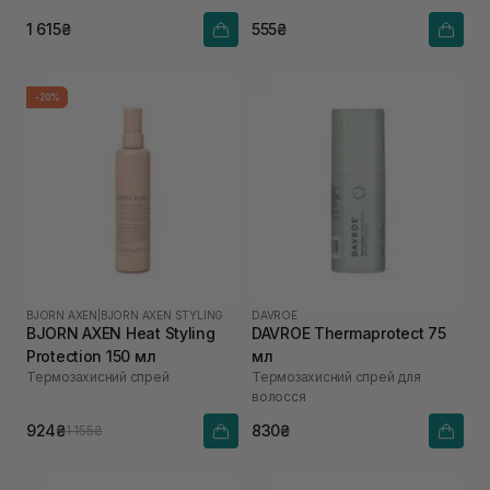
1 615₴
555₴
-20%
BJORN AXEN
|
BJORN AXEN STYLING
DAVROE
BJORN AXEN Heat Styling
DAVROE Thermaprotect 75
Protection 150 мл
мл
Термозахисний спрей
Термозахисний спрей для
волосся
924₴
830₴
1 155₴