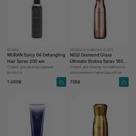
MURAN
NEQI
|
NEQI DIAMOND GLASS
MURAN Spicy 04 Detangling
NEQI Diamond Glass
Hair Spray 200 мл
Ultimate Styling Spray 180
Спрей для розплутування
Спрей для блиску та глибокого
мл
волосся
зволоження з термозахистом
1 460₴
705₴