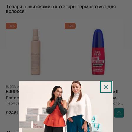
Товари зі знижками в категорії Термозахист для
волосся
-20%
-15%
BJORN AXEN
|
BJORN AXEN STYLING
TIGI
BJORN AXEN Heat Styling
TIGI Bed Head Some Like It
Protection 150 мл
Hot Heat Protection Spray
Термозахисний спрей
Термозахисний спрей для волосся
100 мл
924₴
733₴
1 155₴
862₴