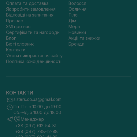
ризику появи посічених кінчиків.
Оплата та доставка
Волосся
Як зробити замовлення
Обличчя
Приклад якісного незмивного догляду — спрей
MKS-ECO X
Відповіді на запитання
Тіло
Leave-In and Detangler Original Scent
. Цей термозахист на
Про нас
Дім
волосся не тільки захищає пасма від перегріву, а й робить
їх гладенькими, слухняними й сприяє розплутуванню.
ЗМІ про нас
Мерч
Сертифікати та нагороди
Новинки
Регулярне використання професійної косметики дає змогу
Блог
Акції та знижки
зберегти еластичність, блиск і цілісність структури
Бюті словник
Бренди
волосинок. А продукти з термоактивними компонентами
зберігають якість пасм навіть у випадках частого
Контакти
використання стайлерів.
Умови використання сайту
Політика конфіденційності
«Щоб отримати максимальний ефект від
термозахисту, вибирайте продукт
відповідно до ваших вимог. Він не
КОНТАКТИ
тільки захистить волосинки від
sisters.co.ua@gmail.com
перегріву, а й допоможе розв’язати
Пн.-Пт. з 10:00 до 19:00
питання догляду та зміцнення».
Сб.-Нд. з 11:00 до 18:00
Менеджер
+38 (097) 612-54-81
Кому і коли необхідний термозахист
+38 (097) 788-12-88
на волосся