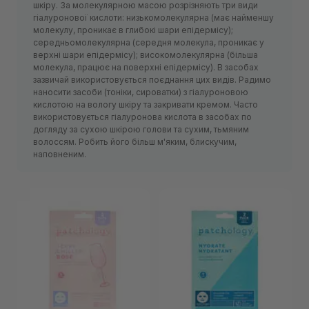
шкіру. За молекулярною масою розрізняють три види
гіалуронової кислоти: низькомолекулярна (має найменшу
молекулу, проникає в глибокі шари епідермісу);
середньомолекулярна (середня молекула, проникає у
верхні шари епідермісу); високомолекулярна (більша
молекула, працює на поверхні епідермісу). В засобах
зазвичай використовується поєднання цих видів. Радимо
наносити засоби (тоніки, сироватки) з гіалуроновою
кислотою на вологу шкіру та закривати кремом. Часто
використовується гіалуронова кислота в засобах по
догляду за сухою шкірою голови та сухим, тьмяним
волоссям. Робить його більш м'яким, блискучим,
наповненим.