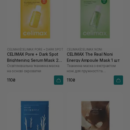
CELIMAX
|
CELIMAX PORE + DARK SPOT
CELIMAX
|
CELIMAX NONI
CELIMAX Pore + Dark Spot
CELIMAX The Real Noni
Brightening Serum Mask 27
Energy Ampoule Mask 1 шт
Освітлювальна тканинна маска
Тканинна маска з екстрактом
мл
на основі сироватки
ноні для пружності та
відновлення шкіри
110₴
110₴