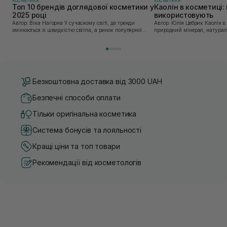
КОСМЕТИКА
КОСМЕТИКА
Топ 10 брендів доглядової косметики у
Каолін в косметиці: 
2025 році
використовують
Автор: Віка Нагорна У сучасному світі, де тренди
Автор: Юлія Цебрик Каолін в косметології – це
змінюються зі швидкістю світла, а ринок популярної
природний мінерал, натураль
косметики переповнений новими пропозиціями, вибір
безліч переваг для шкіри обл
засобу для себе стає справжнім викликом. 2025 р...
завдяки великій кількості ко
Безкоштовна доставка від 3000 UAH
Безпечні способи оплати
Тільки оригінальна косметика
Система бонусів та лояльності
Кращі ціни та топ товари
Рекомендації від косметологів