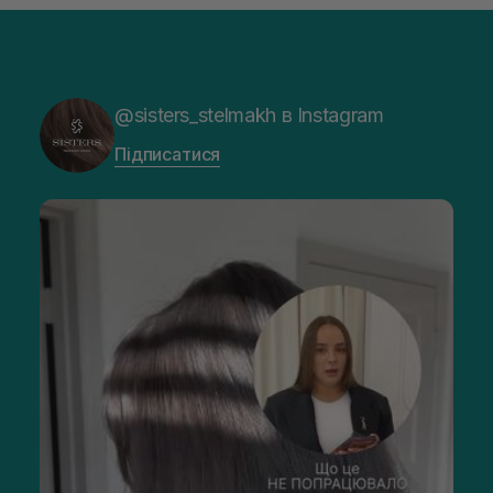
@sisters_stelmakh в Instagram
Підписатися