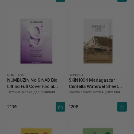
NUMBUZIN
SKIN1004
NUMBUZIN No.9 NAD Bio
SKIN1004 Madagascar
Lifting Full Cover Facial
Centella Watergel Sheet
Ліфтинг-маска для обличчя
Маска з екстрактом центелли
Mask 1 шт
Ampoule Mask 25 мл
210₴
120₴