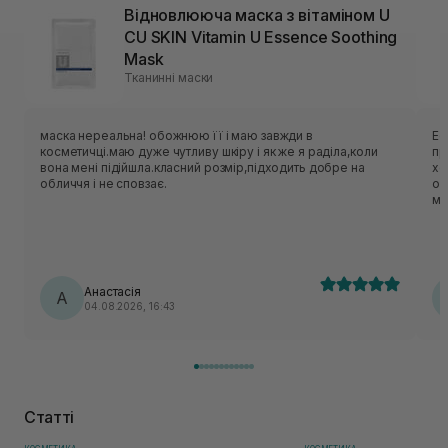
Відновлююча маска з вітаміном U
CU SKIN Vitamin U Essence Soothing
Mask
Тканинні маски
маска нереальна! обожнюю її і маю завжди в
Ес
косметичці.маю дуже чутливу шкіру і як же я раділа,коли
приємн
вона мені підійшла.класний розмір,підходить добре на
хо
обличчя і не сповзає.
об
ме
нор
ць
лека
по
Анастасія
А
04.08.2026, 16:43
Статті