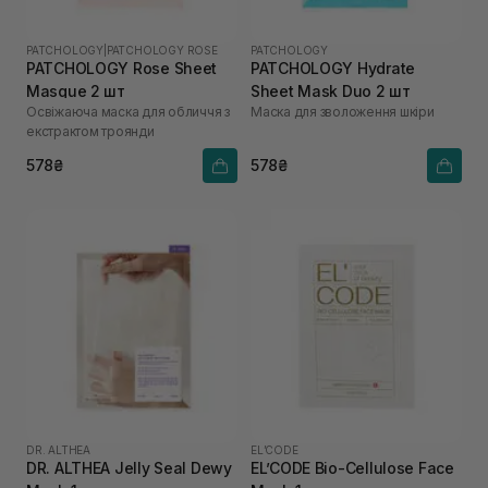
PATCHOLOGY
|
PATCHOLOGY ROSE
PATCHOLOGY
PATCHOLOGY Rosе Sheet
PATCHOLOGY Hydrate
Masque 2 шт
Sheet Mask Duo 2 шт
Освіжаюча маска для обличчя з
Маска для зволоження шкіри
екстрактом троянди
578₴
578₴
DR. ALTHEA
EL’CODE
DR. ALTHEA Jelly Seal Dewy
EL’CODE Bio-Cellulose Face