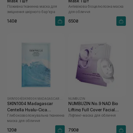
Mask 1 шт
Mask 1 шт
Поживна тканинна маска для
Антивікова біоцелюлозна маска
зміцнення шкірного бар'єра
для обличчя
140₴
650₴
SKIN1004
|
SKIN1004 MADAGASCAR CENTELLA HYALU-CICA
NUMBUZIN
SKIN1004 Madagascar
NUMBUZIN No.9 NAD Bio
Centella Hyalu-Cica
Lifting Full Cover Facial
Глибокозволожувальна тканинна
Ліфтинг-маска для обличчя
Hydrating Mask 1 шт
Mask + Fabric Lifting Band 4
маска для обличчя
шт
120₴
790₴