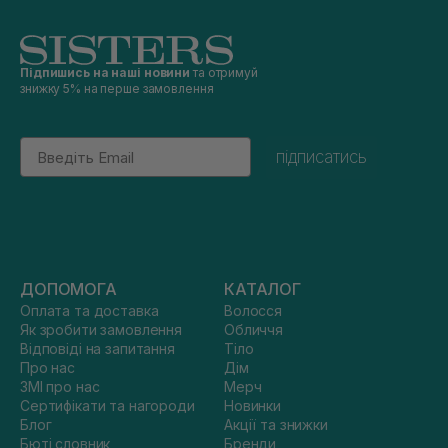
Підпишись на наші новини
та отримуй
знижку 5% на перше замовлення
Email
підписатись
ДОПОМОГА
КАТАЛОГ
Оплата та доставка
Волосся
Як зробити замовлення
Обличчя
Відповіді на запитання
Тіло
Про нас
Дім
ЗМІ про нас
Мерч
Сертифікати та нагороди
Новинки
Блог
Акції та знижки
Бюті словник
Бренди