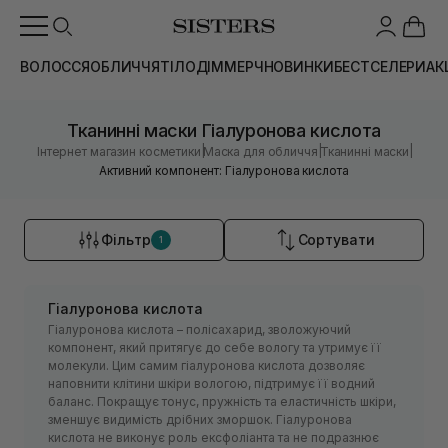
ВОЛОССЯ
ОБЛИЧЧЯ
ТІЛО
ДІМ
МЕРЧ
НОВИНКИ
БЕСТСЕЛЕРИ
АК
Тканинні маски Гіалуронова кислота
|
|
|
Інтернет магазин косметики
Маска для обличчя
Тканинні маски
Активний компонент: Гіалуронова кислота
Фільтр
Сортувати
1
Гіалуронова кислота
Гіалуронова кислота – полісахарид, зволожуючий
компонент, який притягує до себе вологу та утримує її
молекули. Цим самим гіалуронова кислота дозволяє
наповнити клітини шкіри вологою, підтримує її водний
баланс. Покращує тонус, пружність та еластичність шкіри,
зменшує видимість дрібних зморшок. Гіалуронова
кислота не виконує роль ексфоліанта та не подразнює