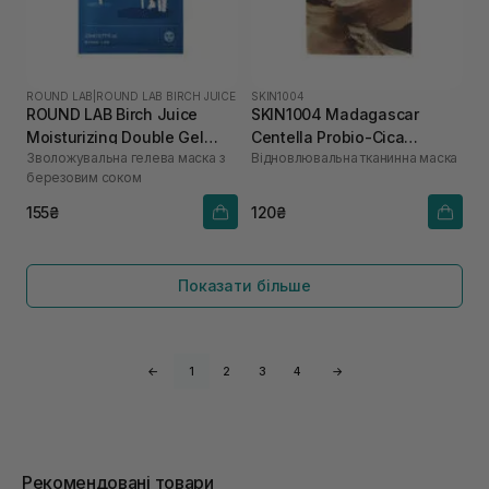
ROUND LAB
|
ROUND LAB BIRCH JUICE
SKIN1004
ROUND LAB Birch Juice
SKIN1004 Madagascar
Moisturizing Double Gel
Centella Probio-Cica
Зволожувальна гелева маска з
Відновлювальна тканинна маска
Mask 23 мл
Nourishing Mask 1 шт
березовим соком
155₴
120₴
Показати більше
←
1
2
3
4
→
Рекомендовані товари