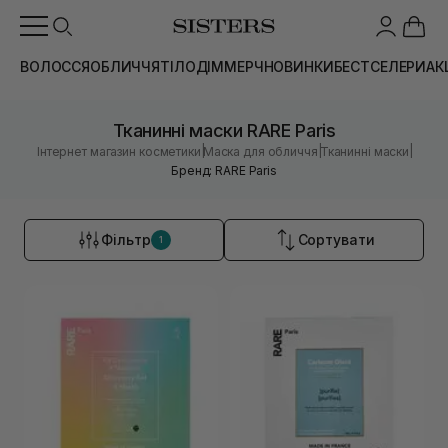
ВОЛОССЯ
ОБЛИЧЧЯ
ТІЛО
ДІМ
МЕРЧ
НОВИНКИ
БЕСТСЕЛЕРИ
АК
Тканинні маски RARE Paris
|
|
|
Інтернет магазин косметики
Маска для обличчя
Тканинні маски
Бренд: RARE Paris
Фільтр
Сортувати
1