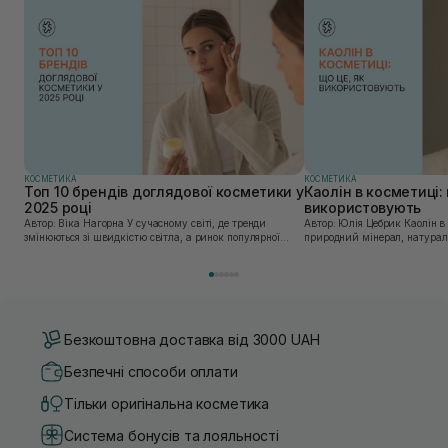
КОСМЕТИКА
КОСМЕТИКА
Топ 10 брендів доглядової косметики у
Каолін в косметиці: 
2025 році
використовують
Автор: Віка Нагорна У сучасному світі, де тренди
Автор: Юлія Цебрик Каолін в косметології – це
змінюються зі швидкістю світла, а ринок популярної
природний мінерал, натураль
косметики переповнений новими пропозиціями, вибір
безліч переваг для шкіри обл
засобу для себе стає справжнім викликом. 2025 р...
завдяки великій кількості ко
Безкоштовна доставка від 3000 UAH
Безпечні способи оплати
Тільки оригінальна косметика
Система бонусів та лояльності