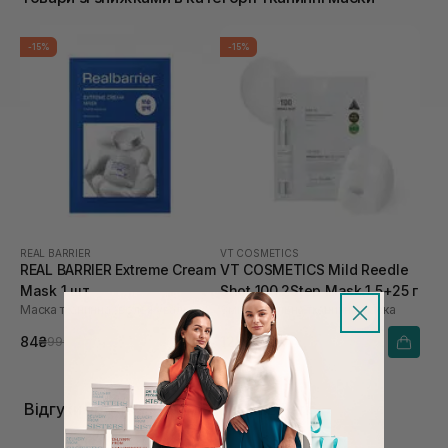
-15%
-15%
REAL BARRIER
VT COSMETICS
REAL BARRIER Extreme Cream
VT COSMETICS Mild Reedle
Mask 1 шт
Shot 100 2Step Mask 1,5+25 г
Маска тканинна зволожувальна
Зміцнювальна тканинна маска
84₴
128₴
99₴
150₴
Відгуки про Тканинні маски RARE Paris