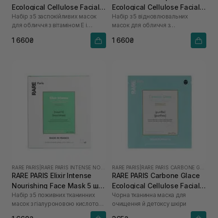
Ecological Cellulose Facial
Ecological Cellulose Facial
Набір з 5 заспокійливих масок
Набір з 5 відновлювальних
Mask 5 шт*23 мл
Mask 5 шт* 23 мл
для обличчя з вітаміном Е і
масок для обличчя з
екстрактом арніки
керамідами, омега-3 і омега-6
1 660₴
1 660₴
RARE PARIS
|
RARE PARIS INTENSE NOURISHING
RARE PARIS
|
RARE PARIS CARBONE GLACE
RARE PARIS Elixir Intense
RARE PARIS Carbone Glace
Nourishing Face Mask 5 шт
Ecological Cellulose Facial
Набір з 5 поживних тканинних
Чорна тканинна маска для
*23 мл
Mask 1 шт* 23 мл
масок з гіалуроновою кислотою
очищення й детоксу шкіри
та скваланом