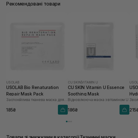
Рекомендовані товари
USOLAB
CU SKIN
|
VITAMIN U
USO
USOLAB Bio Renaturation
CU SKIN Vitamin U Essence
USO
Repair Mask Pack
Soothing Mask
Hyd
Заспокійлива тканева маска для обличчя
Відновлююча маска з вітаміном U
шт
185₴
186₴
215
Товари зі знижками в категорії Тканинні маски