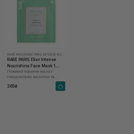
RARE PARIS
|
RARE PARIS INTENSE NOURISHING
RARE PARIS Elixir Intense
Nourishing Face Mask 1
Поживна тканинна маска з
шт*23 мл
гіалуроновою кислотою та
скваланом
365₴