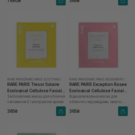
1 660₴
365₴
RARE PARIS
|
RARE PARIS SOOTHING
RARE PARIS
|
RARE PARIS REGENERATING
RARE PARIS Tresor Solaire
RARE PARIS Exception Rosee
Ecological Cellulose Facial
Ecological Cellulose Facial
Заспокійлива маска для обличчя
Відновлювальна маска для
Mask 1 шт* 23 мл
Mask 1 шт* 23 мл
з вітаміном Е і екстрактом арніки
обличчя з керамідами, омега-3 і
омега-6
365₴
365₴