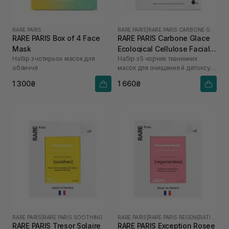
RARE PARIS
RARE PARIS
|
RARE PARIS CARBONE GLACE
RARE PARIS Box of 4 Face
RARE PARIS Carbone Glace
Mask
Ecological Cellulose Facial
Набір з чотирьох масок для
Набір з 5 чорних тканинних
Mask 5 шт* 23 мл
обличчя
масок для очищення й детоксу
шкіри обличчя
1 300₴
1 660₴
RARE PARIS
|
RARE PARIS SOOTHING
RARE PARIS
|
RARE PARIS REGENERATING
RARE PARIS Tresor Solaire
RARE PARIS Exception Rosee