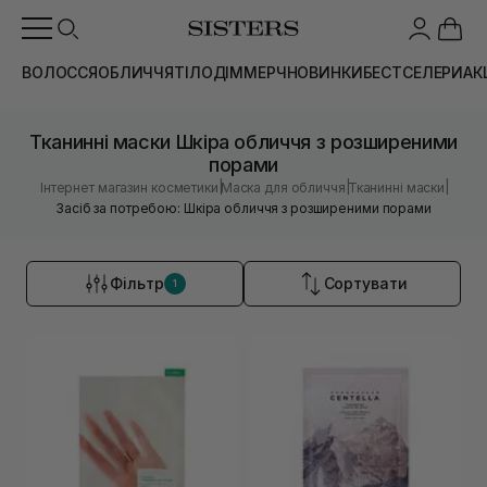
ВОЛОССЯ
ОБЛИЧЧЯ
ТІЛО
ДІМ
МЕРЧ
НОВИНКИ
БЕСТСЕЛЕРИ
АК
Тканинні маски Шкіра обличчя з розширеними
порами
|
|
|
Інтернет магазин косметики
Маска для обличчя
Тканинні маски
Засіб за потребою: Шкіра обличчя з розширеними порами
Фільтр
Сортувати
1