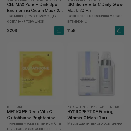
CELIMAX Pore + Dark Spot
UIQ Biome Vita C Daily Glow
Brightening Cream Mask 20
Mask 20 мл
Тканинна кремова маска для
Освітлювальна тканинна маска з
мл
освітлення тону шкіри
вітаміном C
220₴
115₴
MEDICUBE
HYDROPEPTIDE
|
HYDROPEPTIDE BRIGHTEN
MEDICUBE Deep Vita C
HYDROPEPTIDE Firming
Glutatihione Brightening
Vitamin C Mask 1 шт
Тканинна маска з вітаміном С та
Маска для активного освітлення
Mask
глутатіоном для освітлення та