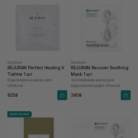
REJURAN
REJURAN
REJURAN Perfect Healing V
REJURAN Recover Soothing
Tighter 1 шт
Mask 1 шт
Відновлююча маска для
Заспокійлива маска для
обличчя
відновлення шкіри обличчя
825₴
380₴
ВИБІР ОКСАНИ