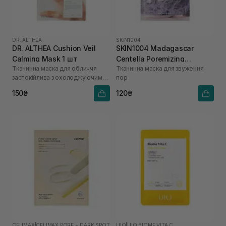
DR. ALTHEA
SKIN1004
DR. ALTHEA Cushion Veil
SKIN1004 Madagascar
Calming Mask 1 шт
Centella Poremizing
Тканинна маска для обличчя
Тканинна маска для звуження
Clarifying Mask 1 шт
заспокійлива з охолоджуючим
пор
ефектом
150₴
120₴
CELIMAX
|
CELIMAX PORE + DARK SPOT
UIQ
|
UIQ BIOME VITA C