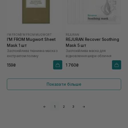
I'M FROM
|
I'M FROM MUGWORT
REJURAN
I'M FROM Mugwort Sheet
REJURAN Recover Soothing
Mask 1 шт
Mask 5 шт
Заспокійлива тканинна маска з
Заспокійлива маска для
екстрактом полину
відновлення шкіри обличчя
159₴
1 760₴
Показати більше
←
1
2
3
→