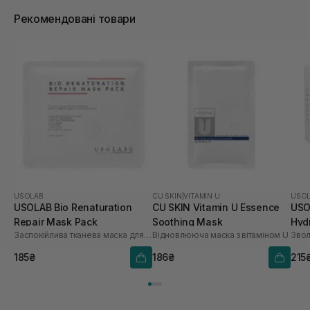
Рекомендовані товари
USOLAB
CU SKIN
|
VITAMIN U
USO
USOLAB Bio Renaturation
CU SKIN Vitamin U Essence
USO
Repair Mask Pack
Soothing Mask
Hyd
Заспокійлива тканева маска для обличчя
Відновлююча маска з вітаміном U
шт
185₴
186₴
215