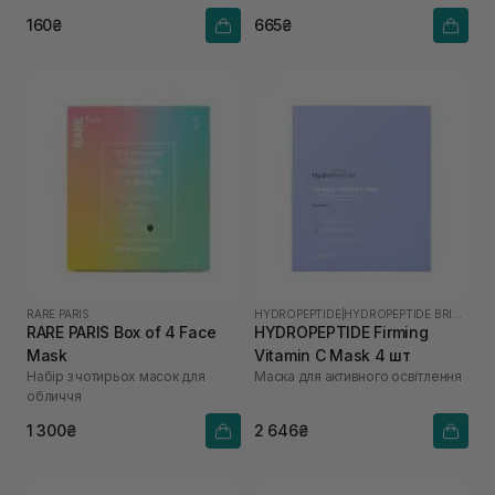
сяйва
160₴
665₴
RARE PARIS
HYDROPEPTIDE
|
HYDROPEPTIDE BRIGHTEN
RARE PARIS Box of 4 Face
HYDROPEPTIDE Firming
Mask
Vitamin C Mask 4 шт
Набір з чотирьох масок для
Маска для активного освітлення
обличчя
1 300₴
2 646₴