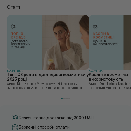
Статті
КОСМЕТИКА
КОСМЕТИКА
Топ 10 брендів доглядової косметики у
Каолін в косметиці: 
2025 році
використовують
Автор: Віка Нагорна У сучасному світі, де тренди
Автор: Юлія Цебрик Каолін в косметології – це
змінюються зі швидкістю світла, а ринок популярної
природний мінерал, натураль
косметики переповнений новими пропозиціями, вибір
безліч переваг для шкіри обл
засобу для себе стає справжнім викликом. 2025 р...
завдяки великій кількості ко
Безкоштовна доставка від 3000 UAH
Безпечні способи оплати