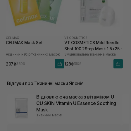
CELIMAX
VT COSMETICS
CELIMAX Mask Set
VT COSMETICS Mild Reedle
Shot 100 2Step Mask 1,5+25 г
Акційний набір тканинних масок
Зміцнювальна тканинна маска
297₴
128₴
330₴
150₴
Відгуки про Тканинні маски Японія
Відновлююча маска з вітаміном U
CU SKIN Vitamin U Essence Soothing
Mask
Тканинні маски