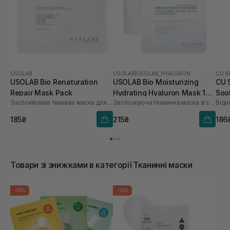
USOLAB
USOLAB
|
USOLAB_HYALURON
CU S
USOLAB Bio Renaturation
USOLAB Bio Moisturizing
CU 
Repair Mask Pack
Hydrating Hyaluron Mask 1
Soo
Заспокійлива тканева маска для обличчя
Зволожуюча тканинна маска зі заспокійливою та антивіковою дією
Відн
шт
185₴
215₴
186
Товари зі знижками в категорії Тканинні маски
-10%
-15%