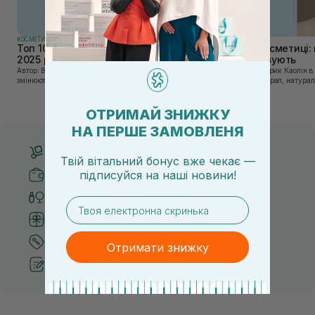
КОСМЕТИКА
КОСМЕТИКА
Топ 10 брендів доглядової косметики у
Каолін в косметиці: 
2025 році
використовують
Автор: Віка Нагорна У сучасному світі, де тренди
Автор: Юлія Цебрик Каолін в косметології – це
змінюються зі швидкістю світла, а ринок популярної
природний мінерал, натураль
косметики переповнений новими пропозиціями, вибір
безліч переваг для шкіри обл
засобу для себе стає справжнім викликом. 2025 р...
завдяки великій кількості ко
ОТРИМАЙ ЗНИЖКУ
НА ПЕРШЕ ЗАМОВЛЕНЯ
Безкоштовна доставка від 3000 UAH
Твій вітальний бонус вже чекає —
Безпечні способи оплати
підписуйся
на
наші новини!
Тільки оригінальна косметика
email
Система бонусів та лояльності
Кращі ціни та топ товари
Отримати знижку
Рекомендації від косметологів