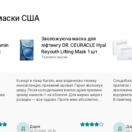
 маски США
Зволожуюча маска для
amin
ліфтингу DR. CEURACLE Hyal
k
Reyouth Lifting Mask 1 шт
Тканинні маски
в
Есенції в пачці багато, має водичково-гелеву
Сподобалася ця мас
консистенцію, приємний аромат. Гарно зволожує
прилягає і ніку
шкіру. Після холодильника взагалі дуже приємно
зволоження
ає.
зранку нанести її на обличчя. Для жирної шкіри з
відчуваєт
розацеа — все чудово. Проте мені абсолютно
В пакетику
незручне лекало. Вона не сиділа нормально,
тіло зволожити пі
відтопирювалася, ще й сповзала. Також від цього
пакетик бе
бренду мала маску з чайним деревом — те саме:
педи. Такі маски завжди тримаю в холодильнику,
лекало максимально невдале. Тому я особисто
так більше п
вдруге не повторю (лише через лекало).
класна ма
Дарія
Да
Д
Д
30.07.2026, 00:16
29.