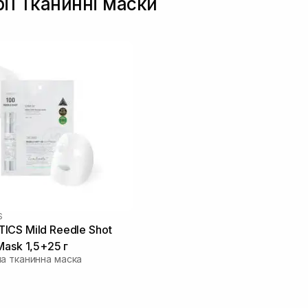
рії Тканинні маски
S
CS Mild Reedle Shot
Mask 1,5+25 г
а тканинна маска