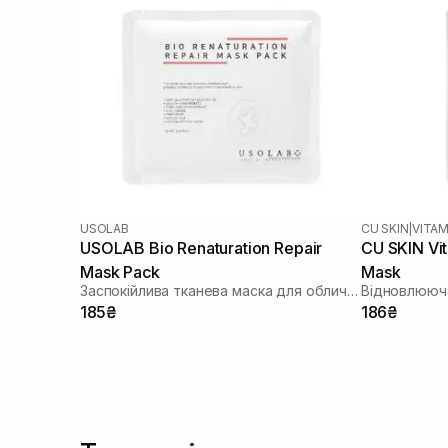
USOLAB
CU SKIN
|
VITAM
USOLAB Bio Renaturation Repair
CU SKIN Vi
Mask Pack
Mask
Заспокійлива тканева маска для обличчя
Відновлююча
185₴
186₴