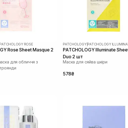
PATCHOLOGY ROSE
PATCHOLOGY
|
PATCHOLOGY ILLUMINA
Y Rosе Sheet Masque 2
PATCHOLOGY Illuminate Shee
Duo 2 шт
аска для обличчя з
Маска для сяйва шкіри
 троянди
578₴