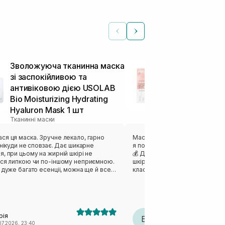
Зволожуюча тканинна маска
Ліфтинг мас
зі заспокійливою та
MEDICUBE Col
антивіковою дією USOLAB
Mask 27 г
Тканинні маски
Bio Moisturizing Hydrating
Hyaluron Mask 1 шт
Тканинні маски
ка. Зручне лекало, гарно
Маска відзначилась своєю кіль
ди не сповзає. Дає шикарне
я потім перелила і використов
, при цьому на жирній шкірі не
💰 Дуже комфортний гель, як
ься липкою чи по-іншому неприємною.
шкіру без відчуття липкості. Г
 дуже багато есенціі, можна ще й все
класний пламп-ефект на шкірі 
сля душу. Ну або вкинути в
та чудовий релакс. ❤️‍🔥 Саме л
зворсові спонжі і отримати готові
трошки великим, довелось дещ
було зручно загорнути маску, 
одобається результат. Загалом
вартий уваги.
ска, рекомендую.
рія
Елена Барановська
Е
07.2026, 23:40
26.07.2026, 22:23