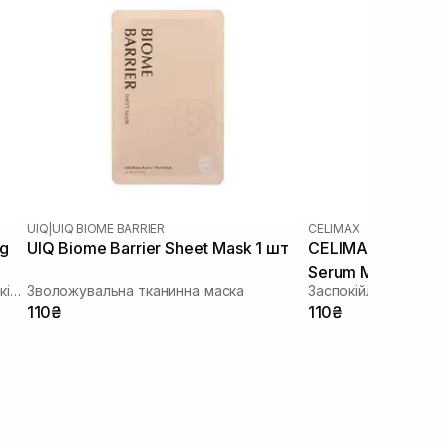
UIQ
|
UIQ BIOME BARRIER
CELIMAX
ng
UIQ Biome Barrier Sheet Mask 1 шт
CELIMAX The Real
Serum Mask 1 шт
Зволожуюча тканинна маска зі заспокійливою та антивіковою дією
Зволожувальна тканинна маска
110₴
110₴