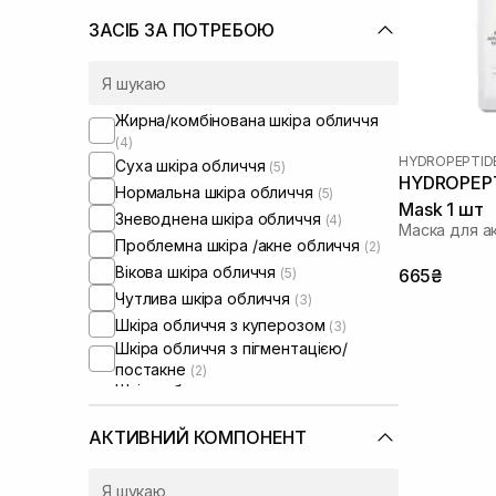
ЗАСІБ ЗА ПОТРЕБОЮ
Жирна/комбінована шкіра обличчя
(4)
HYDROPEPTID
Суха шкіра обличчя
(5)
HYDROPEPTI
Нормальна шкіра обличчя
(5)
Mask 1 шт
Зневоднена шкіра обличчя
(4)
Маска для а
Проблемна шкіра /акне обличчя
(2)
Вікова шкіра обличчя
(5)
665₴
Чутлива шкіра обличчя
(3)
Шкіра обличчя з куперозом
(3)
Шкіра обличчя з пігментацією/
постакне
(2)
Шкіра обличчя з розширеними
порами
(2)
Шкіра обличчя з порушеним
АКТИВНИЙ КОМПОНЕНТ
барʼєром
(3)
Шкіра обличчя з порушеним
мікробіомом