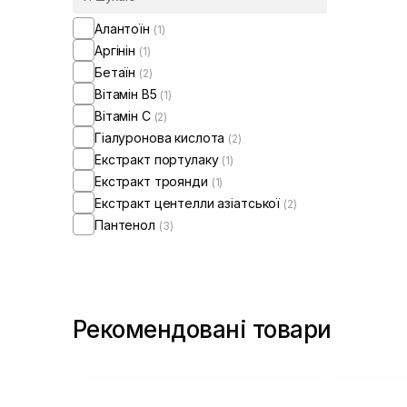
(3)
Алантоїн
(1)
Аргінін
(1)
Бетаїн
(2)
Вітамін B5
(1)
Вітамін C
(2)
Гіалуронова кислота
(2)
Екстракт портулаку
(1)
Екстракт троянди
(1)
Екстракт центелли азіатської
(2)
Пантенол
(3)
Рекомендовані товари