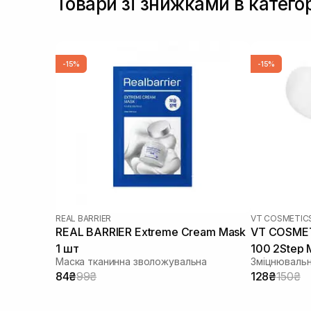
Товари зі знижками в катего
-15%
-15%
REAL BARRIER
VT COSMETIC
REAL BARRIER Extreme Cream Mask
VT COSMETI
1 шт
100 2Step 
Маска тканинна зволожувальна
Зміцнювальн
84₴
99₴
128₴
150₴