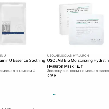
IN U
USOLAB
|
USOLAB_HYALURON
tamin U Essence Soothing
USOLAB Bio Moisturizing Hydrati
Hyaluron Mask 1 шт
 маска з вітаміном U
215₴