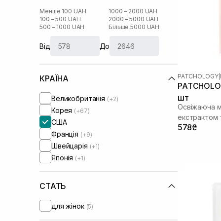
Менше 100 UAH
1000 – 2000 UAH
100 – 500 UAH
2000 – 5000 UAH
500 – 1000 UAH
Більше 5000 UAH
Від
До
PATCHOLOGY
|
КРАЇНА
PATCHOLOG
шт
Великобританія
(+2)
Освіжаюча м
Корея
(+67)
екстрактом
США
578₴
Франція
(+9)
Швейцарія
(+1)
Японія
(+1)
СТАТЬ
для жінок
(5)