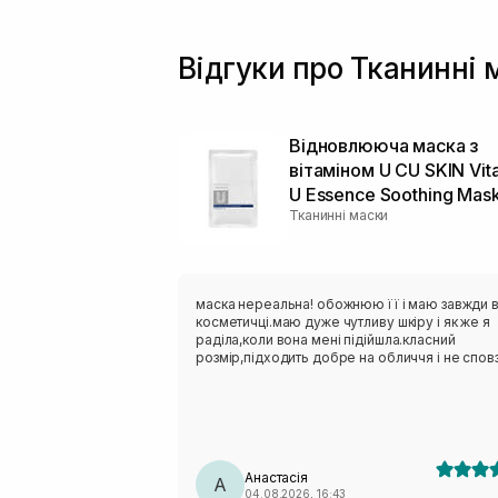
Відгуки про Тканинні
Відновлююча маска з
вітаміном U CU SKIN Vit
U Essence Soothing Mas
Тканинні маски
маска нереальна! обожнюю її і маю завжди 
косметичці.маю дуже чутливу шкіру і як же я
раділа,коли вона мені підійшла.класний
розмір,підходить добре на обличчя і не сповз
Анастасія
А
04.08.2026, 16:43