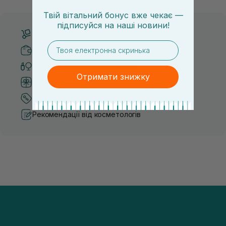
Твій вітальний бонус вже чекає —
підписуйся
на
наші новини!
Безкоштовна доставка від 3000 UAH
email
Безпечні способи оплати
Тільки оригінальна косметика
Отримати знижку
Система бонусів та лояльності
Кращі ціни та топ товари
Рекомендації від косметологів