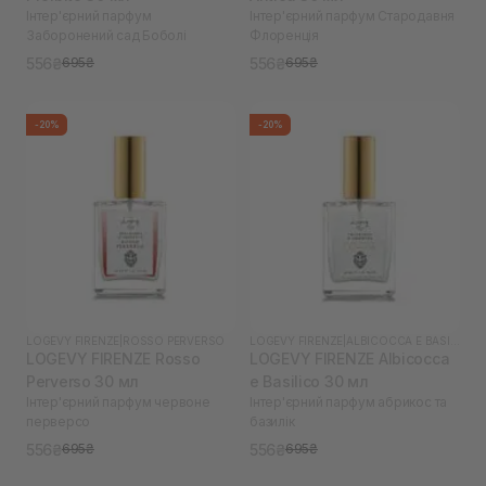
Інтер'єрний парфум
Інтер'єрний парфум Стародавня
Заборонений сад Боболі
Флоренція
556₴
556₴
695₴
695₴
-20%
-20%
LOGEVY FIRENZE
|
ROSSO PERVERSO
LOGEVY FIRENZE
|
ALBICOCCA E BASILICO
LOGEVY FIRENZE Rosso
LOGEVY FIRENZE Albicocca
Perverso 30 мл
e Basilico 30 мл
Інтер'єрний парфум червоне
Інтер'єрний парфум абрикос та
перверсо
базилік
556₴
556₴
695₴
695₴