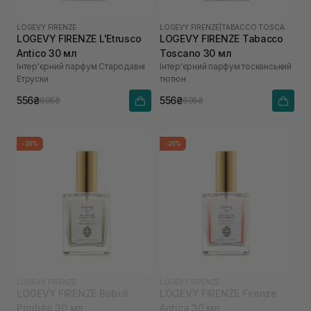
LOGEVY FIRENZE
LOGEVY FIRENZE
|
TABACCO TOSCANO
LOGEVY FIRENZE L'Etrusco
LOGEVY FIRENZE Tabacco
Antico 30 мл
Toscano 30 мл
Інтер'єрний парфум Стародавні
Інтер'єрний парфум тосканський
Етруски
тютюн
556₴
556₴
695₴
695₴
-20%
-20%
LOGEVY FIRENZE
LOGEVY FIRENZE
LOGEVY FIRENZE Boboli
LOGEVY FIRENZE Firenze
Proibito 30 мл
Antica 30 мл