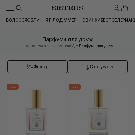
ВОЛОССЯ
ОБЛИЧЧЯ
ТІЛО
ДІМ
МЕРЧ
НОВИНКИ
БЕСТСЕЛЕРИ
АК
Парфуми для дому
|
|
Інтернет магазин косметики
Дім
Парфуми для дому
Фільтр
Сортувати
-20%
-20%