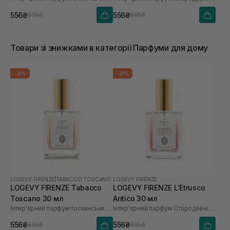
556₴
556₴
695₴
695₴
Товари зі знижками в категорії Парфуми для дому
-20%
-20%
LOGEVY FIRENZE
|
TABACCO TOSCANO
LOGEVY FIRENZE
LOGEVY FIRENZE Tabacco
LOGEVY FIRENZE L'Etrusco
Toscano 30 мл
Antico 30 мл
Інтер'єрний парфум тосканський тютюн
Інтер'єрний парфум Стародавні Етруски
556₴
556₴
695₴
695₴