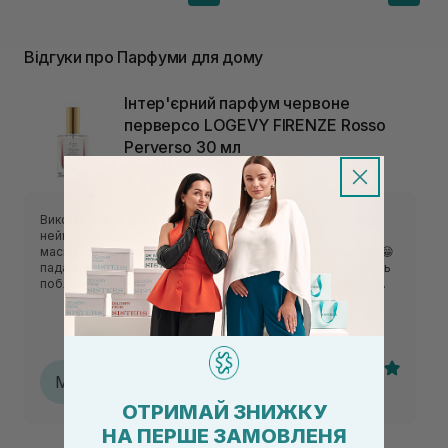
Відгуки про Парфуми для дому
Інтер'єрний парфум червоне
перверсо LOGEVY FIRENZE Rosso
Perverso 30 мл
Парфуми для дому
Використовую ці розкішні парфуми у ванній кімнаті,запах
неймовірний,нагадує мені червоне Фраголіно🍇 Гарно
маскують неприємні запахи і що важливо, міцна упаковка😁
падали вже на плитку і не розбились💪 P.S. мої рідні живуть
поблизу Флоренції,і не знали про цей шикарний бренд)а
тепер завдяки Sisters знають😍
Мар‘яна
М
04.04.2026, 19:13
ОТРИМАЙ ЗНИЖКУ
НА ПЕРШЕ ЗАМОВЛЕНЯ