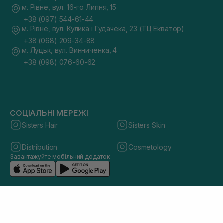
м. Рівне, вул. 16-го Липня, 15
+38 (097) 544-61-44
м. Рівне, вул. Кулика і Гудачека, 23 (ТЦ Екватор)
+38 (068) 209-34-88
м. Луцьк, вул. Винниченка, 4
+38 (098) 076-60-62
СОЦІАЛЬНІ МЕРЕЖІ
Sisters Hair
Sisters Skin
Distribution
Cosmetology
Завантажуйте мобільний додаток
© 2026 sisters.co.ua. Всі права захищено