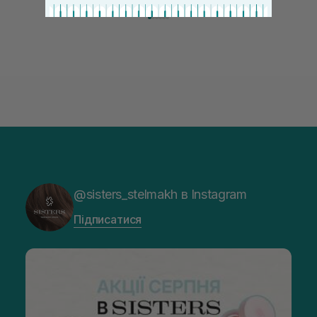
@sisters_stelmakh в Instagram
Підписатися