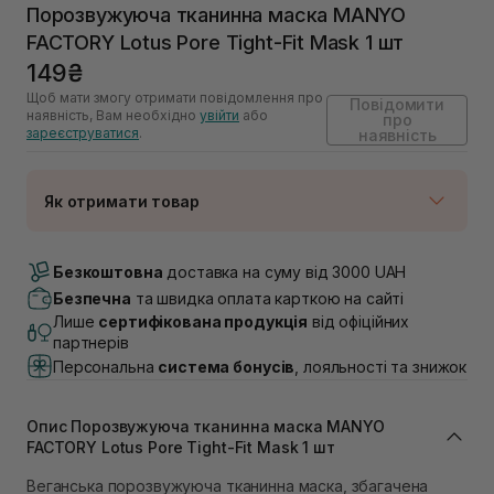
Порозвужуюча тканинна маска MANYO
FACTORY Lotus Pore Tight-Fit Mask 1 шт
149₴
Щоб мати змогу отримати повідомлення про
Повідомити
наявність, Вам необхідно
увійти
або
про
зареєструватися
.
наявність
Як отримати товар
Доставка Новою Поштою
Немає в наявності!
Безкоштовна
доставка на суму від 3000 UAH
Самовивіз м. Луцьк, вул. Винниченка 4
Безпечна
та швидка оплата карткою на сайті
Немає в наявності!
Лише
сертифікована продукція
від офіційних
Самовивіз м. Львів, вул. Академіка Підстригача, 1В
партнерів
(Duck’s Lake)
Персональна
система бонусів
, лояльності та знижок
Немає в наявності!
Самовивіз м. Львів, вул. Івана Франка 36
Немає в наявності!
Опис Порозвужуюча тканинна маска MANYO
Самовивіз м. Львів, вул. Степана Бандери 45
FACTORY Lotus Pore Tight-Fit Mask 1 шт
Немає в наявності!
Самовивіз м. Рівне, вул. 16-го Липня, 15
Веганська порозвужуюча тканинна маска, збагачена