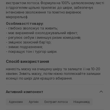
Немає в наявності!
екстрактом лотоса. Формула на 100% целюлозному листі
Самовивіз м. Рівне, вул. Кулика і Гудачека 23 (ТЦ
з гідрогелем щільно прилягає до шкіри, забезпечує
Екватор)
інтенсивне зволоження та помітно вирівнює
Немає в наявності!
мікрорельєф.
Особливості товару:
- глибоко зволожує та живить;
- має виражений охолоджувальний ефект;
- регулює себум і зменшує ризик комедонів;
- зміцнює захисний бар’єр;
- знімає подразнення;
- покращує тон і тургор шкіри.
Спосіб використання
нанесіть маску на очищену шкіру та залиште її на 10-20
хвилин. Зніміть маску, потім ніжно поплескайте залишки
есенції по шкірі для кращого вбирання.
Активний компонент
Аденозин
Аргінін
Екстракт лотоса
Ніацинамід