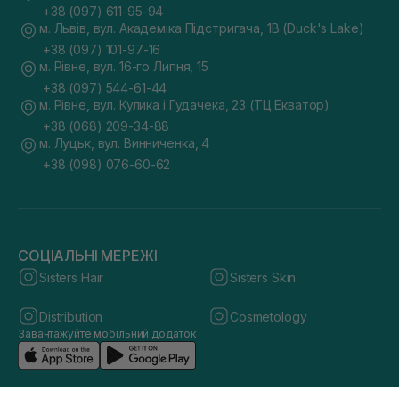
+38 (097) 611-95-94
м. Львів, вул. Академіка Підстригача, 1В (Duck's Lake)
+38 (097) 101-97-16
м. Рівне, вул. 16-го Липня, 15
+38 (097) 544-61-44
м. Рівне, вул. Кулика і Гудачека, 23 (ТЦ Екватор)
+38 (068) 209-34-88
м. Луцьк, вул. Винниченка, 4
+38 (098) 076-60-62
СОЦІАЛЬНІ МЕРЕЖІ
Sisters Hair
Sisters Skin
Distribution
Cosmetology
Завантажуйте мобільний додаток