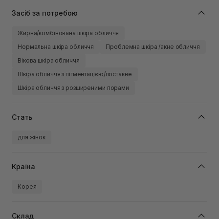
Засіб за потребою
Жирна/комбінована шкіра обличчя
Нормальна шкіра обличчя
Проблемна шкіра /акне обличчя
Вікова шкіра обличчя
Шкіра обличчя з пігментацією/постакне
Шкіра обличчя з розширеними порами
Стать
для жінок
Країна
Корея
Склад