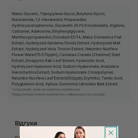
Water, Glycerin, Tripropylene Glycol, Butylene Glycol,
Niacinamide, 1,2-Hexanediol, Propanediol,
Hydroxyacetophenone, Glycereth-25 PCA Isostearate, Arginine,
Carbomer, Adenosine, Ethylhexylglycerin,
Menthoxypropanediol, Disodium EDTA, Malus Domestica Fruit
Extract, Hydrolyzed Gardenia Florida Extract, Hydrolyzed Malt
Extract, Hydrolyzed Viola Tricolor Extract, Nelumbo Nucifera
Flower Water(75.575ppm), Castanea Crenata (Chestnut) Shell
Extract, Diospyros Kaki Leaf Extract, Hyaluronic Acid,
Hydrolyzed Hyaluronic Acid, Sodium Hyaluronate, Anastatica
Hierochuntica Extract, Sodium Hyaluronate Crosspolymer,
Nelumbo Nucifera Leaf Extract(250ppb), Erythritol, Tannic Acid,
Polyglutamic Acid, Xylose, Eucommia Ulmoides Bark Extract.
Склад засобу може змінюватись виробником.
Перед використанням ознайомтесь з інформацією на упаковці.
Відгуки
0 Відгуків