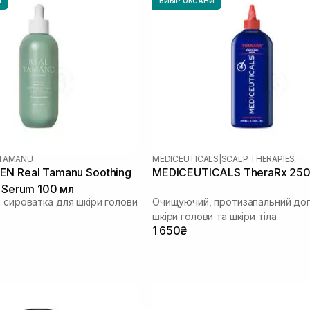
И
ВИБІР ОКСАНИ
TAMANU
MEDICEUTICALS
|
SCALP THERAPIES
N Real Tamanu Soothing
MEDICEUTICALS TheraRx 250
c Serum 100 мл
а сироватка для шкіри голови
Очищуючий, протизапальний до
шкіри голови та шкіри тіла
1 650₴