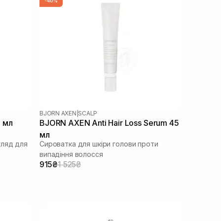
-40%
BJORN AXEN
|
SCALP
 мл
BJORN AXEN Anti Hair Loss Serum 45
мл
гляд для
Сироватка для шкіри голови проти
випадіння волосся
915₴
1 525₴