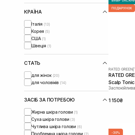
ВИБІР ОКСАН
ПОДАРУНОК
КРАЇНА
Італія
(13)
Корея
(5)
США
(1)
Швеція
(1)
СТАТЬ
RATED GREEN
|
RATED GREE
для жінок
(20)
Scalp Toni
для чоловіків
(14)
Заспокійлив
ЗАСІБ ЗА ПОТРЕБОЮ
1 150₴
Жирна шкіра голови
(1)
Суха шкіра голови
(3)
Чутлива шкіра голови
(6)
-30%
Проблемна шкіра голови
(2)