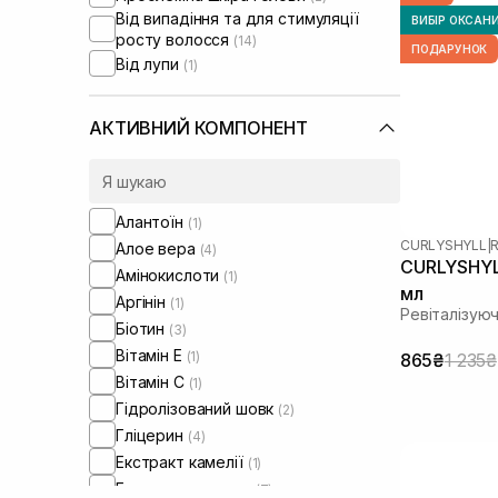
Від випадіння та для стимуляції
ВИБІР ОКСАН
росту волосся
(14)
ПОДАРУНОК
Від лупи
(1)
АКТИВНИЙ КОМПОНЕНТ
Алантоїн
(1)
CURLYSHYLL
|
R
Алое вера
(4)
CURLYSHYLL
Амінокислоти
(1)
мл
Аргінін
(1)
Ревіталізуюч
Біотин
(3)
Вітамін Е
(1)
865₴
1 235₴
Вітамін C
(1)
Гідролізований шовк
(2)
Гліцерин
(4)
Екстракт камелії
(1)
Екстракт кропиви
(7)