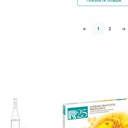
Показати більше
←
1
2
→