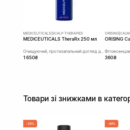
MEDICEUTICALS
|
SCALP THERAPIES
ORISING
|
CALM
MEDICEUTICALS TheraRx 250 мл
ORISING Ca
Очищуючий, протизапальний догляд для шкіри голови та шкіри тіла
1 650₴
360₴
Товари зі знижками в катего
-30%
-40%