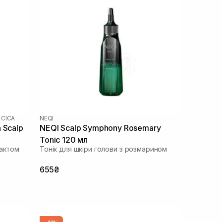
 CICA
NEQI
 Scalp
NEQI Scalp Symphony Rosemary
Tonic 120 мл
рактом
Тонік для шкіри голови з розмарином
655₴