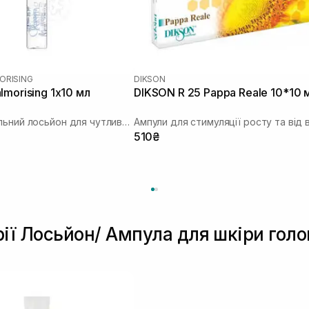
ORISING
DIKSON
lmorising 1х10 мл
DIKSON R 25 Pappa Reale 10*10 
Фітоесенціальний лосьйон для чутливої шкіри
510₴
рії Лосьйон/ Ампула для шкіри голо