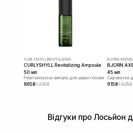
CURLYSHYLL
|
REVITALIZING
BJORN AXEN
|
S
CURLYSHYLL Revitalizing Ampoule
BJORN AXEN
50 мл
45 мл
Ревіталізуюча ампула для шкіри голови
865₴
1 235₴
915₴
1 525₴
Відгуки про Лосьйон д