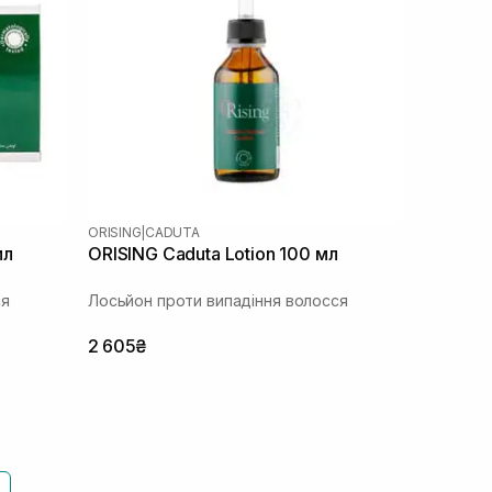
ORISING
|
CADUTA
мл
ORISING Caduta Lotion 100 мл
ся
Лосьйон проти випадіння волосся
2 605₴