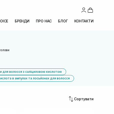
OICE
БРЕНДИ
ПРО НАС
БЛОГ
КОНТАКТИ
голови
и для волосся з саліциловою кислотою
ислота в ампулах та лосьйонах для волосся
Сортувати