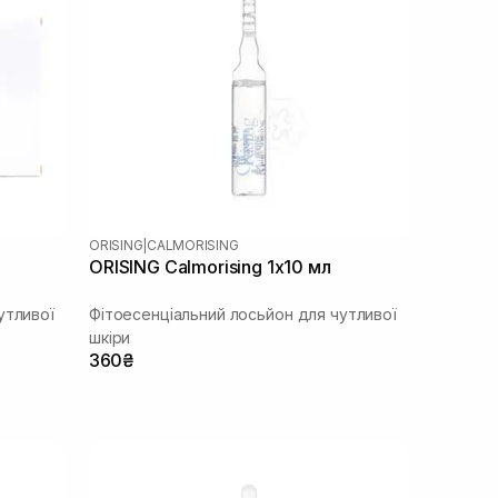
ORISING
|
CALMORISING
ORISING Calmorising 1х10 мл
утливої
Фітоесенціальний лосьйон для чутливої
шкіри
360₴