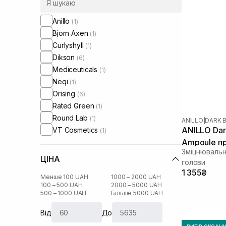
Anillo
(1)
Bjorn Axen
(1)
Curlyshyll
(1)
Dikson
(6)
Mediceuticals
(1)
Neqi
(1)
Orising
(6)
Rated Green
(1)
Round Lab
(1)
ANILLO
|
DARK 
ANILLO Dar
VT Cosmetics
(1)
Ampoule пр
Зміцнювальн
95 мл
ЦІНА
голови
1 355₴
Менше 100 UAH
1000 – 2000 UAH
100 – 500 UAH
2000 – 5000 UAH
500 – 1000 UAH
Більше 5000 UAH
Від
До