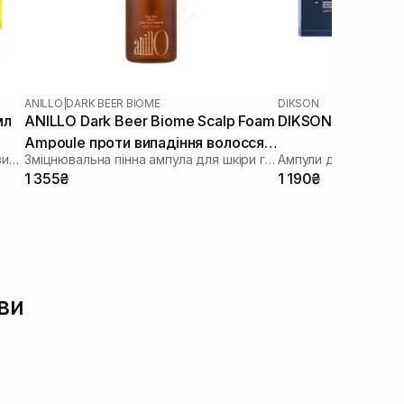
ANILLO
|
DARK BEER BIOME
DIKSON
мл
ANILLO Dark Beer Biome Scalp Foam
DIKSON Polipant 
Ampoule проти випадіння волосся
Ампули для стимуляції росту та від випадіння волосся
Зміцнювальна пінна ампула для шкіри голови
95 мл
1 355₴
1 190₴
ви