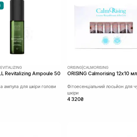
И
EVITALIZING
ORISING
|
CALMORISING
 Revitalizing Ampoule 50
ORISING Calmorising 12х10 мл
а ампула для шкіри голови
Фітоесенціальний лосьйон для ч
шкіри
4 320₴