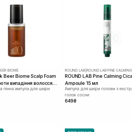
BEER BIOME
ROUND LAB
|
ROUND LAB PINE CALMING
k Beer Biome Scalp Foam
ROUND LAB Pine Calming Cica
оти випадіння волосся
Ampoule 15 мл
а пінна ампула для шкіри
Ампула для шкіри голови з екст
голок сосни
649₴