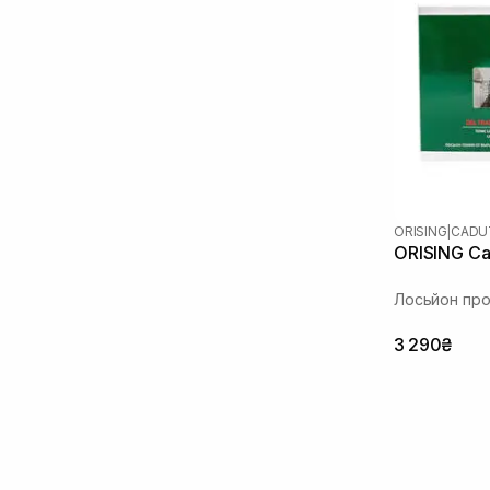
Екстракт мальви
(1)
Екстракт м’яти
(1)
Екстракт полину
(1)
Екстракт центелли азіатської
(3)
Зелений чай
(1)
Колаген
(1)
Кофеїн
(3)
Мадекасосид
(1)
Ментол
(5)
ORISING
|
CADU
ORISING Cad
Олія лаванди
(1)
Олія сої
(1)
Лосьйон про
Олія таману
(1)
Пантенол
(2)
3 290₴
Пептиди
(2)
Полінуклеотиди
(1)
Протеїни
(2)
Протеїни пшениці
(3)
Розмарин
(5)
Спікули