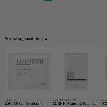
Рекомендовані товари
USOLAB
CU SKIN
|
VITAMIN U
USO
USOLAB Bio Renaturation
CU SKIN Vitamin U Essence
USO