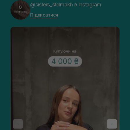
@sisters_stelmakh в Instagram
Підписатися