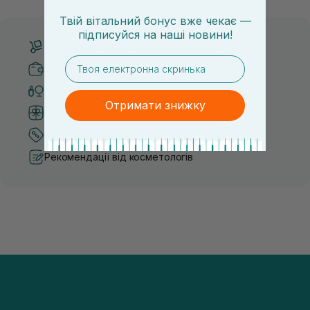
Твій вітальний бонус вже чекає —
підписуйся
на
наші новини!
Безкоштовна доставка від 3000 UAH
email
Безпечні способи оплати
Тільки оригінальна косметика
Отримати знижку
Система бонусів та лояльності
Кращі ціни та топ товари
Рекомендації від косметологів