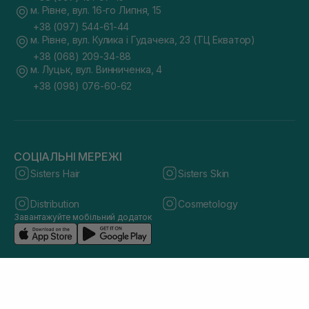
м. Рівне, вул. 16-го Липня, 15
+38 (097) 544-61-44
м. Рівне, вул. Кулика і Гудачека, 23 (ТЦ Екватор)
+38 (068) 209-34-88
м. Луцьк, вул. Винниченка, 4
+38 (098) 076-60-62
СОЦІАЛЬНІ МЕРЕЖІ
Sisters Hair
Sisters Skin
Distribution
Cosmetology
Завантажуйте мобільний додаток
© 2026 sisters.co.ua. Всі права захищено