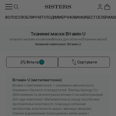
ВОЛОССЯ
ОБЛИЧЧЯ
ТІЛО
ДІМ
МЕРЧ
НОВИНКИ
БЕСТСЕЛЕРИ
АК
Тканинні маски Вітамін U
|
|
|
Інтернет магазин косметики
Маска для обличчя
Тканинні маски
Активний компонент: Вітамін U
Фільтр
Сортувати
1
Вітамін U (метилметіонін)
Вітамін U (метилметіонін) — незамінна амінокислота,
отримана з броколі та водоростей. Фахівці бренду CU
SKIN виявили та запатентували вітамін U як найпотужніший
anti-age компонент. Метилметіонін в складі засобів має
протизапальні властивості, покращує клітинний
метаболізм, еластичність шкіри і зменшує зморшки.
Сприяє відновленню пошкоджених клітин шкіри і