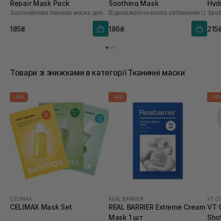
Repair Mask Pack
Soothing Mask
Hyd
Заспокійлива тканева маска для обличчя
Відновлююча маска з вітаміном U
шт
185₴
186₴
215
Товари зі знижками в категорії Тканинні маски
-10%
-15%
-15
CELIMAX
REAL BARRIER
VT C
CELIMAX Mask Set
REAL BARRIER Extreme Cream
VT 
Mask 1 шт
Sho