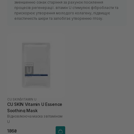
зменшенню ознак старіння за рахунок посилення
процесів регенерації. вітамін U стимулює фібробласти та
прискорює утворення молодого колагену, підвищує
еластичність шкіри та запобігає утворенню птозу.
CU SKIN
|
VITAMIN U
CU SKIN Vitamin U Essence
Soothing Mask
Відновлююча маска з вітаміном
U
186₴