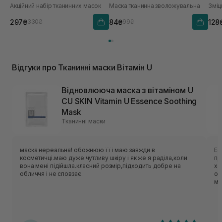
Акційний набір тканинних масок
Маска тканинна зволожувальна
Зміц
297₴
84₴
128
330₴
99₴
Відгуки про Тканинні маски Вітамін U
Відновлююча маска з вітаміном U
CU SKIN Vitamin U Essence Soothing
Mask
Тканинні маски
маска нереальна! обожнюю її і маю завжди в
Ес
косметичці.маю дуже чутливу шкіру і як же я раділа,коли
приємн
вона мені підійшла.класний розмір,підходить добре на
хо
обличчя і не сповзає.
об
ме
нор
ць
лека
по