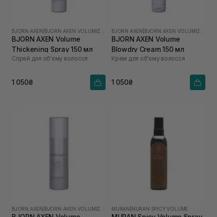
BJORN AXEN
|
BJORN AXEN VOLUMIZING
BJORN AXEN
|
BJORN AXEN VOLUMIZING
BJORN AXEN Volume
BJORN AXEN Volume
Thickening Spray 150 мл
Blowdry Cream 150 мл
Спрей для об'єму волосся
Крем для обʼєму волосся
1 050₴
1 050₴
BJORN AXEN
|
BJORN AXEN VOLUMIZING
MURAN
|
MURAN SPICY VOLUME
BJORN AXEN Volume
MURAN Spicy Volume Spray