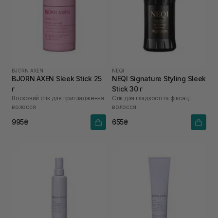
BJORN AXEN
NEQI
BJORN AXEN Sleek Stick 25
NEQI Signature Styling Sleek
г
Stick 30 г
Восковий стік для пригладження
Стік для гладкості та фіксації
волосся
волосся
995₴
655₴