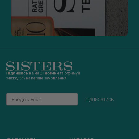
ви досі не вирішили, де купити професійні засоби для
укладання волосся, то без сумнівів звертайтеся в нашу
компанію. Ми лояльні до кожного клієнта, надаємо вигідні
умови співпраці.
Спреї, лаки та пудри
Спреї, лаки та пудри незамінні для фінальної фіксації зачіски.
Такі продукти, як сольовий спрей
BJORN AXEN Salt Water
Spray
, ідеальні для створення об'єму, оскільки миттєво
закріплюють форму пасом.
Ви можете купити стайлінг для волосся такого типу:
фіксуючі;
Підпишись на наші новини
та отримуй
текстурувальні;
знижку 5% на перше замовлення
для прикореневого об'єму.
Залежно від мети їх наносять на сухі або мокрі пасма. Для
Email
кращого результату ви можете придбати додаткові засоби
підписатись
для укладання волосся в інтернет-магазині. Наприклад,
перед пудрою часто використовується термозахисний
спрей. Про ці нюанси знають стилісти.
Особливості вибору б'юті-продуктів
Купувати стайлінг для укладання волосся варто,