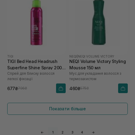
TIGI
NEQI
|
NEQI VOLUME VICTORY
TIGI Bed Head Headrush
NEQI Volume Victory Styling
Superfine Shine Spray 200
Mousse 150 мл
Спрей для блиску волосся
Мус для укладання волосся з
мл
легкої фіксації
термозахистом
677₴
460₴
796₴
575₴
Показати більше
←
1
2
3
4
→