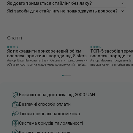
косметику для фіксації чи зміни текстури пасом.
Мус краще вибирати для створення повітряного об'єму та
Як довго тримається стайлінг без лаку?
ущільнення тонких локонів. Гель ідеально підійде для сильної
Якісні стайлінгові засоби для укладання волосся преміум-
Муси і пінки
Які засоби для стайлінгу не пошкоджують волосся?
фіксації коротких стрижок або гладкого ефекту зібраного волосся.
сегмента надійно утримують форму зачіски від 12 до 24 годин.
Локонам не шкодять професійні засоби для укладання волосся з
Вони фіксують форму завдяки сучасним еластичним полімерам,
На ціну засобів для укладання волосся впливають склад,
вітамінами та оліями без технічних спиртів. Така якісна еластична
стійким до вологості повітря.
бренд та інші параметри. Якщо потрібно додати об'єм, то
укладка є повністю безпечною для щоденного використання.
вибирайте мус або пінку. Вони мають легку, практично
невагому консистенцію. Різниця між ними полягає в ступені
Статті
фіксації. Мус вважається більш легким, він застосовується
для стоншених пасом. Для локонів жирного типу засіб для
ВОЛОССЯ
стайлінгу з доданням об'єму стане ідеальним варіантом
ВОЛОССЯ
Як покращити прикореневий об'єм
ТОП-5 засобів терм
завдяки підсушувальному ефекту. Він приховає неприємний
волосся: практичні поради від Sisters
волосся: поради та 
блиск. При цьому косметика не підійде для сухих пасом.
Sisters
Автор: Віка Нагорна [artnav] Отримати прикореневий
Автор: Марʼяна Гродзевич [artnav] Сучасні 
об’єм волосся можна лише через комплексний підхід:
праски, фени та плойки знач
Пінка чудова для довгих і товстих локонів. За допомогою
правильне очищення шкіри голови, грамотну техніку
економлять час для створення
хорошого засобу для стайлінгу ви створите чудову зачіску,
сушіння та використання стайлінгу, який пі...
щоденному використанні цих 
яка протримається протягом дня. Ви можете
використовувати пінку і для стоншених пасом, але в такому
випадку фіксація буде досить сильною. Це потрібно
врахувати, якщо необхідна легкість при створенні образу.
Безкоштовна доставка від 3000 UAH
Купуйте професійні засоби для укладання волосся на
нашому сайті, щоб отримати товар в короткі терміни. Ми
Безпечні способи оплати
доставляємо косметику в усі міста України, користуючись
послугами транспортних компаній. Продукція
Тільки оригінальна косметика
відправляється в Дніпро, Бровари, Чернігів та інші регіони.
За бажанням ви можете самостійно забрати засоби для
Система бонусів та лояльності
укладання волосся в магазинах Львова та Рівного.
Кращі ціни та топ товари