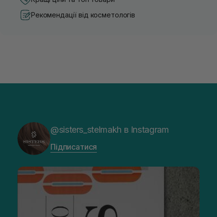
Гелі, воски та пасти
Рекомендації від косметологів
При пошуку професійних засобів для укладання волосся і
для стильного виділення пасом, зверніть увагу на гелі. Вони
надають блиск і ідеальні для коротких стрижок. Щоб купити
стайлінг для волосся у вигляді гелю, визначтеся зі ступенем
фіксації. Вона може бути слабкою, середньою, сильною і
надсильною. Також випускаються гелі, що надають ефект
мокрих пасом. Але потрібно проявити обережність при
використанні стайлінгових засобів для тонких локонів. В
іншому випадку не виключено виникнення ефекту
засмальцьованих пасом.
Що стосується воску — він відноситься до косметики з
сильною фіксацією. Рекомендовано купити засоби для
укладання волосся в Інтернеті, щоб використовувати їх для
@sisters_stelmakh в Instagram
експериментів з зачісками на короткому волоссі. Витрата
досить економічна, а виробниками запропоновані такі
різновиди стайлінгу, як:
Підписатися
Фіксуючі для збереження зовнішнього вигляду.
Випрямляючі для кучерявих локонів.
Блискучі для додання оригінальності.
Не пропустіть можливість професійні засоби для укладання
волосся купити онлайн за прийнятною ціною, не виходячи з
дому. Ми допоможемо у виборі оптимального варіанту,