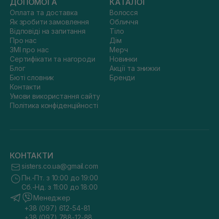
орієнтуючись як на ваш тип пасм, так і на ефект, який ви
ДОПОМОГА
КАТАЛОГ
хочете отримати. Для тонкого волосся ідеально підійдуть
Оплата та доставка
Волосся
невагомі спреї, що додають пишності від самих коренів.
Як зробити замовлення
Обличчя
Якщо ж у вас жорсткі або кучеряві локони, краще вибрати
Відповіді на запитання
Тіло
розгладжувальні креми та олії, які швидко приберуть зайву
пухнастість. Підійде і якісний мус, як
NEUMA Neu Styling
Про нас
Дім
Mousse
, що буде тримати вашу зачіску весь день.
ЗМІ про нас
Мерч
Сертифікати та нагороди
Новинки
Блог
Акції та знижки
"Стайлінгові засоби для волосся —
Бюті словник
Бренди
Контакти
секрет вашої ідеальної зачіски та
Умови використання сайту
впевненості щодня."
Політика конфіденційності
У нашому каталозі зібрано найкращі товари від вітчизняних
та зарубіжних виробників. Найпопулярніші засоби цієї
категорії — доступні європейські, натуральні корейські,
американські та італійські лінійки для професійного догляду.
КОНТАКТИ
Вся продукція є безпечною, не обтяжує локони та
sisters.co.ua@gmail.com
допомагає підтримувати їхній природний блиск і здоров'я.
Пн.-Пт. з 10:00 до 19:00
Сб.-Нд. з 11:00 до 18:00
Переваги професійних засобів для
Менеджер
укладки волосся
+38 (097) 612-54-81
Вибирати б'юті-продукти для щоденного моделювання
+38 (097) 788-12-88