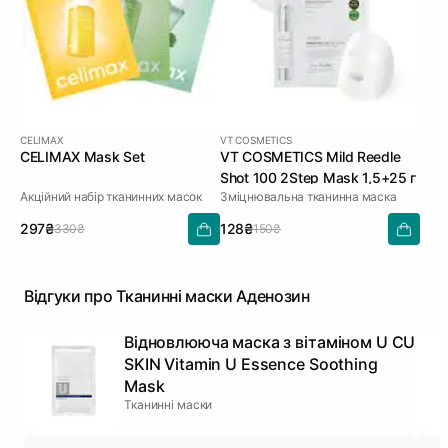
CELIMAX
VT COSMETICS
CELIMAX Mask Set
VT COSMETICS Mild Reedle
Shot 100 2Step Mask 1,5+25 г
Акційний набір тканинних масок
Зміцнювальна тканинна маска
297₴
128₴
330₴
150₴
Відгуки про Тканинні маски Аденозин
Відновлююча маска з вітаміном U CU
SKIN Vitamin U Essence Soothing
Mask
Тканинні маски