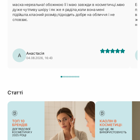
маска нереальна! обожнюю її і маю завжди в косметичці.маю
Ес
дуже чутливу шкіру і як же я раділа,коли вона мені
приємний
підійшла.класний розмір,підходить добре на обличчя і не
вз
сповзає.
жирн
не
відт
ма
максим
(л
Анастасія
А
04.08.2026, 16:43
Статті