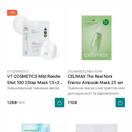
-15%
VT COSMETICS
CELIMAX
|
CELIMAX NONI
VT COSMETICS Mild Reedle
CELIMAX The Real Noni
Shot 100 2Step Mask 1,5+25
Energy Ampoule Mask 25 мл
Зміцнювальна тканинна маска
Тканинна маска з екстрактом ноні
г
для пружності та відновлення
шкіри
128₴
110₴
150₴