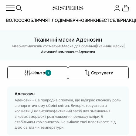
ВОЛОССЯ
ОБЛИЧЧЯ
ТІЛО
ДІМ
МЕРЧ
НОВИНКИ
БЕСТСЕЛЕРИ
АКЦ
Тканинні маски Аденозин
|
|
|
Інтернет магазин косметики
Маска для обличчя
Тканинні маски
Активний компонент: Аденозин
Фільтр
Сортувати
1
Аденозин
Аденозин – це природна сполука, що відіграє ключову роль
в енергетичному обміні клітин. Використовується в
косметиці як високоефективний засіб для зменшення
вікових зморшок і розгладження рельєфу шкіри. Є
стабільним компонентом, не змінює свої властивості під
дією світла чи температури.