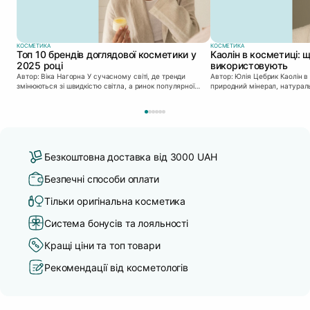
КОСМЕТИКА
КОСМЕТИКА
Топ 10 брендів доглядової косметики у
Каолін в косметиці: щ
2025 році
використовують
Автор: Віка Нагорна У сучасному світі, де тренди
Автор: Юлія Цебрик Каолін в косметології – це
змінюються зі швидкістю світла, а ринок популярної
природний мінерал, натураль
косметики переповнений новими пропозиціями, вибір
безліч переваг для шкіри обл
засобу для себе стає справжнім викликом. 2025 р...
завдяки великій кількості кор
Безкоштовна доставка від 3000 UAH
Безпечні способи оплати
Тільки оригінальна косметика
Система бонусів та лояльності
Кращі ціни та топ товари
Рекомендації від косметологів