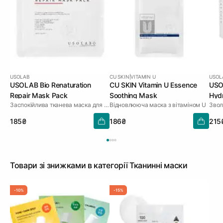
USOLAB
CU SKIN
|
VITAMIN U
USOL
USOLAB Bio Renaturation
CU SKIN Vitamin U Essence
USOL
Repair Mask Pack
Soothing Mask
Hydr
Заспокійлива тканева маска для обличчя
Відновлююча маска з вітаміном U
185₴
186₴
215
Товари зі знижками в категорії Тканинні маски
-10%
-15%