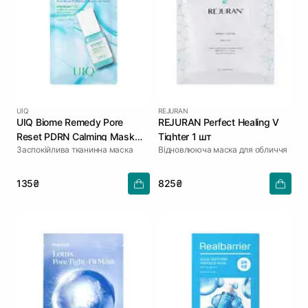
UIQ
REJURAN
UIQ Biome Remedy Pore
REJURAN Perfect Healing V
Reset PDRN Calming Mask
Tighter 1 шт
Заспокійлива тканинна маска
Відновлююча маска для обличчя
Sheet 22 мл
135₴
825₴