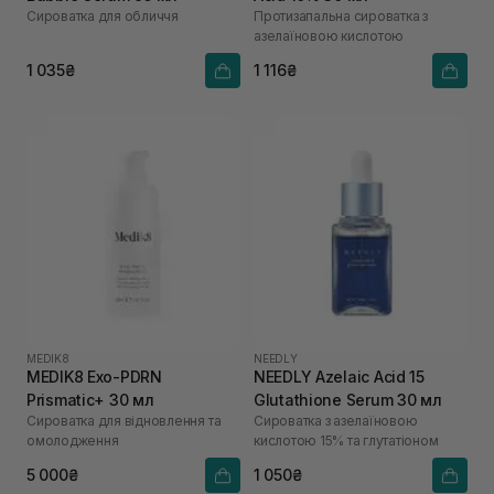
Сироватка для обличчя
Протизапальна сироватка з
азелаїновою кислотою
1 035₴
1 116₴
MEDIK8
NEEDLY
MEDIK8 Exo-PDRN
NEEDLY Azelaic Acid 15
Prismatic+ 30 мл
Glutathione Serum 30 мл
Сироватка для відновлення та
Сироватка з азелаїновою
омолодження
кислотою 15% та глутатіоном
5 000₴
1 050₴