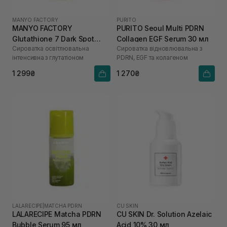
MANYO FACTORY
PURITO
MANYO FACTORY
PURITO Seoul Multi PDRN
Glutathione 7 Dark Spot
Collagen EGF Serum 30 мл
Сироватка освітлювальна
Сироватка відновлювальна з
Serum 30 мл
інтенсивна з глутатіоном
PDRN, EGF та колагеном
1 299₴
1 270₴
LALARECIPE
|
MATCHA PDRN
CU SKIN
LALARECIPE Matcha PDRN
CU SKIN Dr. Solution Azelaic
Bubble Serum 95 мл
Acid 10% 30 мл