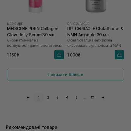
MEDICUBE
DR. CEURACLE
MEDICUBE PDRN Collagen
DR. CEURACLE Glutathione &
Glow Jelly Serum 30 мл
NMN Ampoule 30 мл
Сироватка-желе з
Освітлювальна антивікова
полінуклеотидами та колагеном
сироватка з глутатіоном та NMN
1 150₴
1 090₴
Показати більше
←
1
2
3
4
5
…
10
→
Рекомендовані товари