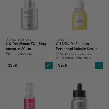
UIQ
|
UIQ REJUBIOME
CU SKIN
UIQ RejuBiome EX Lifting
CU SKIN Dr. Solution
Ampoule 30 мл
Panthenol Spicule Serum 30
Ліфтинг-сироватка
Оновлююча сироватка зі
мл
спікулами, пантенолом та
гіалуроновою кислотою
1 290₴
1 392₴