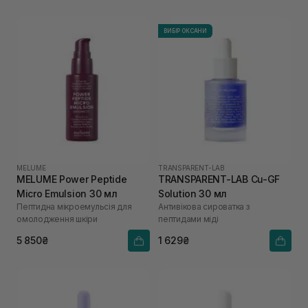
ВИБІР ОКСАНИ
MELUME
TRANSPARENT-LAB
MELUME Power Peptide
TRANSPARENT-LAB Cu-GF
Micro Emulsion 30 мл
Solution 30 мл
Пептидна мікроемульсія для
Антивікова сироватка з
омолодження шкіри
пептидами міді
5 850₴
1 629₴