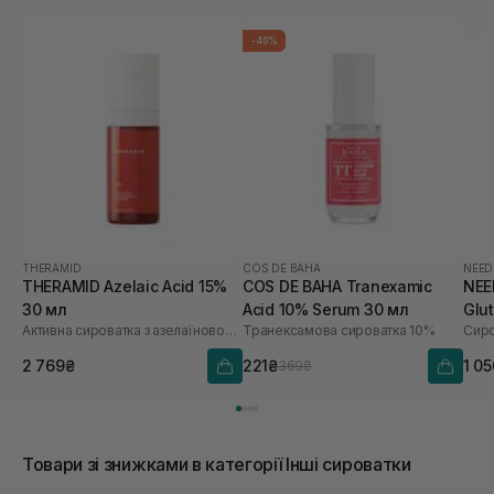
-40%
THERAMID
COS DE BAHA
NEED
THERAMID Azelaic Acid 15%
COS DE BAHA Tranexamic
NEE
30 мл
Acid 10% Serum 30 мл
Glu
Активна сироватка з азелаїновою кислотою
Транексамова сироватка 10%
2 769₴
221₴
1 0
369₴
Товари зі знижками в категорії Інші сироватки