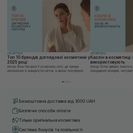
КОСМЕТИКА
КОСМЕТИКА
Топ 10 брендів доглядової косметики у
Каолін в косметиці: 
2025 році
використовують
Автор: Віка Нагорна У сучасному світі, де тренди
Автор: Юлія Цебрик Каолін в косметології – це
змінюються зі швидкістю світла, а ринок популярної
природний мінерал, натураль
косметики переповнений новими пропозиціями, вибір
безліч переваг для шкіри обл
засобу для себе стає справжнім викликом. 2025 р...
завдяки великій кількості ко
Безкоштовна доставка від 3000 UAH
Безпечні способи оплати
Тільки оригінальна косметика
Система бонусів та лояльності