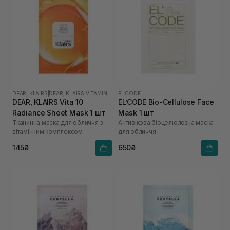
DEAR, KLAIRS
|
DEAR, KLAIRS VITAMIN
EL’CODE
DEAR, KLAIRS Vita 10
EL’CODE Bio-Cellulose Face
Radiance Sheet Mask 1 шт
Mask 1 шт
Тканинна маска для обличчя з
Антивікова біоцелюлозна маска
вітамінним комплексом
для обличчя
145₴
650₴