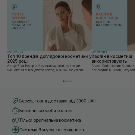
КОСМЕТИКА
КОСМЕТИКА
Топ 10 брендів доглядової косметики у
Каолін в косметиці: 
2025 році
використовують
Автор: Віка Нагорна У сучасному світі, де тренди
Автор: Юлія Цебрик Каолін в косметології – це
змінюються зі швидкістю світла, а ринок популярної
природний мінерал, натураль
косметики переповнений новими пропозиціями, вибір
безліч переваг для шкіри обл
засобу для себе стає справжнім викликом. 2025 р...
завдяки великій кількості ко
Безкоштовна доставка від 3000 UAH
Безпечні способи оплати
Тільки оригінальна косметика
Система бонусів та лояльності