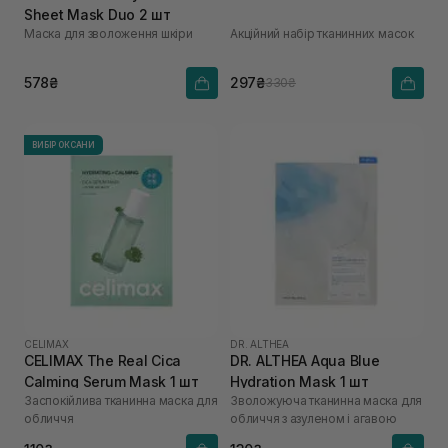
Sheet Mask Duo 2 шт
Маска для зволоження шкіри
Акційний набір тканинних масок
578₴
297₴
330₴
ВИБІР ОКСАНИ
CELIMAX
DR. ALTHEA
CELIMAX The Real Cica
DR. ALTHEA Aqua Blue
Calming Serum Mask 1 шт
Hydration Mask 1 шт
Заспокійлива тканинна маска для
Зволожуюча тканинна маска для
обличчя
обличчя з азуленом і агавою