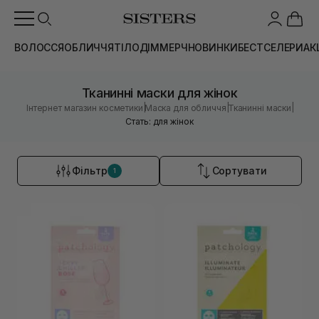
ВОЛОССЯ
ОБЛИЧЧЯ
ТІЛО
ДІМ
МЕРЧ
НОВИНКИ
БЕСТСЕЛЕРИ
АК
Тканинні маски для жінок
|
|
|
Інтернет магазин косметики
Маска для обличчя
Тканинні маски
Стать: для жінок
Фільтр
Сортувати
1