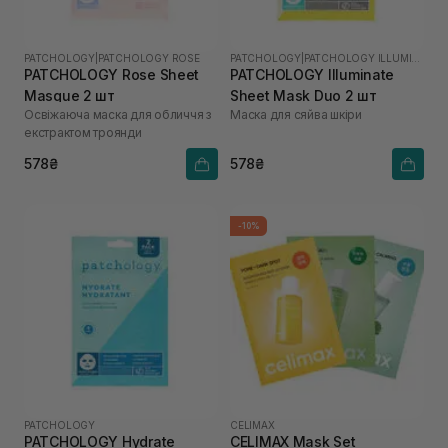
PATCHOLOGY
|
PATCHOLOGY ROSE
PATCHOLOGY
|
PATCHOLOGY ILLUMINATE
PATCHOLOGY Rosе Sheet
PATCHOLOGY Illuminate
Masque 2 шт
Sheet Mask Duo 2 шт
Освіжаюча маска для обличчя з
Маска для сяйва шкіри
екстрактом троянди
578₴
578₴
-10%
PATCHOLOGY
CELIMAX
PATCHOLOGY Hydrate
CELIMAX Mask Set