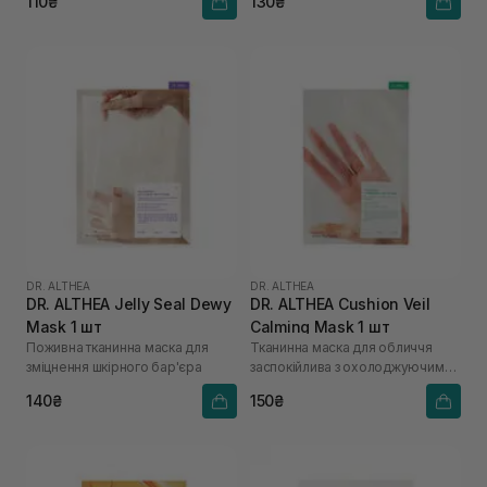
110₴
130₴
DR. ALTHEA
DR. ALTHEA
DR. ALTHEA Jelly Seal Dewy
DR. ALTHEA Cushion Veil
Mask 1 шт
Calming Mask 1 шт
Поживна тканинна маска для
Тканинна маска для обличчя
зміцнення шкірного бар'єра
заспокійлива з охолоджуючим
ефектом
140₴
150₴