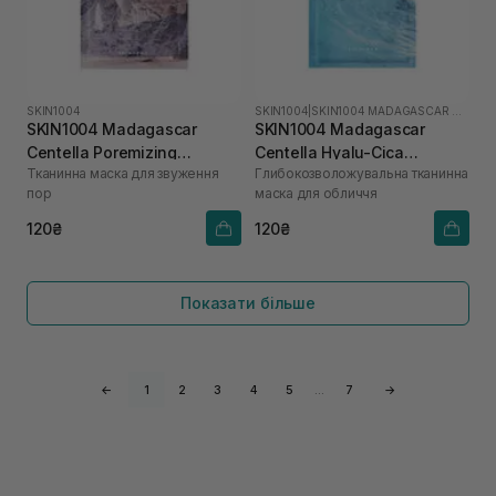
SKIN1004
SKIN1004
|
SKIN1004 MADAGASCAR CENTELLA HYALU-CICA
SKIN1004 Madagascar
SKIN1004 Madagascar
Centella Poremizing
Centella Hyalu-Cica
Тканинна маска для звуження
Глибокозволожувальна тканинна
Clarifying Mask 1 шт
Hydrating Mask 1 шт
пор
маска для обличчя
120₴
120₴
Показати більше
←
1
2
3
4
5
…
7
→