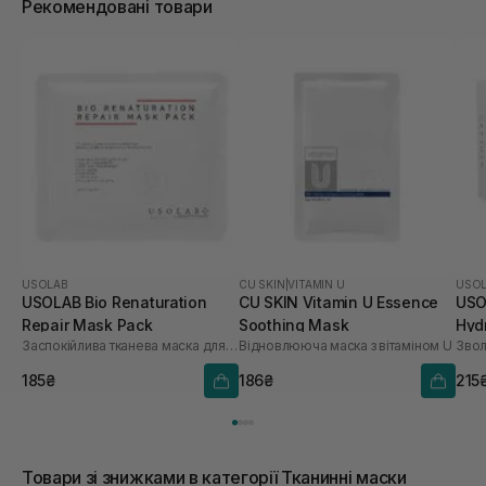
Рекомендовані товари
USOLAB
CU SKIN
|
VITAMIN U
USO
USOLAB Bio Renaturation
CU SKIN Vitamin U Essence
USO
Repair Mask Pack
Soothing Mask
Hyd
Заспокійлива тканева маска для обличчя
Відновлююча маска з вітаміном U
шт
185₴
186₴
215
Товари зі знижками в категорії Тканинні маски