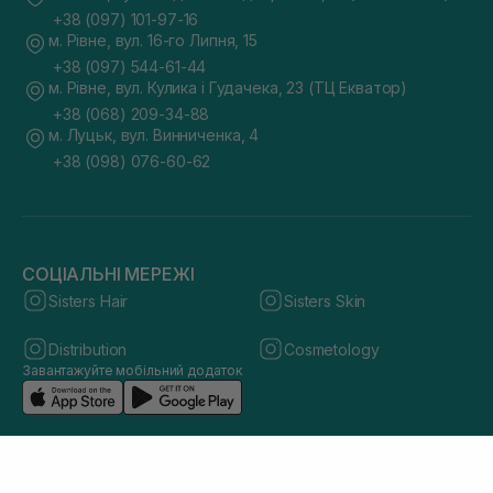
+38 (097) 101-97-16
м. Рівне, вул. 16-го Липня, 15
+38 (097) 544-61-44
м. Рівне, вул. Кулика і Гудачека, 23 (ТЦ Екватор)
+38 (068) 209-34-88
м. Луцьк, вул. Винниченка, 4
+38 (098) 076-60-62
СОЦІАЛЬНІ МЕРЕЖІ
Sisters Hair
Sisters Skin
Distribution
Cosmetology
Завантажуйте мобільний додаток