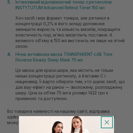
Інтенсивний відновлюючий тонер з ретинолом
INSTYTUTUM Advanced Retinol Toner 150 мл
Хоч засіб і має формат тонера, але ретинол в
концентрації 0,2% в його складі допоможе
зменшити жирність та кількість висипів, покращити
еластичність пор, мʼяко висвітлить постакне. А
великого обʼєму в 150 мл вистачить не лише на літній
сезон.
Нічна антивікова маска TRANSPARENT-LAB Time
Reverse Beauty Sleep Mask 75 мл
Це маска для краси шкіри, яка містить не тільки
низькі концентрації ретинолу, а й вітамін С і
ніацинамід. Її варто обирати тим, хто шукає засіб, що
дає вау-ефект на ранок — зволожену, розгладжену
шкіру. Ціна за обʼєм 75 мл в розмірі 1422 грн є
приємною та доступною.
Всі товари в наявності на нашому сайті, відправка
здійснюється щоденно, а наші консультанти завжди
можуть відповісти на всі додаткові запитання.