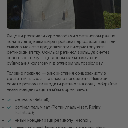
Якщо ви розпочали курс засобами з ретинолом раніше
початку літа, ваша шкіра пройшла період адаптації і ви
сміливо можете продовжувати використовувати
ретиноїди влітку. Оскільки ретинол збільшує синтез
нового колагену — це допоможе мінімізувати
руйнування колагену під впливом ультрафіолету.
Головне правило — використання сонцезахисту в
достатній кількості та вчасне поновлення. Якщо ви
хочете розпочати вводити ретинол на сонці, обирайте
низькі концентрації та мʼякі форми, як-от:
ретіналь (Retinal);
ретінал пальмітат (Ретинілпальмітат, Retinyl
Palmitate);
низькі концентрації ретинолу (Retinol);
інкапсульовані форми ретинолу, бо вони діють