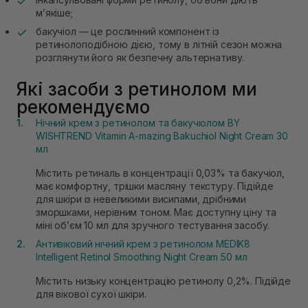
мʼякіше;
бакучіол — це рослинний компонент із
ретинолоподібною дією, тому в літній сезон можна
розглянути його як безпечну альтернативу.
Які засоби з ретинолом ми
рекомендуємо
Нічний крем з ретинолом та бакучіолом BY
WISHTREND Vitamin A-mazing Bakuchiol Night Cream 30
мл
Містить ретиналь в концентрації 0,03% та бакучіол,
має комфортну, трішки масляну текстуру. Підійде
для шкіри із невеликими висипами, дрібними
зморшками, нерівним тоном. Має доступну ціну та
міні обʼєм 10 мл для зручного тестування засобу.
Антивіковий нічний крем з ретинолом MEDIK8
Intelligent Retinol Smoothing Night Cream 50 мл
Містить низьку концентрацію ретинолу 0,2%. Підійде
для вікової сухої шкіри.