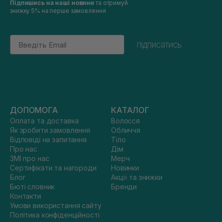
Підпишись на наші новини
та отримуй
знижку 5% на перше замовлення
Email
підписатись
ДОПОМОГА
КАТАЛОГ
Оплата та доставка
Волосся
Як зробити замовлення
Обличчя
Відповіді на запитання
Тіло
Про нас
Дім
ЗМІ про нас
Мерч
Сертифікати та нагороди
Новинки
Блог
Акції та знижки
Бюті словник
Бренди
Контакти
Умови використання сайту
Політика конфіденційності