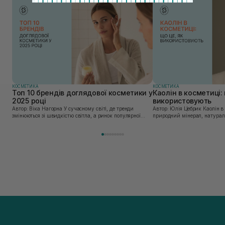
КОСМЕТИКА
КОСМЕТИКА
Топ 10 брендів доглядової косметики у
Каолін в косметиці: 
2025 році
використовують
Автор: Віка Нагорна У сучасному світі, де тренди
Автор: Юлія Цебрик Каолін в косметології – це
змінюються зі швидкістю світла, а ринок популярної
природний мінерал, натураль
косметики переповнений новими пропозиціями, вибір
безліч переваг для шкіри обл
засобу для себе стає справжнім викликом. 2025 р...
завдяки великій кількості ко