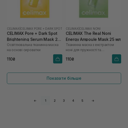
CELIMAX
|
CELIMAX PORE + DARK SPOT
CELIMAX
|
CELIMAX NONI
CELIMAX Pore + Dark Spot
CELIMAX The Real Noni
Brightening Serum Mask 27
Energy Ampoule Mask 25 мл
Освітлювальна тканинна маска
Тканинна маска з екстрактом
мл
на основі сироватки
ноні для пружності та
відновлення шкіри
110₴
110₴
Показати більше
←
1
2
3
4
5
→