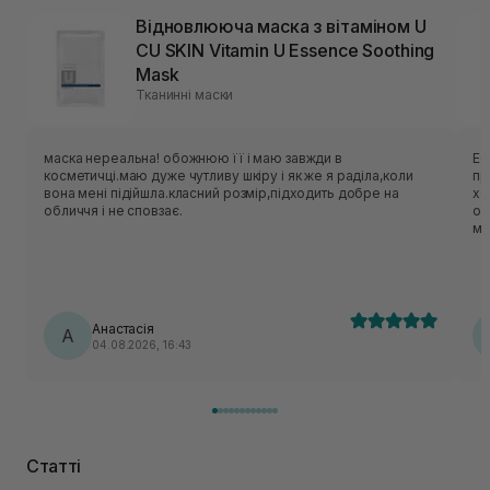
Відновлююча маска з вітаміном U
CU SKIN Vitamin U Essence Soothing
Mask
Тканинні маски
маска нереальна! обожнюю її і маю завжди в
Ес
косметичці.маю дуже чутливу шкіру і як же я раділа,коли
приємн
вона мені підійшла.класний розмір,підходить добре на
хо
обличчя і не сповзає.
об
ме
нор
ць
лека
по
Анастасія
А
04.08.2026, 16:43
Статті