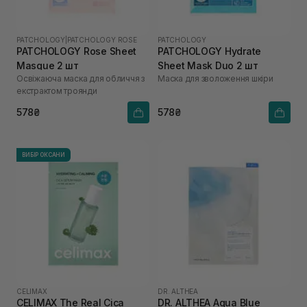
PATCHOLOGY
|
PATCHOLOGY ROSE
PATCHOLOGY
PATCHOLOGY Rosе Sheet
PATCHOLOGY Hydrate
Masque 2 шт
Sheet Mask Duo 2 шт
Освіжаюча маска для обличчя з
Маска для зволоження шкіри
екстрактом троянди
578₴
578₴
ВИБІР ОКСАНИ
CELIMAX
DR. ALTHEA
CELIMAX The Real Cica
DR. ALTHEA Aqua Blue