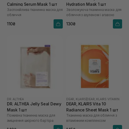
Calming Serum Mask 1 шт
Hydration Mask 1 шт
Заспокійлива тканинна маска для
Зволожуюча тканинна маска для
обличчя
обличчя з азуленом і агавою
110₴
130₴
DR. ALTHEA
DEAR, KLAIRS
|
DEAR, KLAIRS VITAMIN
DR. ALTHEA Jelly Seal Dewy
DEAR, KLAIRS Vita 10
Mask 1 шт
Radiance Sheet Mask 1 шт
Поживна тканинна маска для
Тканинна маска для обличчя з
зміцнення шкірного бар'єра
вітамінним комплексом