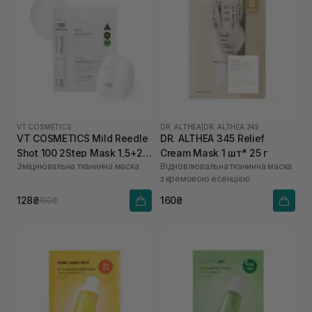
VT COSMETICS
DR. ALTHEA
|
DR. ALTHEA 345
VT COSMETICS Mild Reedle
DR. ALTHEA 345 Relief
Shot 100 2Step Mask 1,5+25
Cream Mask 1 шт* 25 г
Зміцнювальна тканинна маска
Відновлювальна тканинна маска
г
з кремовою есенцією
128₴
160₴
150₴