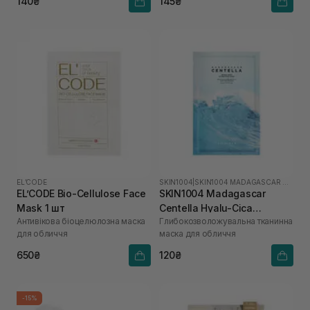
140₴
145₴
EL’CODE
SKIN1004
|
SKIN1004 MADAGASCAR CENTELLA HYALU-CICA
EL’CODE Bio-Cellulose Face
SKIN1004 Madagascar
Mask 1 шт
Centella Hyalu-Cica
Антивікова біоцелюлозна маска
Глибокозволожувальна тканинна
Hydrating Mask 1 шт
для обличчя
маска для обличчя
650₴
120₴
-15%