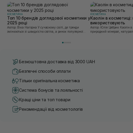
КОСМЕТИКА
КОСМЕТИКА
Топ 10 брендів доглядової косметики у
Каолін в косметиці: 
2025 році
використовують
Автор: Віка Нагорна У сучасному світі, де тренди
Автор: Юлія Цебрик Каолін в косметології – це
змінюються зі швидкістю світла, а ринок популярної
природний мінерал, натураль
косметики переповнений новими пропозиціями, вибір
безліч переваг для шкіри обл
засобу для себе стає справжнім викликом. 2025 р...
завдяки великій кількості ко
Безкоштовна доставка від 3000 UAH
Безпечні способи оплати
Тільки оригінальна косметика
Система бонусів та лояльності
Кращі ціни та топ товари
Рекомендації від косметологів