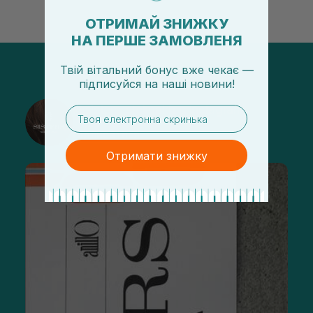
ОТРИМАЙ ЗНИЖКУ
НА ПЕРШЕ ЗАМОВЛЕНЯ
Твій вітальний бонус вже чекає —
підписуйся
на
наші новини!
@sisters_stelmakh в Instagram
email
Підписатися
Отримати знижку