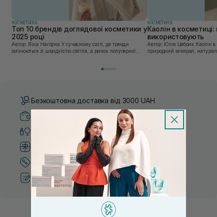
КОСМЕТИКА
КОСМЕТИКА
Топ 10 брендів доглядової косметики у
Каолін в косметиці: 
2025 році
використовують
Автор: Віка Нагорна У сучасному світі, де тренди
Автор: Юлія Цебрик Каолін в косметології – це
змінюються зі швидкістю світла, а ринок популярної
природний мінерал, натураль
косметики переповнений новими пропозиціями, вибір
безліч переваг для шкіри обл
засобу для себе стає справжнім викликом. 2025 р...
завдяки великій кількості ко
Безкоштовна доставка від 3000 UAH
Безпечні способи оплати
Тільки оригінальна косметика
Система бонусів та лояльності
Кращі ціни та топ товари
Рекомендації від косметологів