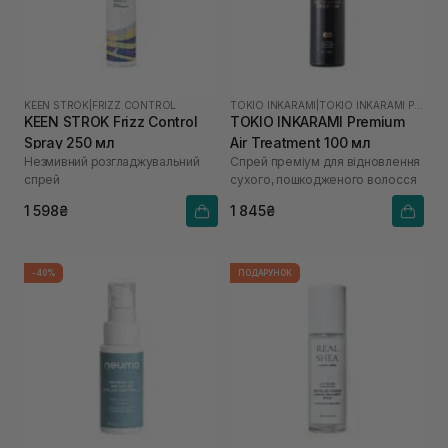
KEEN STROK
|
FRIZZ CONTROL
TOKIO INKARAMI
|
TOKIO INKARAMI PREMIUM
KEEN STROK Frizz Control
TOKIO INKARAMI Premium
Spray 250 мл
Air Treatment 100 мл
Незмивний розгладжувальний
Спрей преміум для відновлення
спрей
сухого, пошкодженого волосся
1 598₴
1 845₴
-40%
ПОДАРУНОК