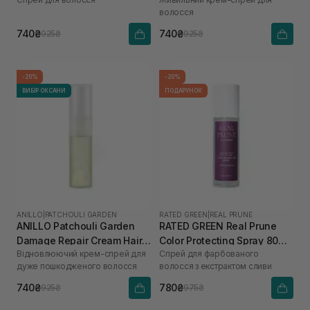
для зволоження та
волосся
розгладження волосся 70
мл
740₴
740₴
925₴
925₴
-20%
-20%
ВИБІР ОКСАНИ
ПОДАРУНОК
ANILLO
|
PATCHOULI GARDEN
RATED GREEN
|
REAL PRUNE
ANILLO Patchouli Garden
RATED GREEN Real Prune
Damage Repair Cream Hair
Color Protecting Spray 80
Відновлюючий крем-спрей для
Спрей для фарбованого
Mist 70 мл
мл
дуже пошкодженого волосся
волосся з екстрактом сливи
740₴
780₴
925₴
975₴