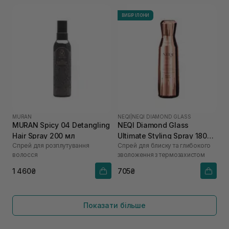
ВИБІР ІЛОНИ
MURAN
NEQI
|
NEQI DIAMOND GLASS
MURAN Spicy 04 Detangling
NEQI Diamond Glass
Hair Spray 200 мл
Ultimate Styling Spray 180
Спрей для розплутування
Спрей для блиску та глибокого
мл
волосся
зволоження з термозахистом
1 460₴
705₴
Показати більше