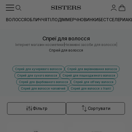
ВОЛОССЯ
ОБЛИЧЧЯ
ТІЛО
ДІМ
МЕРЧ
НОВИНКИ
БЕСТСЕЛЕРИ
АК
Спреї для волосся
|
|
Інтернет магазин косметики
Незмивні засоби для волосся
Спрей для волосся
Спрей для кучерявого волосся
Спрей для вирівнювання волосся
Спрей для сухого волосся
Спрей для пошкодженого волосся
Спрей для фарбованого волосся
Спрей для об'єму волосся
Спрей для волосся чоловічий
Спрей для волосся з Італії
Фільтр
Сортувати