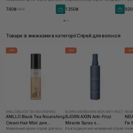
зволоження та
тер
розгладження волосся 70
для
740₴
1 350₴
920
925₴
мл
мл
Товари зі знижками в категорії Спрей для волосся
-20%
-20%
-40
ANILLO
|
BLACK TEA NOURISHING
BJORN AXEN
|
BJORN AXEN ANTI-FRIZZ
NEU
ANILLO Black Tea Nourishing
BJORN AXEN Anti-Frizz
NEU
Cream Hair Mist для
Miracle Spray з
Fix 
Живильний крем-спрей для волосся
Розгладжуючий незмивний спрей
зволоження та
термозахистом до 220°C