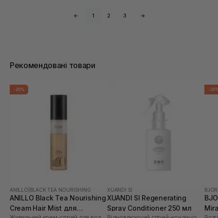
←
1
2
3
→
Рекомендовані товари
-20%
-20
ANILLO
|
BLACK TEA NOURISHING
XUANDI SI
BJOR
ANILLO Black Tea Nourishing
XUANDI SI Regenerating
BJO
Cream Hair Mist для
Spray Conditioner 250 мл
Mira
Живильний крем-спрей для волосся
Відновлюючий спрей-кондиціонер
Розг