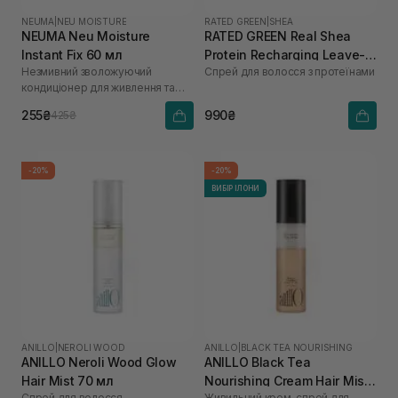
NEUMA
|
NEU MOISTURE
RATED GREEN
|
SHEA
NEUMA Neu Moisture
RATED GREEN Real Shea
Instant Fix 60 мл
Protein Recharging Leave-in
Незмивний зволожуючий
Спрей для волосся з протеїнами
Treatment Spray для
кондиціонер для живлення та
пошкодженого та сухого
розплутування волосся
волосся 80 мл
255₴
990₴
425₴
-20%
-20%
ВИБІР ІЛОНИ
ANILLO
|
NEROLI WOOD
ANILLO
|
BLACK TEA NOURISHING
ANILLO Neroli Wood Glow
ANILLO Black Tea
Hair Mist 70 мл
Nourishing Cream Hair Mist
Спрей для волосся
Живильний крем-спрей для