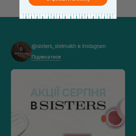
@sisters_stelmakh в Instagram
Підписатися