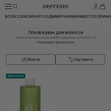
ВОЛОССЯ
ОБЛИЧЧЯ
ТІЛО
ДІМ
МЕРЧ
НОВИНКИ
БЕСТСЕЛЕРИ
АК
Ополіскувач для волосся
|
|
Інтернет магазин косметики
Кондиціонер для волосся
Ополіскувач для волосся
Фільтр
Сортувати
ВИБІР ОКСАНИ