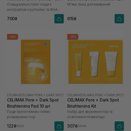
Очищувальні пілінг-пади з
Мʼяка пінка для вмивання
60 шт
150 мл
екстрактом хауттюйнії та BHA
кислотами
700₴
615₴
-20%
-20%
CELIMAX
|
CELIMAX PORE + DARK SPOT
CELIMAX
|
CELIMAX PORE + DARK SPOT
CELIMAX Pore + Dark Spot
CELIMAX Pore + Dark Spot
Brightening Pad 10 шт
Brightening Kit
Пади проти темних плям і
Набір для звуження пор та
розширених пор
освітлення пігментації
122₴
307₴
152₴
384₴