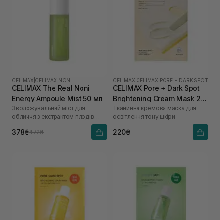
CELIMAX
|
CELIMAX NONI
CELIMAX
|
CELIMAX PORE + DARK SPOT
CELIMAX The Real Noni
CELIMAX Pore + Dark Spot
Energy Ampoule Mist 50 мл
Brightening Cream Mask 20
Зволожувальний міст для
Тканинна кремова маска для
мл
обличчя з екстрактом плодів
освітлення тону шкіри
ноні
378₴
220₴
472₴