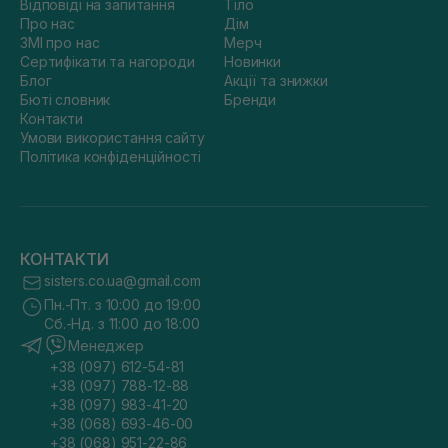
Відповіді на запитання
Тіло
гідрофільні олії, пілінг-пади та бальзами;
Про нас
Дім
проблемна шкіра — засоби з BHA, чайним деревом,
ЗМІ про нас
Мерч
центеллою та хауттюйнією;
Сертифікати та нагороди
Новинки
зволоження епідермісу — креми, есенції та сироватки
Блог
Акції та знижки
з гіалуроновою кислотою, керамідами й пантенолом;
Бюті словник
Бренди
проти тьмяності тону — продукти з ніацинамідом,
Контакти
транексамовою кислотою та антиоксидантами;
Умови використання сайту
anti-age догляд — ретинол, ретиналь, пептиди й засоби
Політика конфіденційності
для поступового оновлення шкіри.
Активні засоби з ретиноїдами або кислотами краще вводити
поступово, спостерігаючи за реакцією шкіри. Сонцезахисні
засоби бренду, зокрема крем
CELIMAX Pore+Dark Spot
Brightening Care Sunscreen
, забезпечують надійний
КОНТАКТИ
щоденний захист шкіри від шкідливого впливу UVA та UVB
променів завдяки комбінації сучасних хімічних фільтрів із
sisters.co.ua@gmail.com
відповідним рівнем SPF.
Пн.-Пт. з 10:00 до 19:00
Сб.-Нд. з 11:00 до 18:00
Менеджер
+38 (097) 612-54-81
+38 (097) 788-12-88
+38 (097) 983-41-20
+38 (068) 693-46-00
+38 (068) 951-22-86