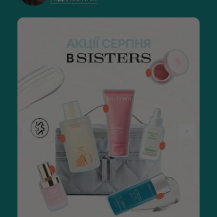
відчуття комфорту. До головних інгредієнтів
косметики належать:
екстракт ноні (джерело понад 150 вітамінів та
мінералів) — заспокоює, живить шкіру та надає
антиоксидантний захист;
екстракт хауттюйнії серцеподібної (Houttuynia Cordata)
— сприяє зменшенню проявів запалення та акне;
бар’єрні кераміди — зміцнюють ліпідний шар і
допомагають шкірі краще утримувати вологу;
гіалуронова кислота — відповідає за зволоження
епідермісу та відчуття гладкості;
пантенол і алантоїн — пом’якшують та підтримують
відновлення бар’єра шкіри;
ретинол і ретиналь — вирівнюють текстуру, працюють
зі зморшками, порами та постакне.
Спікули гідролізованої губки (мікрочастинки голкоподібної
форми біологічного походження) у складі сироватки
CELIMAX The Vita-A Retinol Shot Tightening Serum
механічно стимулюють поверхню шкіри та сприяють
відлущенню ороговілих клітин. Засіб рекомендовано
застосовувати у вечірньому догляді, оскільки ретинол є
фоточутливим інгредієнтом.
Які переваги має Селімакс косметика?