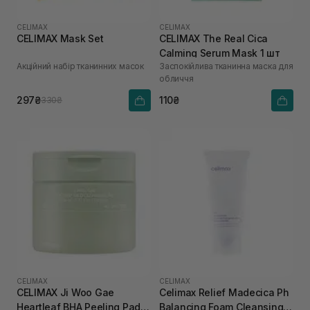
CELIMAX
CELIMAX
CELIMAX Mask Set
CELIMAX The Real Cica
Calming Serum Mask 1 шт
Акційний набір тканинних масок
Заспокійлива тканинна маска для
обличчя
297₴
110₴
330₴
CELIMAX
CELIMAX
CELIMAX Ji Woo Gae
Celimax Relief Madecica Ph
Heartleaf BHA Peeling Pad
Balancing Foam Cleansing