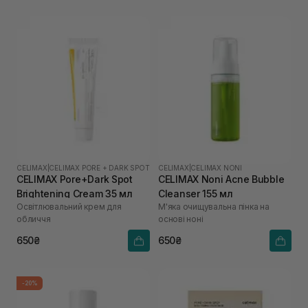
CELIMAX
|
CELIMAX PORE + DARK SPOT
CELIMAX
|
CELIMAX NONI
CELIMAX Pore+Dark Spot
CELIMAX Noni Acne Bubble
Brightening Cream 35 мл
Cleanser 155 мл
Освітлювальний крем для
М'яка очищувальна пінка на
обличчя
основі ноні
650₴
650₴
-20%