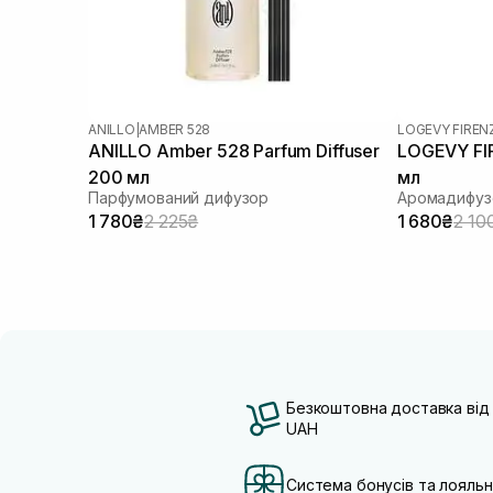
ANILLO
|
AMBER 528
LOGEVY FIREN
ANILLO Amber 528 Parfum Diffuser
LOGEVY FIR
200 мл
мл
Парфумований дифузор
Аромадифуз
1 780₴
2 225₴
1 680₴
2 10
Безкоштовна доставка від
UAH
Система бонусів та лояльн