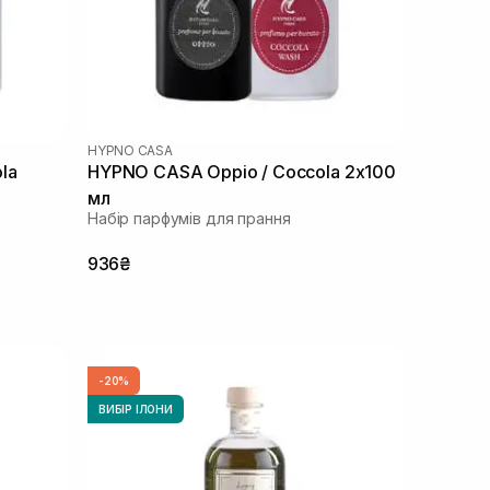
HYPNO CASA
la
HYPNO CASA Oppio / Coccola 2x100
мл
Набір парфумів для прання
936₴
-20%
ВИБІР ІЛОНИ