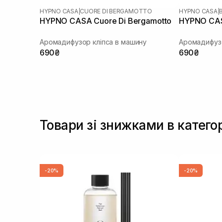
HYPNO CASA
|
CUORE DI BERGAMOTTO
HYPNO CASA
|
HYPNO CASA Cuore Di Bergamotto
HYPNO CAS
Аромадифузор кліпса в машину
Аромадифузо
690₴
690₴
Товари зі знижками в катего
-20%
-20%