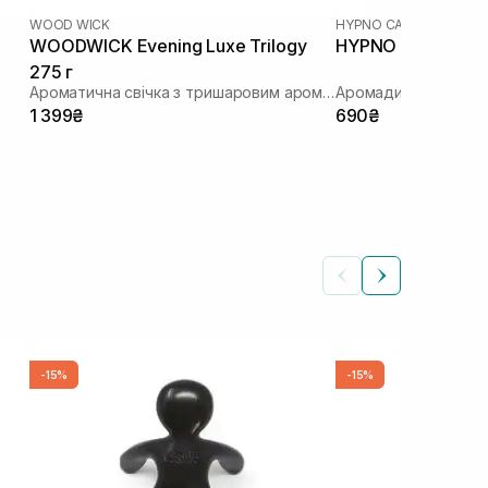
WOOD WICK
HYPNO CASA
|
CUORE D
WOODWICK Evening Luxe Trilogy
HYPNO CASA Cuor
275 г
Ароматична свічка з тришаровим ароматом
Аромадифузор "Сер
1 399₴
690₴
-15%
-15%