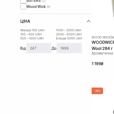
SISTERS
(2)
Wood Wick
(8)
ЦІНА
Менше 100 UAH
1000 – 2000 UAH
100 – 500 UAH
2000 – 5000 UAH
WOOD WICK
|
W
500 – 1000 UAH
Більше 5000 UAH
WOODWICK 
Wool 284 г
Від
До
Ароматична 
1 199₴
-15%