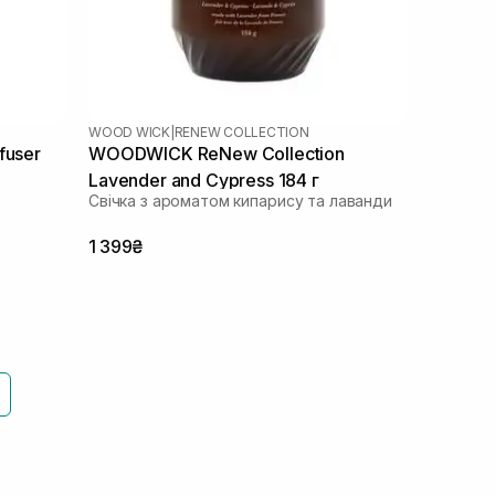
WOOD WICK
|
RENEW COLLECTION
fuser
WOODWICK ReNew Collection
Lavender and Cypress 184 г
Свічка з ароматом кипарису та лаванди
1 399₴