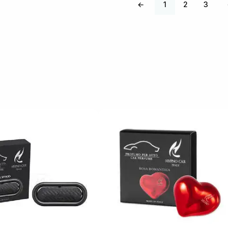
←
1
2
3