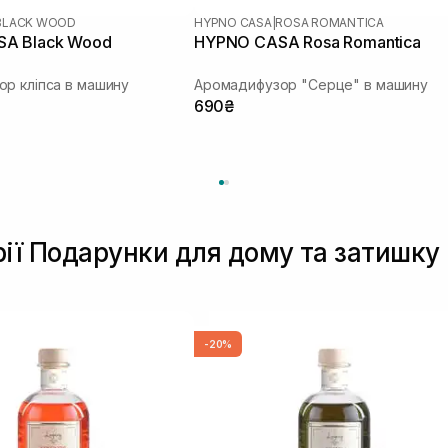
BLACK WOOD
HYPNO CASA
|
ROSA ROMANTICA
A Black Wood
HYPNO CASA Rosa Romantica
р кліпса в машину
Аромадифузор "Серце" в машину
690₴
рії Подарунки для дому та затишку
-20%