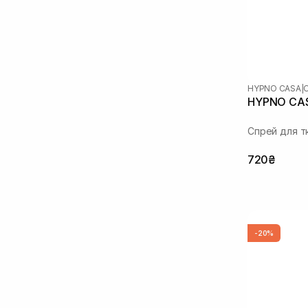
HYPNO CASA
|
HYPNO CAS
Спрей для т
720₴
-20%