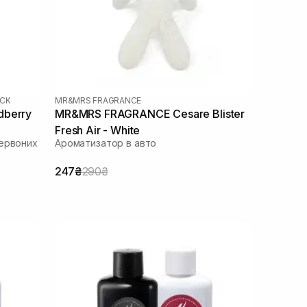
ICK
MR&MRS FRAGRANCE
dberry
MR&MRS FRAGRANCE Cesare Blister
Fresh Air - White
червоних
Ароматизатор в авто
247₴
290₴