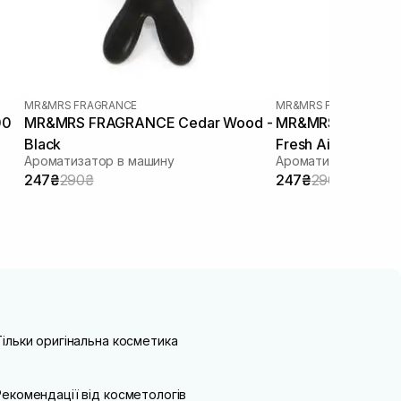
MR&MRS FRAGRANCE
MR&MRS FRAGRANCE
00
MR&MRS FRAGRANCE Cedar Wood -
MR&MRS FRAGRANC
Black
Fresh Air - White
Ароматизатор в машину
Ароматизатор в ав
247₴
290₴
247₴
290₴
Тільки оригінальна косметика
Рекомендації від косметологів