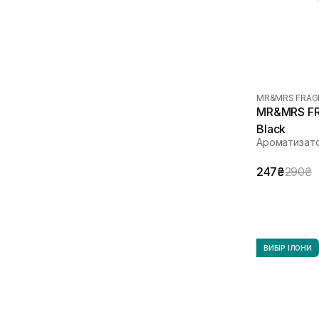
MR&MRS FRAG
MR&MRS FR
Black
Ароматизат
247₴
290₴
ВИБІР ІЛОНИ