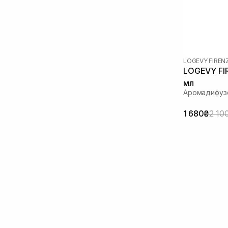
LOGEVY FIREN
LOGEVY FIR
мл
Аромадифуз
1 680₴
2 10