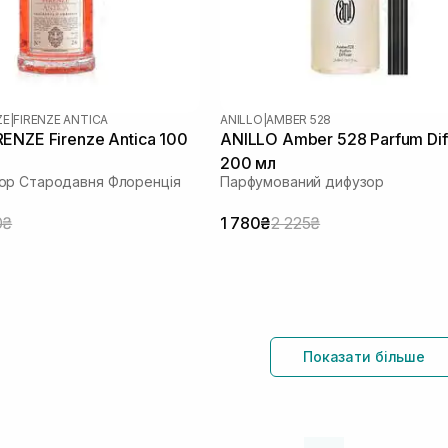
ZE
|
FIRENZE ANTICA
ANILLO
|
AMBER 528
ENZE Firenze Antica 100
ANILLO Amber 528 Parfum Dif
200 мл
ор Стародавня Флоренція
Парфумований дифузор
0₴
1 780₴
2 225₴
Показати більше