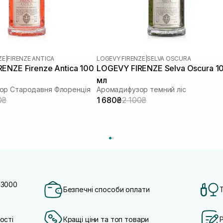
ZE
|
FIRENZE ANTICA
LOGEVY FIRENZE
|
SELVA OSCURA
ENZE Firenze Antica 100
LOGEVY FIRENZE Selva Oscura 1
мл
ор Стародавня Флоренція
Аромадифузор темний ліс
0₴
1 680₴
2 100₴
 3000
Безпечні способи оплати
ості
Кращі ціни та топ товари