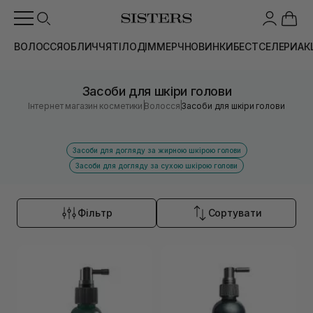
ВОЛОССЯ
ОБЛИЧЧЯ
ТІЛО
ДІМ
МЕРЧ
НОВИНКИ
БЕСТСЕЛЕРИ
АК
Засоби для шкіри голови
|
|
Інтернет магазин косметики
Волосся
Засоби для шкіри голови
Засоби для догляду за жирною шкірою голови
Засоби для догляду за сухою шкірою голови
Фільтр
Сортувати