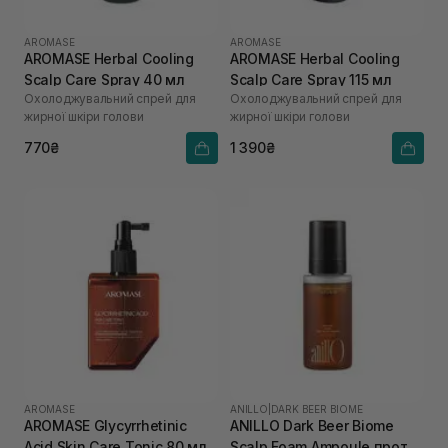
AROMASE
AROMASE
AROMASE Herbal Cooling
AROMASE Herbal Cooling
Scalp Care Spray 40 мл
Scalp Care Spray 115 мл
Охолоджувальний спрей для
Охолоджувальний спрей для
жирної шкіри голови
жирної шкіри голови
770₴
1 390₴
AROMASE
ANILLO
|
DARK BEER BIOME
AROMASE Glycyrrhetinic
ANILLO Dark Beer Biome
Acid Skin Care Tonic 80 мл
Scalp Foam Ampoule проти