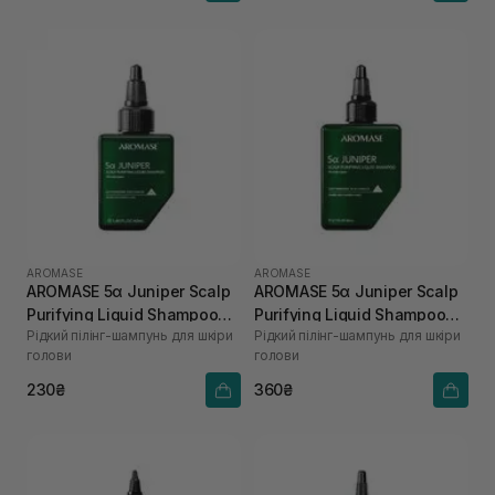
AROMASE
AROMASE
AROMASE 5α Juniper Scalp
AROMASE 5α Juniper Scalp
Purifying Liquid Shampoo
Purifying Liquid Shampoo
Рідкий пілінг-шампунь для шкіри
Рідкий пілінг-шампунь для шкіри
40 мл
80 мл
голови
голови
230₴
360₴