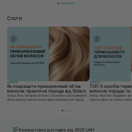
Статті
ВОЛОССЯ
ВОЛОССЯ
Як покращити прикореневий об'єм
ТОП-5 засобів терм
волосся: практичні поради від Sisters
волосся: поради та 
Sisters
Автор: Віка Нагорна [artnav] Отримати прикореневий
Автор: Марʼяна Гродзевич [artnav] Сучасні 
об’єм волосся можна лише через комплексний підхід:
праски, фени та плойки знач
правильне очищення шкіри голови, грамотну техніку
економлять час для створення
сушіння та використання стайлінгу, який пі...
щоденному використанні цих 
Безкоштовна доставка від 3000 UAH