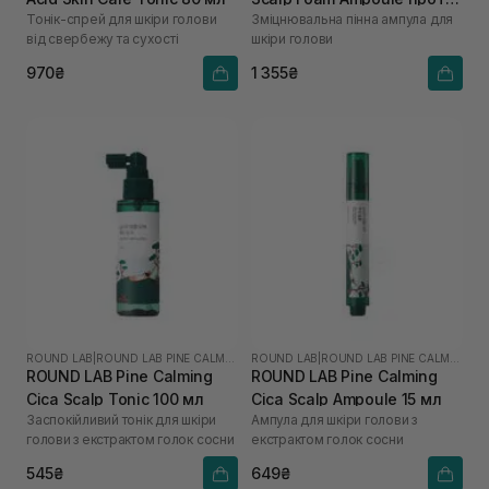
Тонік-спрей для шкіри голови
Зміцнювальна пінна ампула для
випадіння волосся 95 мл
від свербежу та сухості
шкіри голови
970₴
1 355₴
ROUND LAB
|
ROUND LAB PINE CALMING CICA
ROUND LAB
|
ROUND LAB PINE CALMING CICA
ROUND LAB Pine Calming
ROUND LAB Pine Calming
Cica Scalp Tonic 100 мл
Cica Scalp Ampoule 15 мл
Заспокійливий тонік для шкіри
Ампула для шкіри голови з
голови з екстрактом голок сосни
екстрактом голок сосни
545₴
649₴