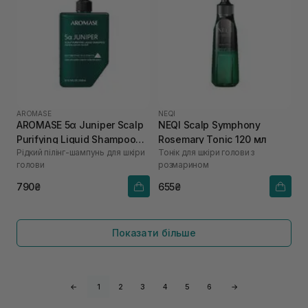
AROMASE
NEQI
AROMASE 5α Juniper Scalp
NEQI Scalp Symphony
Purifying Liquid Shampoo
Rosemary Tonic 120 мл
Рідкий пілінг-шампунь для шкіри
Тонік для шкіри голови з
260 мл
голови
розмарином
790₴
655₴
Показати більше
←
1
2
3
4
5
6
→