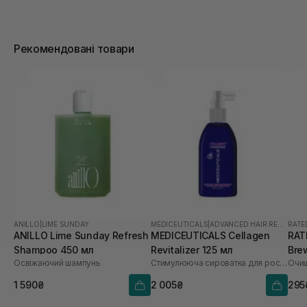
Рекомендовані товари
ANILLO
|
LIME SUNDAY
MEDICEUTICALS
|
ADVANCED HAIR RESTORATION TECHNOLOGY WOMEN
RATE
ANILLO Lime Sunday Refresh
MEDICEUTICALS Cellagen
RAT
Shampoo 450 мл
Revitalizer 125 мл
Bre
Освіжаючий шампунь
Стимулююча сироватка для росту волосся та здоров’я шкіри голови
Sca
1 590₴
2 005₴
295