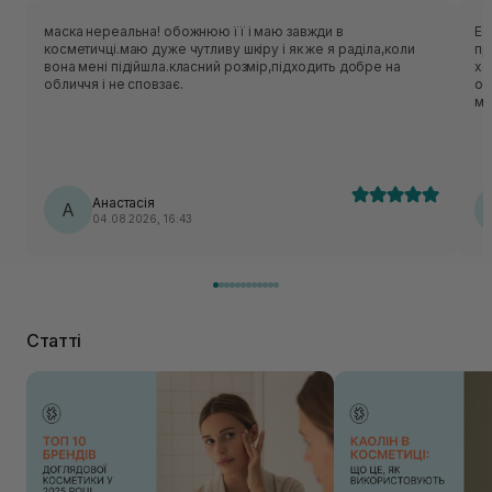
маска нереальна! обожнюю її і маю завжди в
Ес
косметичці.маю дуже чутливу шкіру і як же я раділа,коли
приємн
вона мені підійшла.класний розмір,підходить добре на
хо
обличчя і не сповзає.
об
ме
нор
ць
лека
по
Анастасія
А
04.08.2026, 16:43
Статті