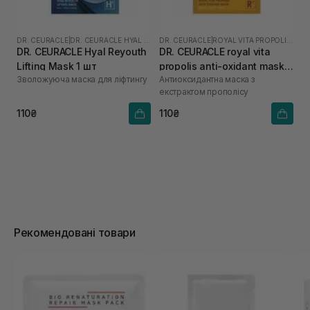
DR. CEURACLE
|
DR. CEURACLE HYAL REYOUTH
DR. CEURACLE
|
ROYAL VITA PROPOLIS 33
DR. CEURACLE Hyal Reyouth
DR. CEURACLE royal vita
Lifting Mask 1 шт
propolis anti-oxidant mask 1
Зволожуюча маска для ліфтингу
Антиоксидантна маска з
шт
екстрактом прополісу
110₴
110₴
Рекомендовані товари