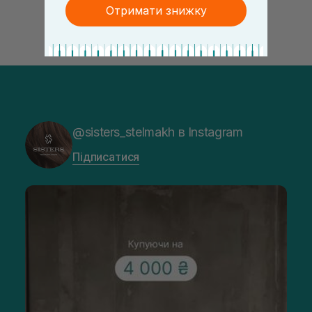
Отримати знижку
@sisters_stelmakh в Instagram
Підписатися