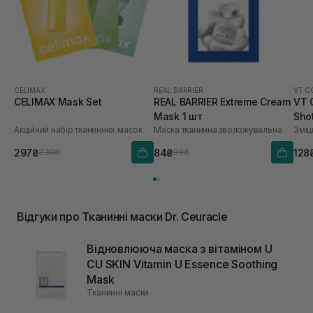
CELIMAX
REAL BARRIER
VT C
CELIMAX Mask Set
REAL BARRIER Extreme Cream
VT 
Mask 1 шт
Sho
Акційний набір тканинних масок
Маска тканинна зволожувальна
Зміц
297₴
84₴
128
330₴
99₴
Відгуки про Тканинні маски Dr. Ceuracle
Відновлююча маска з вітаміном U
CU SKIN Vitamin U Essence Soothing
Mask
Тканинні маски