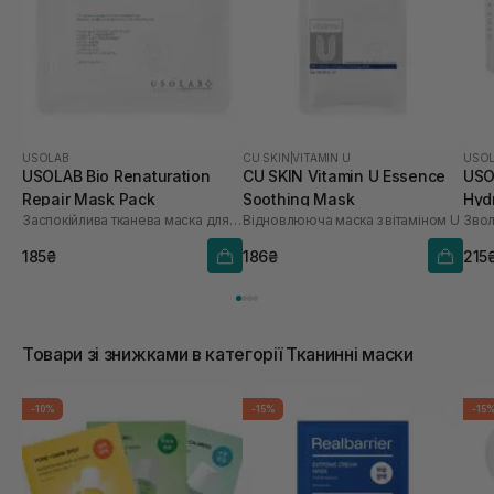
USOLAB
CU SKIN
|
VITAMIN U
USO
USOLAB Bio Renaturation
CU SKIN Vitamin U Essence
USO
Repair Mask Pack
Soothing Mask
Hyd
Заспокійлива тканева маска для обличчя
Відновлююча маска з вітаміном U
шт
185₴
186₴
215
Товари зі знижками в категорії Тканинні маски
-10%
-15%
-15