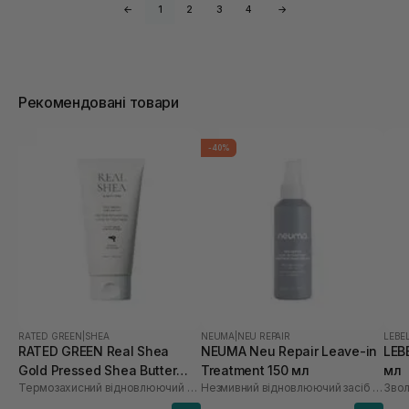
←
1
2
3
4
→
Рекомендовані товари
-40%
RATED GREEN
|
SHEA
NEUMA
|
NEU REPAIR
LEBE
RATED GREEN Real Shea
NEUMA Neu Repair Leave-in
LEB
Gold Pressed Shea Butter
Treatment 150 мл
мл
Термозахисний відновлюючий крем для волосся з маслом ши
Незмивний відновлюючий засіб для волосся
Leave-in Treatment 150 мл