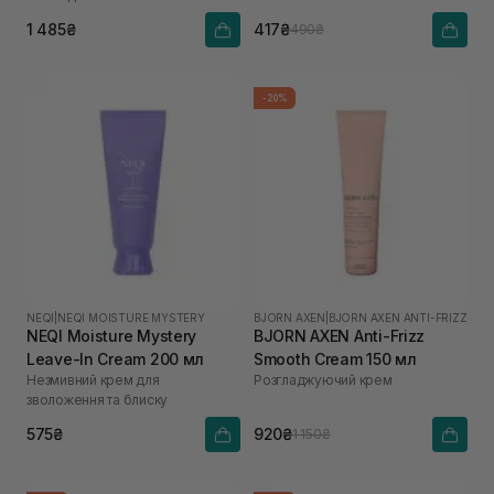
1 485₴
417₴
490₴
-20%
NEQI
|
NEQI MOISTURE MYSTERY
BJORN AXEN
|
BJORN AXEN ANTI-FRIZZ
NEQI Moisture Mystery
BJORN AXEN Anti-Frizz
Leave-In Cream 200 мл
Smooth Cream 150 мл
Незмивний крем для
Розгладжуючий крем
зволоження та блиску
575₴
920₴
1 150₴