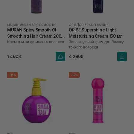
MURAN
|
MURAN SPICY SMOOTH
ORIBE
|
ORIBE SUPERSHINE
MURAN Spicy Smooth 01
ORIBE Supershine Light
Smoothing Hair Cream 200
Moisturizing Cream 150 мл
Крем для випрямлення волосся
Зволожуючий крем для блиску
мл
тонкого волосся
1 460₴
4 290₴
-15%
-15%