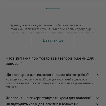
мо
ле
ви
во
ви
ду
Крем для волосся допомагає зробити пасма більш
пр
гладкими, м’якими та слухняними без складних процедур.
зм
Він поєднує властивості доглядового продукту та стайлінгу,
це
захищаючи волосся від сухості, пухнастості й негативного
ко
Детальніше
впливу довкілля. Продукт легко вписується у щоденну
ма
б’юті-рутину та підходить для різних локонів.
ду
ко
Для чого потрібен крем для волосся?
Часті питання про товари з категорії "Креми для
Крем для волосся — це незмивний догляд, який допомагає
волосся"
підтримувати пасма зволоженими, гладкими та захищеними
протягом дня. Засіб закриває лусочки кутикули, щоб
утримати вологу всередині та зменшити негативний вплив
Що таке крем для волосся і навіщо він потрібен?
гарячого та сухого повітря, сонця, вітру.
Крем для волосся - це засіб для догляду, який відновлює
Полегшення розчісування, приборкання пухнастості
пошкоджене волосся, зволожує його і захищає від негативних
волосся, зменшення ламкості, надання гладкості й блиску —
впливів.
так діє продукт. Він не дає відчуття обтяження, простий у
застосуванні, має приємний аромат.
Як правильно використовувати крем для волосся?
Виробники пропонують також продукти зі спеціалізованою
Нанесіть невелику кількість крему на вологе або сухе волосся,
Чи підходить крем для всіх типів волосся?
дією. Для тих, хто часто користується гарячим феном,