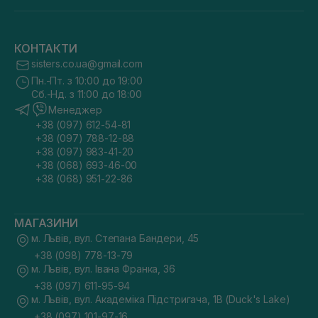
https://sisters.co.ua/ можна на вигідних умовах завдяки
акціям і знижкам. Доставка здійснюється до всіх населених
пунктів України.
КОНТАКТИ
sisters.co.ua@gmail.com
Пн.-Пт. з 10:00 до 19:00
Сб.-Нд. з 11:00 до 18:00
Менеджер
+38 (097) 612-54-81
+38 (097) 788-12-88
+38 (097) 983-41-20
+38 (068) 693-46-00
+38 (068) 951-22-86
МАГАЗИНИ
м. Львів, вул. Степана Бандери, 45
+38 (098) 778-13-79
м. Львів, вул. Івана Франка, 36
+38 (097) 611-95-94
м. Львів, вул. Академіка Підстригача, 1В (Duck's Lake)
+38 (097) 101-97-16