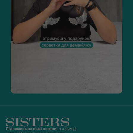
Придбання доглядового засобу — завжди складний процес,
що потребує відповідального підходу. Щоб обрати
професійний крем для волосся, необхідно завжди
враховувати особливості локонів. Так, для сухих і ламких
краще віддати перевагу зволожувальним засобам.
Власницям фарбованих і пошкоджених локонів варто
звернути увагу на лінійку з термо- та УФ-захистом. Також
чудово працюють
незмивні маски для волосся
, які глибоко
живлять і відновлюють структуру, не потребуючи змивання.
Вони зручні у використанні та особливо ефективні для
ослаблених і пересушених локонів.
Також варто купувати крем для волосся, виходячи з
поставлених завдань: який засіб потрібніший — для
стайлінгу, живлення чи відновлення. Якщо залишаються
сумніви, завжди можна скористатися порадою —
консультанти інтернет-магазину Sisters раді допомогти з
вибором доглядової косметики. Також на сайті є детальний
опис із фото, де вказана кількість мл у тюбику, актуальний
прайс (у грн) і наявність товару.
Як наносити крем на волосся?
Щоб незмивний засіб працював максимально ефективно,
достатньо дотримуватися кількох простих правил.
Рекомендуємо діяти за такою послідовністю:
Підпишись на наші новини
та отримуй