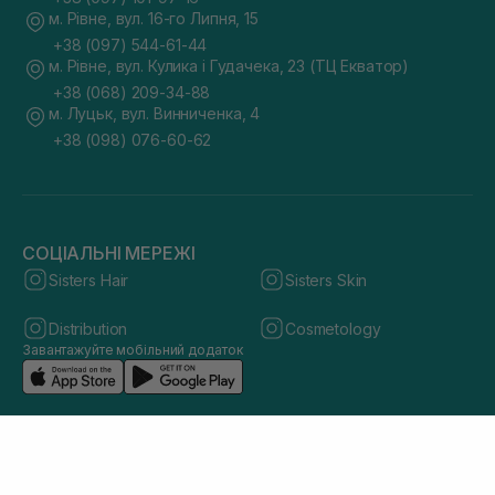
м. Рівне, вул. 16-го Липня, 15
+38 (097) 544-61-44
м. Рівне, вул. Кулика і Гудачека, 23 (ТЦ Екватор)
+38 (068) 209-34-88
м. Луцьк, вул. Винниченка, 4
+38 (098) 076-60-62
СОЦІАЛЬНІ МЕРЕЖІ
Sisters Hair
Sisters Skin
Distribution
Cosmetology
Завантажуйте мобільний додаток
© 2026 sisters.co.ua. Всі права захищено