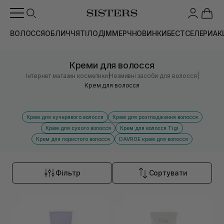
ВОЛОССЯ
ОБЛИЧЧЯ
ТІЛО
ДІМ
МЕРЧ
НОВИНКИ
БЕСТСЕЛЕРИ
АК
Креми для волосся
|
|
Інтернет магазин косметики
Незмивні засоби для волосся
Крем для волосся
Крем для кучерявого волосся
Крем для розгладження волосся
Крем для сухого волосся
Крем для волосся Tigi
Крем для пористого волосся
DAVROE крем для волосся
Фільтр
Сортувати