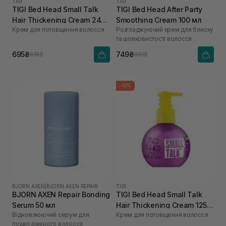
TIGI
TIGI
TIGI Bed Head Small Talk
TIGI Bed Head After Party
Hair Thickening Cream 240
Smoothing Cream 100 мл
Крем для потовщення волосся
Розгладжуючий крем для блиску
мл
та шовковистості волосся
695₴
749₴
818₴
881₴
-15%
BJORN AXEN
|
BJORN AXEN REPAIR
TIGI
BJORN AXEN Repair Bonding
TIGI Bed Head Small Talk
Serum 50 мл
Hair Thickening Cream 125
Відновлюючий серум для
Крем для потовщення волосся
мл
пошкодженого волосся