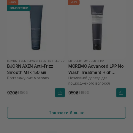
-20%
-20%
ВИБІР ОКСАНИ
BJORN AXEN
|
BJORN AXEN ANTI-FRIZZ
MOREMO
|
MOREMO LPP
BJORN AXEN Anti-Frizz
MOREMO Advanced LPP No
Smooth Milk 150 мл
Wash Treatment High
Розгладжуюче молочко
Незмивний догляд для
Performance Salon
пошкодженого волосся
Technology 150 мл
920₴
959₴
1 150₴
1 199₴
Показати більше