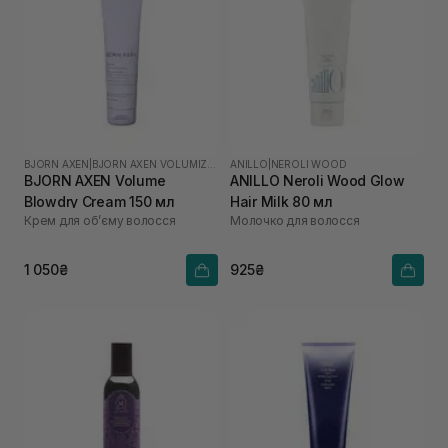
BJORN AXEN
|
BJORN AXEN VOLUMIZING
ANILLO
|
NEROLI WOOD
BJORN AXEN Volume
ANILLO Neroli Wood Glow
Blowdry Cream 150 мл
Hair Milk 80 мл
Крем для обʼєму волосся
Молочко для волосся
1 050₴
925₴