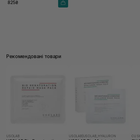
825₴
Рекомендовані товари
USOLAB
USOLAB
|
USOLAB_HYALURON
CU S