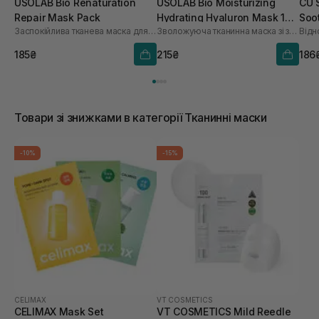
USOLAB Bio Renaturation
USOLAB Bio Moisturizing
CU 
Repair Mask Pack
Hydrating Hyaluron Mask 1
Soo
Заспокійлива тканева маска для обличчя
Зволожуюча тканинна маска зі заспокійливою та антивіковою дією
Відн
шт
185₴
215₴
186
Товари зі знижками в категорії Тканинні маски
-10%
-15%
CELIMAX
VT COSMETICS
CELIMAX Mask Set
VT COSMETICS Mild Reedle