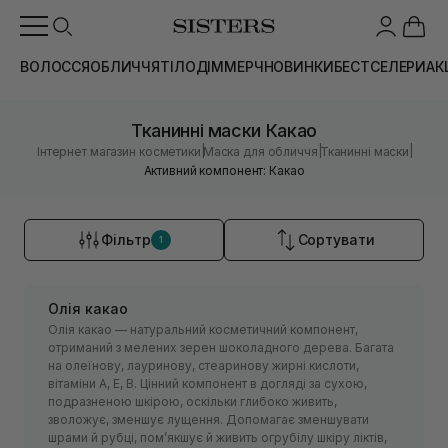
ВОЛОССЯ
ОБЛИЧЧЯ
ТІЛО
ДІМ
МЕРЧ
НОВИНКИ
БЕСТСЕЛЕРИ
АК
Тканинні маски Какао
|
|
|
Інтернет магазин косметики
Маска для обличчя
Тканинні маски
Активний компонент: Какао
Фільтр
Сортувати
1
Олія какао
Олія какао — натуральний косметичний компонент,
отриманий з мелених зерен шоколадного дерева. Багата
на олеїнову, лауринову, стеаринову жирні кислоти,
вітаміни А, Е, В. Цінний компонент в догляді за сухою,
подразненою шкірою, оскільки глибоко живить,
зволожує, зменшує лущення. Допомагає зменшувати
шрами й рубці, пом’якшує й живить огрубілу шкіру ліктів,