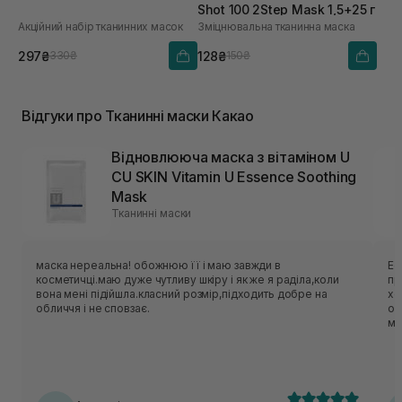
Shot 100 2Step Mask 1,5+25 г
Акційний набір тканинних масок
Зміцнювальна тканинна маска
297₴
128₴
330₴
150₴
Відгуки про Тканинні маски Какао
Відновлююча маска з вітаміном U
CU SKIN Vitamin U Essence Soothing
Mask
Тканинні маски
маска нереальна! обожнюю її і маю завжди в
Ес
косметичці.маю дуже чутливу шкіру і як же я раділа,коли
приємн
вона мені підійшла.класний розмір,підходить добре на
хо
обличчя і не сповзає.
об
ме
нор
ць
лека
по