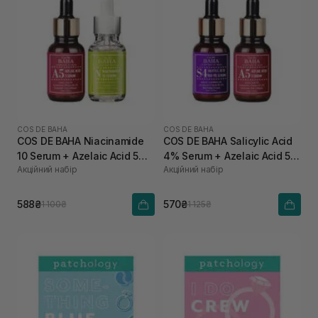
COS DE BAHA
COS DE BAHA
COS DE BAHA Niacinamide
COS DE BAHA Salicylic Acid
10 Serum + Azelaic Acid 5
4% Serum + Azelaic Acid 5
Акційний набір
Акційний набір
Serum
Serum
588₴
570₴
1 100₴
1 125₴