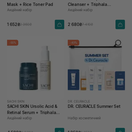
Mask + Rice Toner Pad
Cleanser + Triphala
Акційний набір
Акційний набір
Pigmentation Corrector
1 652₴
2 680₴
2 360₴
7 410₴
-55%
-43%
SACHI SKIN
DR. CEURACLE
SACHI SKIN Ursolic Acid &
DR. CEURACLE Summer Set
Retinal Serum + Triphala
Акційний набір
Набір косметичний
Pigmentation Corrector