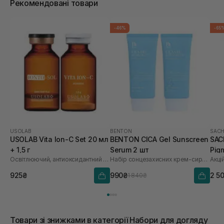
Рекомендовані товари
-46%
-65
USOLAB
BENTON
SACH
USOLAB Vita Ion-C Set 20 мл
BENTON CICA Gel Sunscreen
SAC
+ 1,5 г
Serum 2 шт
Pig
Освітлюючий, антиоксидантний та омолоджуючий набір
Набір сонцезахисних крем-сироваток
Акці
Saf
925₴
990₴
2 5
1 840₴
Товари зі знижками в категорії Набори для догляду