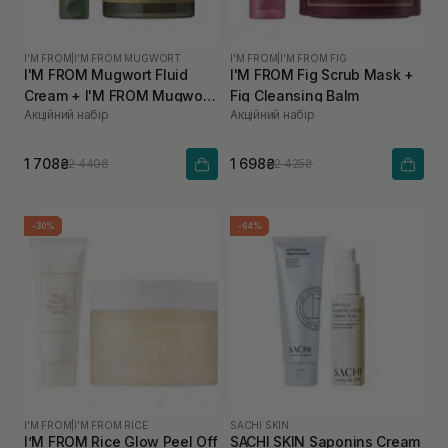
I'M FROM
|
I'M FROM MUGWORT
I'M FROM
|
I'M FROM FIG
I'M FROM Mugwort Fluid
I'M FROM Fig Scrub Mask +
Cream + I'M FROM Mugwort
Fig Cleansing Balm
Акційний набір
Акційний набір
Mask
1 708₴
1 698₴
2 440₴
2 425₴
-30%
-64%
I'M FROM
|
I'M FROM RICE
SACHI SKIN
I’M FROM Rice Glow Peel Off
SACHI SKIN Saponins Cream