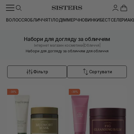
ВОЛОССЯ
ОБЛИЧЧЯ
ТІЛО
ДІМ
МЕРЧ
НОВИНКИ
БЕСТСЕЛЕРИ
АК
Набори для догляду за обличчям
|
|
Інтернет магазин косметики
Обличчя
Набори для догляду за обличчям для обличчя
Фільтр
Сортувати
-30%
-30%