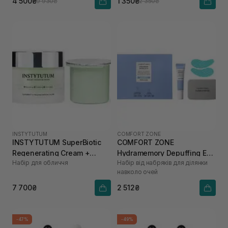
4 500₴
1 350₴
9 930₴
2 350₴
INSTYTUTUM
COMFORT ZONE
INSTYTUTUM SuperBiotic
COMFORT ZONE
Regenerating Cream +
Hydramemory Depuffing Eye
Набір для обличчя
Набір від набряків для ділянки
REFILL POD 50 мл, 50 мл
Kit
навколо очей
7 700₴
2 512₴
-47%
-49%