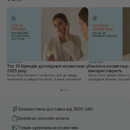
КОСМЕТИКА
КОСМЕТИКА
Топ 10 брендів доглядової косметики у
Каолін в косметиці: 
2025 році
використовують
Автор: Віка Нагорна У сучасному світі, де тренди
Автор: Юлія Цебрик Каолін в косметології – це
змінюються зі швидкістю світла, а ринок популярної
природний мінерал, натураль
косметики переповнений новими пропозиціями, вибір
безліч переваг для шкіри обл
засобу для себе стає справжнім викликом. 2025 р...
завдяки великій кількості ко
Безкоштовна доставка від 3000 UAH
Безпечні способи оплати
Тільки оригінальна косметика