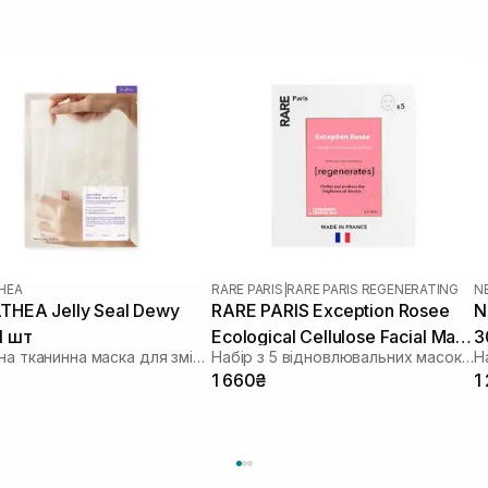
THEA
RARE PARIS
|
RARE PARIS REGENERATING
N
LTHEA Jelly Seal Dewy
RARE PARIS Exception Rosee
N
1 шт
Ecological Cellulose Facial Mask
3
Поживна тканинна маска для зміцнення шкірного бар'єра
Набір з 5 відновлювальних масок для обличчя з керамідами, омега-3 і омега-6
5 шт* 23 мл
1 660₴
1