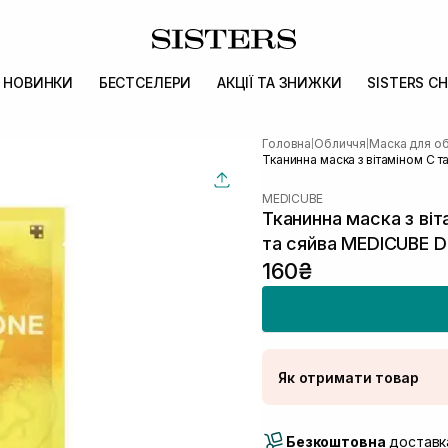
НОВИНКИ
БЕСТСЕЛЕРИ
АКЦІЇ ТА ЗНИЖКИ
SISTERS CH
Головна
Обличчя
Маска для о
|
|
Тканинна маска з вітаміном С т
MEDICUBE
Тканинна маска з віт
та сяйва MEDICUBE De
160₴
Як отримати товар
Доставка Новою По
Безкоштовна
Самовивіз м. Луцьк, 
доставка