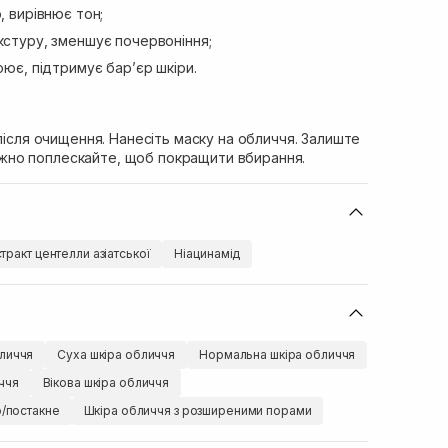
 вирівнює тон;
стуру, зменшує почервоніння;
ює, підтримує бар’єр шкіри.
 після очищення. Нанесіть маску на обличчя. Залиште
. Ніжно поплескайте, щоб покращити вбирання.
тракт центелли азіатської
Ніацинамід
личчя
Суха шкіра обличчя
Нормальна шкіра обличчя
ччя
Вікова шкіра обличчя
ю/постакне
Шкіра обличчя з розширеними порами