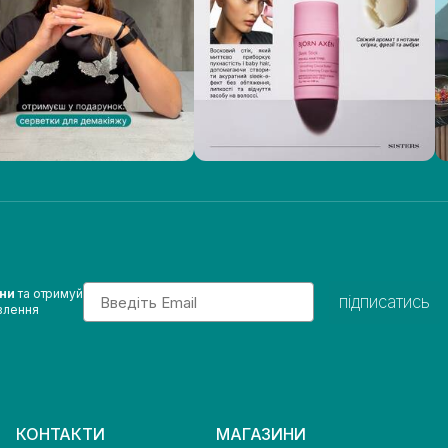
Email
ини
та отримуй
підписатись
влення
КОНТАКТИ
МАГАЗИНИ