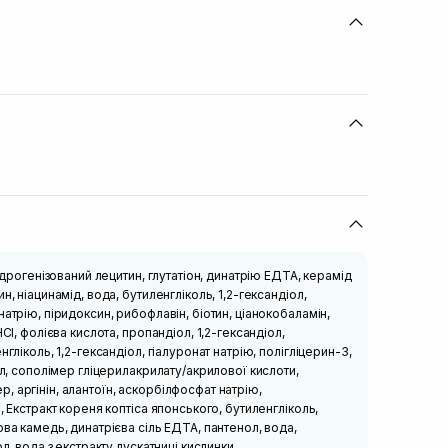
гідрогенізований лецитин, глутатіон, динатрію ЕДТА, керамід
н, ніацинамід, вода, бутиленгліколь, 1,2-гександіол,
атрію, піридоксин, рибофлавін, біотин, ціанокобаламін,
HCl, фолієва кислота, пропандіол, 1,2-гександіол,
нгліколь, 1,2-гександіол, гіалуронат натрію, полігліцерин-3,
ол, сополімер гліцерилакрилату/акрилової кислоти,
 аргінін, алантоїн, аскорбілфосфат натрію,
, Екстракт кореня коптіса японського, бутиленгліколь,
ова камедь, динатрієва сіль ЕДТА, пантенол, вода,
л, вода з екстракту лускатниці кислинки,