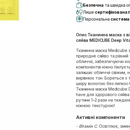
Самовивіз м. Львів, в
Безпечна
та швидка оп
Lake)
Лише
сертифікована 
Самовивіз м. Львів, в
Персональна
система 
Самовивіз м. Львів, 
Самовивіз м. Рівне, ву
Опис Тканинна маска з ві
Самовивіз м. Рівне, в
сяйва MEDICUBE Deep Vita 
Тканинна маска Medicube з
природне сяйво та рівний 
обличчя, забезпечуючи ком
компонентів ніжно піклуєт
залишає обличчя свіжим, ні
вирівнює тон. Бореться з
шкіру вологою без липкост
Тканинна маска Medicube De
have для здорового сяйва 
рутини 1–2 рази на тижден
ніжною текстурою!
Активні компоненти
- Вітамін С.
Освітлює, змен