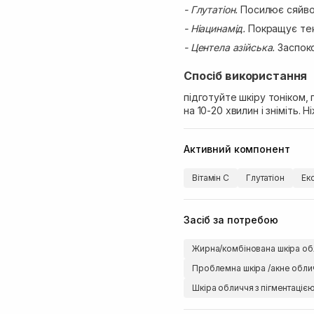
- Глутатіон.
Посилює сяйво,
- Ніацинамід.
Покращує тек
- Центела азійська.
Заспоко
Спосіб використання
підготуйте шкіру тоніком,
на 10-20 хвилин і зніміть
Активний компонент
Вітамін C
Глутатіон
Екс
Засіб за потребою
Жирна/комбінована шкіра об
Проблемна шкіра /акне обли
Шкіра обличчя з пігментаціє