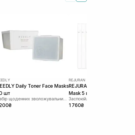
EEDLY
REJURAN
EEDLY Daily Toner Face Masks
REJURAN Recover Soothing
0 шт
Mask 5 шт
Набір щоденних зволожувальних масок
 200₴
1 760₴