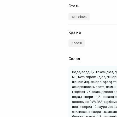
Стать
для жінок
Країна
Корея
Склад
Вода, вода, 1,2-гександіол, 
NP, метилпропандіол, гліцери
ніацинамід, аскорбілфосфат н
аскорбінова кислота, тіамін 
гліцерет-26, вода, дипропіле
вода, гліцерин, 1,2-гександі
сополімер PVM/MA, карбомер,
полігліцерил-10 лаурат, вода
етилгексилгліцерин, ксантан
бутиленгліколь, 1,2-гександіо