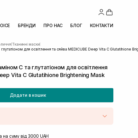
OICE
БРЕНДИ
ПРО НАС
БЛОГ
КОНТАКТИ
бличчя
Тканинні маски
|
|
а глутатіоном для освітлення та сяйва MEDICUBE Deep Vita C Glutatihione Br
аміном С та глутатіоном для освітлення
ep Vita C Glutatihione Brightening Mask
Додати в кошик
штою
В наявності
вул. Винниченка 4
 на суму від 3000 UAH
Немає в наявності!