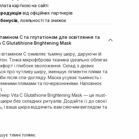
ул. Академіка Підстригача, 1В (Duck’s
лата карткою на сайті
В наявності
продукція
від офіційних партнерів
ул. Івана Франка 36
Немає в наявності!
бонусів
, лояльності та знижок
вул. Степана Бандери 45
В наявності
л. 16-го Липня, 15
В наявності
таміном С та глутатіоном для освітлення та
ул. Кулика і Гудачека 23 (ТЦ Екватор)
В наявності
C Glutatihione Brightening Mask
 вітаміном С оживляє тьмяну шкіру, даруючи їй
тон. Тонка мікрофіброва тканина ідеально облягає
форт і глибоке зволоження. Склад з дієвих
ься про чутливу шкіру, зменшує пігментні плями та
би після спа-догляду. Маска усуває тьмяність і
 темними плямами та почервоніннями. Наповнює
і.
ep Vita C Glutathione Brightening Mask — це must-
шкіри без складних ритуалів. Додайте її до своєї
ь, і ваша шкіра віддячить вам сяючим виглядом та
шує темні плями;