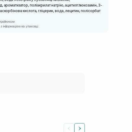
, ароматизатор, поліакрилат натрію, ацетилглюкозамін, 3-
аскорбінова кислота, гліцерин, вода, лецитин, полісорбат
иробником.
з інформацією на упаковці.