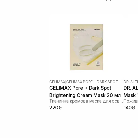
CELIMAX
|
CELIMAX PORE + DARK SPOT
DR. AL
CELIMAX Pore + Dark Spot
DR. A
Brightening Cream Mask 20 мл
Mask 
Тканинна кремова маска для освітлення тону шкіри
220₴
140₴