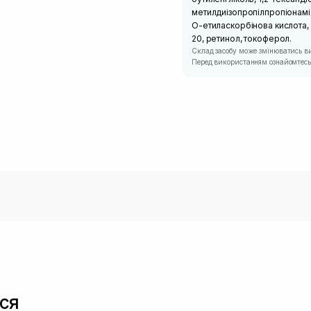
метилдиізопропілпропіонамід
O-етиласкорбінова кислота, 
20, ретинол, токоферол.
Склад засобу може змінюватись в
Перед використанням ознайомтесь 
ся