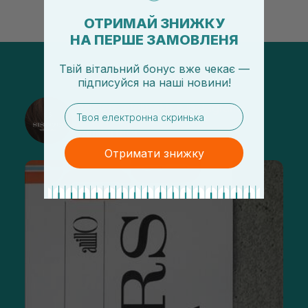
ОТРИМАЙ ЗНИЖКУ
НА ПЕРШЕ ЗАМОВЛЕНЯ
Твій вітальний бонус вже чекає —
підписуйся
на
наші новини!
@sisters_stelmakh в Instagram
email
Підписатися
Отримати знижку