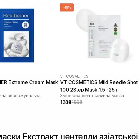
-15%
VT COSMETICS
IER Extreme Cream Mask
VT COSMETICS Mild Reedle Shot
100 2Step Mask 1,5+25 г
нна зволожувальна
Зміцнювальна тканинна маска
128₴
150₴
маски Екстракт центелли азіатської