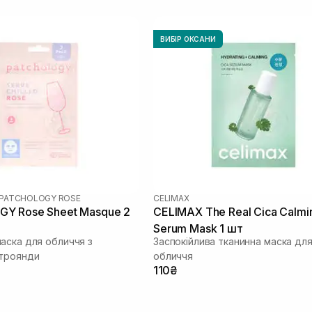
ВИБІР ОКСАНИ
PATCHOLOGY ROSE
CELIMAX
Y Rosе Sheet Masque 2
CELIMAX The Real Cica Calmi
Serum Mask 1 шт
аска для обличчя з
Заспокійлива тканинна маска дл
 троянди
обличчя
110₴