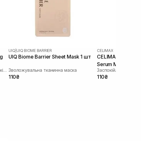
UIQ
|
UIQ BIOME BARRIER
CELIMAX
ng
UIQ Biome Barrier Sheet Mask 1 шт
CELIMAX The Real
Serum Mask 1 шт
Зволожуюча тканинна маска зі заспокійливою та антивіковою дією
Зволожувальна тканинна маска
110₴
110₴