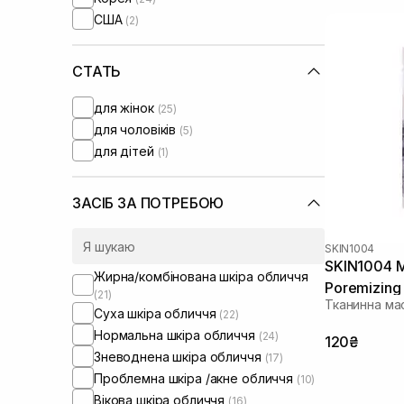
США
(2)
СТАТЬ
для жінок
(25)
для чоловіків
(5)
для дітей
(1)
ЗАСІБ ЗА ПОТРЕБОЮ
SKIN1004
SKIN1004 M
Жирна/комбінована шкіра обличчя
Poremizing 
(21)
Тканинна ма
Суха шкіра обличчя
(22)
Нормальна шкіра обличчя
(24)
120₴
Зневоднена шкіра обличчя
(17)
Проблемна шкіра /акне обличчя
(10)
Вікова шкіра обличчя
(16)