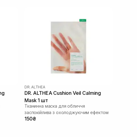
DR. ALTHEA
ng
DR. ALTHEA Cushion Veil Calming
Mask 1 шт
я
Тканинна маска для обличчя
заспокійлива з охолоджуючим ефектом
150₴