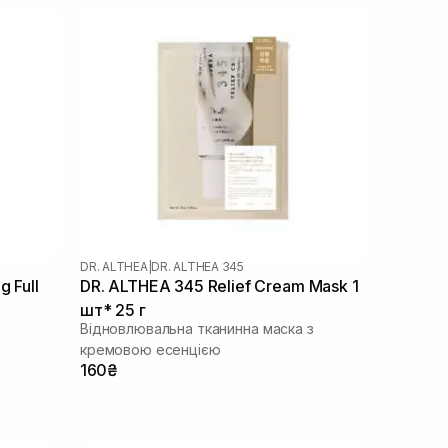
DR. ALTHEA
|
DR. ALTHEA 345
 Full
DR. ALTHEA 345 Relief Cream Mask 1
шт* 25 г
Відновлювальна тканинна маска з
кремовою есенцією
160₴