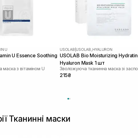
IN U
USOLAB
|
USOLAB_HYALURON
tamin U Essence Soothing
USOLAB Bio Moisturizing Hydrati
Hyaluron Mask 1 шт
 маска з вітаміном U
215₴
рії Тканинні маски