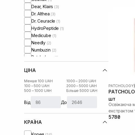
Dear, Klairs
(3)
Dr. Althea
(3)
Dr. Ceuracle
(1)
HydroPeptide
(1)
Medicube
(1)
Needly
(2)
Numbuzin
(2)
Patchology
(1)
Rejuran
(1)
ЦІНА
Round Lab
(1)
Skin1004
(4)
Менше 100 UAH
1000 – 2000 UAH
UIQ
PATCHOLOGY
|
100 – 500 UAH
2000 – 5000 UAH
(1)
500 – 1000 UAH
Більше 5000 UAH
PATCHOLOG
Usolab
(1)
шт
VT Cosmetics
(1)
Від
До
Освіжаюча м
екстрактом
578₴
КРАЇНА
Корея
(24)