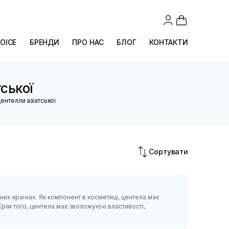
OICE
БРЕНДИ
ПРО НАС
БЛОГ
КОНТАКТИ
ської
ентелли азіатської
Сортувати
чних країнах. Як компонент в косметиці, центела має
Крім того, центела має зволожуючі властивості,