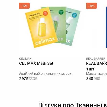
-10%
-15%
CELIMAX
REAL BARRIER
CELIMAX Mask Set
REAL BARR
1 шт
Акційний набір тканинних масок
Маска ткани
297₴
330₴
84₴
99₴
Відгуки про Тканинні 