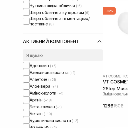
Чутлива шкіра обличчя
(15)
-15%
Шкіра обличчя з куперозом
(6)
Шкіра обличчя з пігментацією/
постакне
(8)
Шкіра обличчя з розширеними
порами
(7)
Шкіра обличчя з порушеним
АКТИВНИЙ КОМПОНЕНТ
барʼєром
(7)
Шкіра обличчя з порушеним
мікробіомом
(5)
Аденозин
(+6)
Азелаїнова кислота
(+1)
VT COSMETIC
Алантоїн
(+21)
VT COSMETI
Алое вера
(+4)
2Step Mask
Амінокислоти
(+1)
Зміцнювальн
Аргінін
(+18)
128₴
150₴
Бета-глюкан
(+1)
Бетаїн
(+10)
Бурштинова кислота
(+2)
Вітамін B5
(+2)