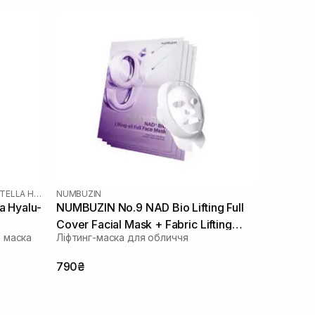
SKIN1004 MADAGASCAR CENTELLA HYALU-CICA
NUMBUZIN
a Hyalu-
NUMBUZIN No.9 NAD Bio Lifting Full
Cover Facial Mask + Fabric Lifting
 маска
Ліфтинг-маска для обличчя
Band 4 шт
790₴