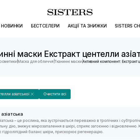
НОВИНКИ
БЕСТСЕЛЕРИ
АКЦІЇ ТА ЗНИЖКИ
SISTERS CH
инні маски Екстракт центелли азіат
|
|
|
косметики
Маска для обличчя
Тканинні маски
Активний компонент: Екстракт ц
телли азіатської
Очистити всі
 азіатська
іатська – це рослина, яка зустрічається переважно в тропічних і субтропі
ьну дію, знижує мікрозапалення в шкірі, сприяє загоєнню і відновленню. 
є гідроліпідний баланс шкіри, прискорює регенерацію.