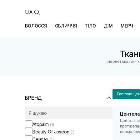
UA
ВОЛОССЯ
ОБЛИЧЧЯ
ТІЛО
ДІМ
МЕРЧ
Ткан
Інтернет магазин 
Екстракт цен
БРЕНД
Центела
Центела аз
Atopalm
(1)
протизапал
Beauty Of Joseon
нормалізу
(1)
Celimax
(1)