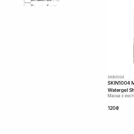
Вітамін Е
(+5)
Вітамін C
(+4)
Вітамін U
(+1)
Галактомісіс
(+1)
Гамамеліс
(+5)
Гвайазулен
(+2)
Гіалуронова кислота
(+43)
Гідролізований колаген
(+1)
Гліцерин
(+10)
Глюконолактон
(+2)
SKIN1004
Глутатіон
(+3)
SKIN1004 M
Екстракт інжиру
(+1)
Watergel S
Екстракт календули
(+1)
Маска з екс
Екстракт камелії
(+1)
Екстракт кори білої верби
(+2)
120₴
Екстракт лотоса
(+2)
Екстракт м’яти
(+1)
Екстракт обліпихи
(+2)