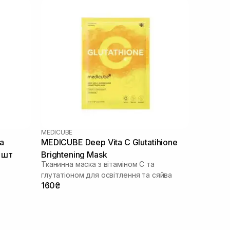
MEDICUBE
a
MEDICUBE Deep Vita C Glutatihione
1 шт
Brightening Mask
Тканинна маска з вітаміном С та
глутатіоном для освітлення та сяйва
160₴