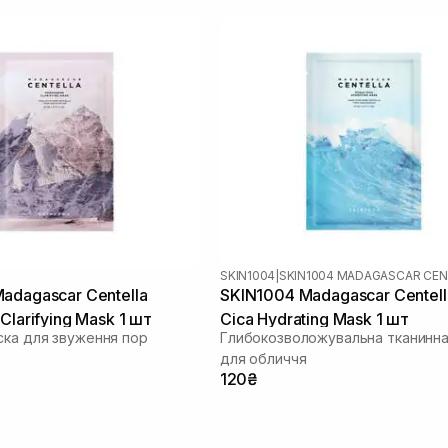
SKIN1004
|
adagascar Centella
SKIN1004 Madagascar Centell
Clarifying Mask 1 шт
Cica Hydrating Mask 1 шт
ска для звуження пор
Глибокозволожувальна тканинна
для обличчя
120₴