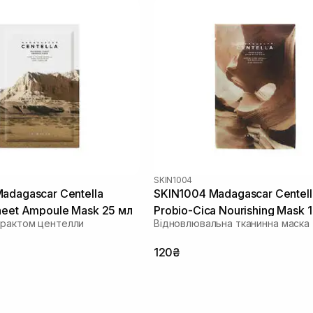
SKIN1004
adagascar Centella
SKIN1004 Madagascar Centell
heet Ampoule Mask 25 мл
Probio-Cica Nourishing Mask 
трактом центелли
Відновлювальна тканинна маска
120₴