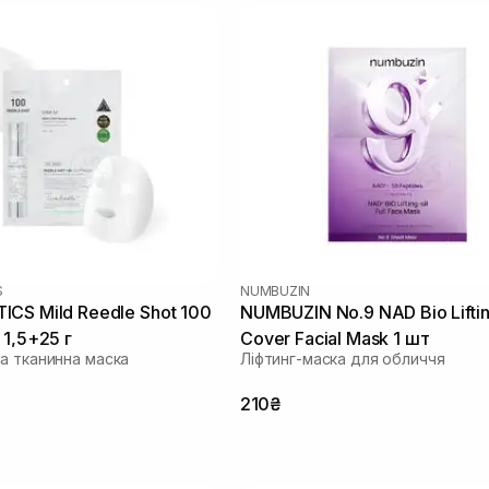
S
NUMBUZIN
CS Mild Reedle Shot 100
NUMBUZIN No.9 NAD Bio Lifting
 1,5+25 г
Cover Facial Mask 1 шт
а тканинна маска
Ліфтинг-маска для обличчя
210₴