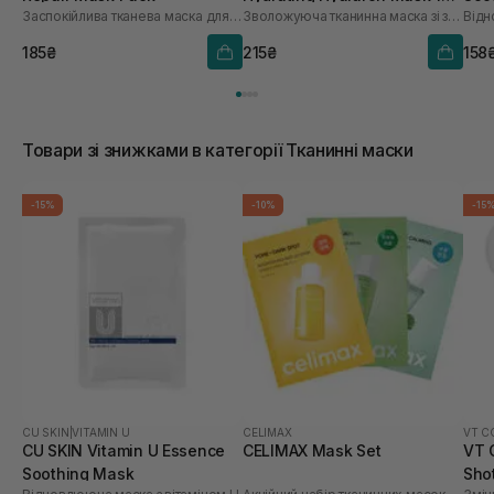
Заспокійлива тканева маска для обличчя
Зволожуюча тканинна маска зі заспокійливою та антивіковою дією
Відн
шт
185₴
215₴
158
Товари зі знижками в категорії Тканинні маски
-15%
-10%
-15
CU SKIN
|
VITAMIN U
CELIMAX
VT C
CU SKIN Vitamin U Essence
CELIMAX Mask Set
VT 
Soothing Mask
Sho