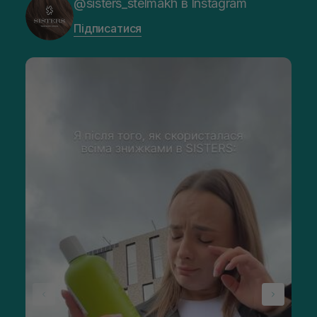
@sisters_stelmakh в Instagram
Підписатися