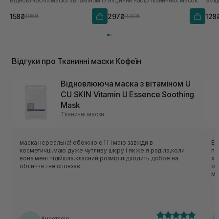
Відновлююча маска з вітаміном U
Акційний набір тканинних масок
Зміц
158₴
297₴
128
186₴
330₴
Відгуки про Тканинні маски Кофеїн
Відновлююча маска з вітаміном U
CU SKIN Vitamin U Essence Soothing
Mask
Тканинні маски
маска нереальна! обожнюю її і маю завжди в
Ес
косметичці.маю дуже чутливу шкіру і як же я раділа,коли
приємн
вона мені підійшла.класний розмір,підходить добре на
хо
обличчя і не сповзає.
об
ме
нор
ць
лека
по
Анастасія