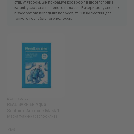
стимулятором. Він покращує кровообіг в шкірі голови і
каталізує зростання нового волосся. Використовується як
в засобах від випадіння волосся, так і в косметиці для
тонкого і ослабленого волосся.
REAL BARRIER
REAL BARRIER Aqua
Soothing Ampoule Mask 1
Маска тканинна заспокійлива
шт
79₴