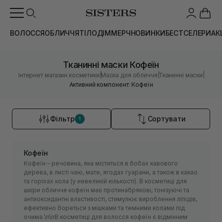
ВОЛОССЯ
ОБЛИЧЧЯ
ТІЛО
ДІМ
МЕРЧ
НОВИНКИ
БЕСТСЕЛЕРИ
АК
Тканинні маски Кофеїн
|
|
|
Інтернет магазин косметики
Маска для обличчя
Тканинні маски
Активний компонент: Кофеїн
Фільтр
Сортувати
1
Кофеїн
Кофеїн – речовина, яка міститься в бобах кавового
дерева, в листі чаю, мате, ягодах гуарани, а також в какао
та горіхах кола (у невеликій кількості). В косметиці для
шкіри обличчя кофеїн має протинабрякові, тонізуючі та
антиоксидантні властивості, стимулює вироблення ліпідів,
ефективно бореться з мішками та темними колами під
очима.\n\nВ косметиці для волосся кофеїн є відмінним