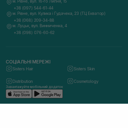
м. Рівне, вул. 16-го Липня, 15
+38 (097) 544-61-44
м. Рівне, вул. Кулика і Гудачека, 23 (ТЦ Екватор)
+38 (068) 209-34-88
м. Луцьк, вул. Винниченка, 4
+38 (098) 076-60-62
СОЦІАЛЬНІ МЕРЕЖІ
Sisters Hair
Sisters Skin
Distribution
Cosmetology
Завантажуйте мобільний додаток
© 2026 sisters.co.ua. Всі права захищено