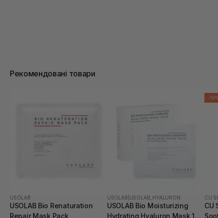
Рекомендовані товари
-15
USOLAB
USOLAB
|
USOLAB_HYALURON
CU S
USOLAB Bio Renaturation
USOLAB Bio Moisturizing
CU 
Repair Mask Pack
Hydrating Hyaluron Mask 1
Soo