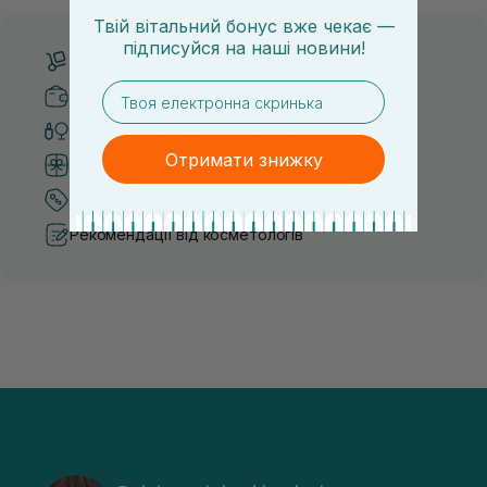
Твій вітальний бонус вже чекає —
підписуйся
на
наші новини!
Безкоштовна доставка від 3000 UAH
email
Безпечні способи оплати
Тільки оригінальна косметика
Отримати знижку
Система бонусів та лояльності
Кращі ціни та топ товари
Рекомендації від косметологів