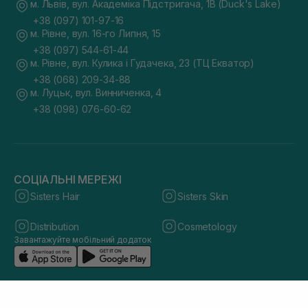
м. Львів, вул. Академіка Підстригача, 1В (Duck's Lake)
+38 (097) 101-97-16
м. Рівне, вул. 16-го Липня, 15
+38 (097) 544-61-44
м. Рівне, вул. Кулика і Гудачека, 23 (ТЦ Екватор)
+38 (068) 209-34-88
м. Луцьк, вул. Винниченка, 4
+38 (098) 076-60-62
СОЦІАЛЬНІ МЕРЕЖІ
Sisters Hair
Sisters Skin
Distribution
Cosmetology
Завантажуйте мобільний додаток