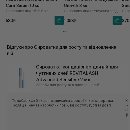
Care Serum 10 мл
Growth 8 мл
Ser
Сироватка для вій та брів
Cироватка для інтенсивного відновлення вій
530₴
1 053₴
870
Відгуки про Сироватки для росту та відновлення
вій
Сироватка-кондиціонер для вій для
чутливих очей REVITALASH
Advanced Sensitive 2 мл
Засоби для росту та відновлення вій
Подобається більше ніж звичайна форма їхньої сиворотки.
Хо
Після цієї немає набряклих повік, вії ростуть густі та довгі
їй
пі
фо