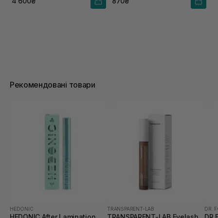
4 600₴
870₴
Рекомендовані товари
HEDONIC
TRANSPARENT-LAB
DR. 
HEDONIC After Lamination
TRANSPARENT-LAB Eyelash
DR.