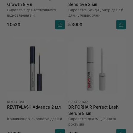
Growth 8 мл
Sensitive 2 мл
Cироватка для інтенсивного
Сироватка-кондиціонер для вій
відновлення вій
для чутливих очей
1 053₴
5 300₴
REVITALASH
DR. FORHAIR
REVITALASH Advance 2 мл
DR.FORHAIR Perfect Lash
Serum 8 мл
Кондиціонер-сироватка для вій
Сироватка для зміцнення та
росту вій