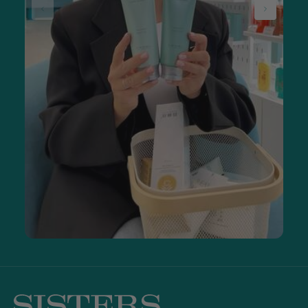
росту брів і вій за доступною ціною. Щодо форм випуску,
розрізняють засоби на:
сироватки та емульсії мають легку текстуру, швидко
вбираються та зручні в нанесенні;
олійні комплекси більш живильні, підходять для сухої
та чутливої шкіри;
гелі забезпечують додатковий догляд та можуть
використовуватися як основа під макіяж.
Під час використання засобу не рекомендується робити
корекцію брів, щоб не перешкоджати процесу росту. Також
варто обмежити використання агресивних засобів для
зняття макіяжу в зоні очей. Перші результати помітні через 2-
3 тижні регулярного використання. Волоски стають
міцнішими, з'являється здоровий блиск. Через 4-6 тижнів
збільшується густота та довжина. Максимальний ефект
досягається через 8-12 тижнів постійного застосування.
Чому варто замовити засоби для росту вій та
брів у нас
Мережа косметичних магазинів SISTERS пропонує
асортимент засобів для росту брів та вій від перевірених
світових брендів: Dr. FORHAIR, Revitalash, Transparent-Lab.
Купити засіб для росту вій і брів можна в інтернет-магазині з
доставкою по Україні або завітати до одного з магазинів