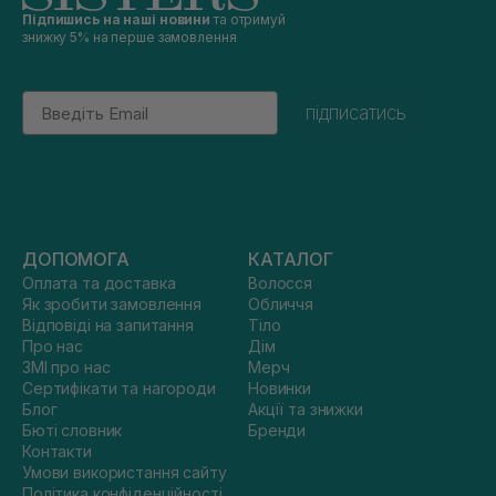
мережі та забрати замовлення особисто.
Підпишись на наші новини
та отримуй
знижку 5% на перше замовлення
Email
підписатись
ДОПОМОГА
КАТАЛОГ
Оплата та доставка
Волосся
Як зробити замовлення
Обличчя
Відповіді на запитання
Тіло
Про нас
Дім
ЗМІ про нас
Мерч
Сертифікати та нагороди
Новинки
Блог
Акції та знижки
Бюті словник
Бренди
Контакти
Умови використання сайту
Політика конфіденційності