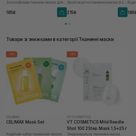
Заспокійлива тканева маска для обличчя
Зволожуюча тканинна маска зі заспокійливою та антивіковою дією
Відн
шт
185₴
215₴
186
Товари зі знижками в категорії Тканинні маски
-10%
-15%
CELIMAX
VT COSMETICS
CELIMAX Mask Set
VT COSMETICS Mild Reedle
Shot 100 2Step Mask 1,5+25 г
Акційний набір тканинних масок
Зміцнювальна тканинна маска