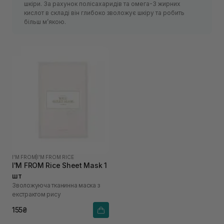
шкіри. За рахунок полісахаридів та омега-3 жирних
кислот в складі він глибоко зволожує шкіру та робить
більш м’якою.
I'M FROM
|
I'M FROM RICE
I'M FROM Rice Sheet Mask 1
шт
Зволожуюча тканинна маска з
екстрактом рису
155₴