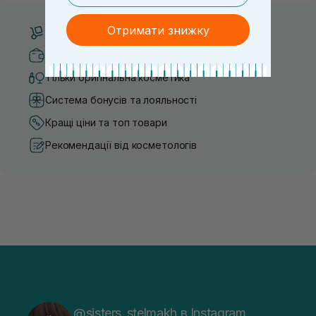
Отримати знижку
Безкоштовна доставка від 3000 UAH
Безпечні способи оплати
Тільки оригінальна косметика
Система бонусів та лояльності
Кращі ціни та топ товари
Рекомендації від косметологів
@sisters_stelmakh в Instagram