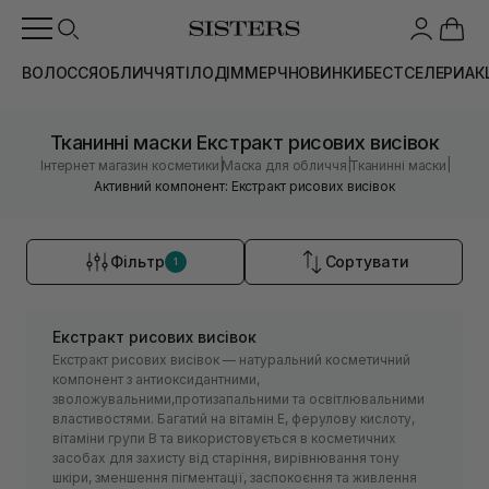
ВОЛОССЯ
ОБЛИЧЧЯ
ТІЛО
ДІМ
МЕРЧ
НОВИНКИ
БЕСТСЕЛЕРИ
АК
Тканинні маски Екстракт рисових висівок
|
|
|
Інтернет магазин косметики
Маска для обличчя
Тканинні маски
Активний компонент: Екстракт рисових висівок
Фільтр
Сортувати
1
Екстракт рисових висівок
Екстракт рисових висівок — натуральний косметичний
компонент з антиоксидантними,
зволожувальними,протизапальними та освітлювальними
властивостями. Багатий на вітамін Е, ферулову кислоту,
вітаміни групи В та використовується в косметичних
засобах для захисту від старіння, вирівнювання тону
шкіри, зменшення пігментації, заспокоєння та живлення