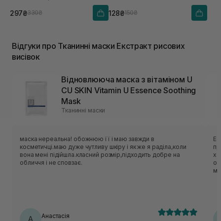
297₴
128₴
330₴
150₴
Відгуки про Тканинні маски Екстракт рисових
висівок
Відновлююча маска з вітаміном U
CU SKIN Vitamin U Essence Soothing
Mask
Тканинні маски
маска нереальна! обожнюю її і маю завжди в
Ес
косметичці.маю дуже чутливу шкіру і як же я раділа,коли
приємн
вона мені підійшла.класний розмір,підходить добре на
хо
обличчя і не сповзає.
об
ме
нор
ць
лека
по
Анастасія
А