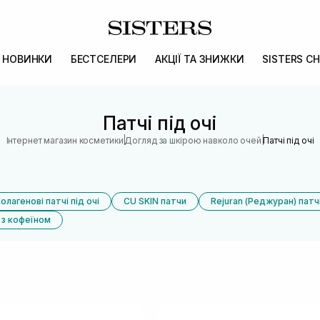
НОВИНКИ
БЕСТСЕЛЕРИ
АКЦІЇ ТА ЗНИЖКИ
SISTERS CH
Патчі під очі
|
|
Інтернет магазин косметики
Догляд за шкірою навколо очей
Патчі під очі
олагенові патчі під очі
CU SKIN патчи
Rejuran (Реджуран) патчі
і з кофеїном