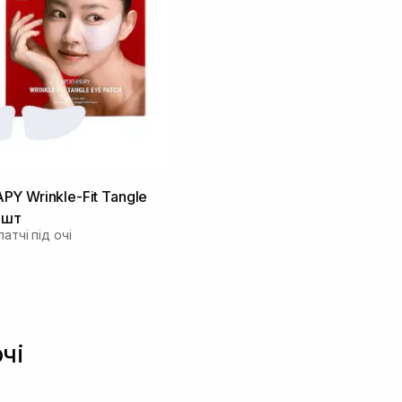
Y Wrinkle-Fit Tangle
1 шт
атчі під очі
очі