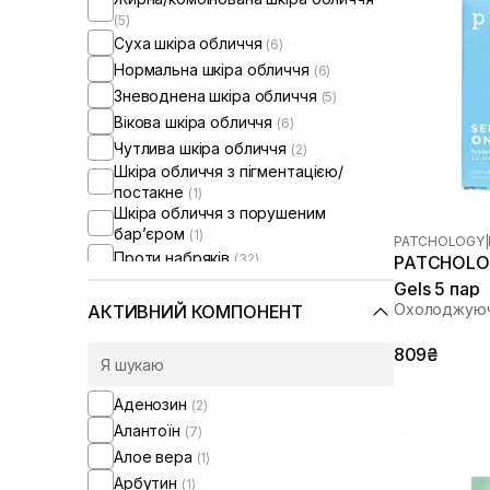
(5)
Суха шкіра обличчя
(6)
Нормальна шкіра обличчя
(6)
Зневоднена шкіра обличчя
(5)
Вікова шкіра обличчя
(6)
Чутлива шкіра обличчя
(2)
Шкіра обличчя з пігментацією/
постакне
(1)
Шкіра обличчя з порушеним
барʼєром
(1)
PATCHOLOGY
|
Проти набряків
(32)
PATCHOLOGY
Від синців під очима
(19)
Gels 5 пар
Охолоджуючі
АКТИВНИЙ КОМПОНЕНТ
809₴
Аденозин
(2)
Алантоїн
(7)
Алое вера
(1)
Арбутин
(1)