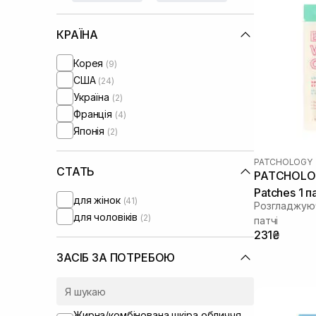
КРАЇНА
Корея
(9)
США
(24)
Україна
(2)
Франція
(4)
Японія
(2)
PATCHOLOGY
СТАТЬ
PATCHOLOG
Patches 1 п
для жінок
(41)
Розгладжуюч
для чоловіків
(2)
патчі
231₴
ЗАСІБ ЗА ПОТРЕБОЮ
Жирна/комбінована шкіра обличчя