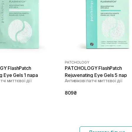
PATCHOLOGY
Y FlashPatch
PATCHOLOGY FlashPatch
g Eye Gels 1 пара
Rejuvenating Eye Gels 5 пар
тчі миттєвої дії
Антивікові патчі миттєвої дії
809₴