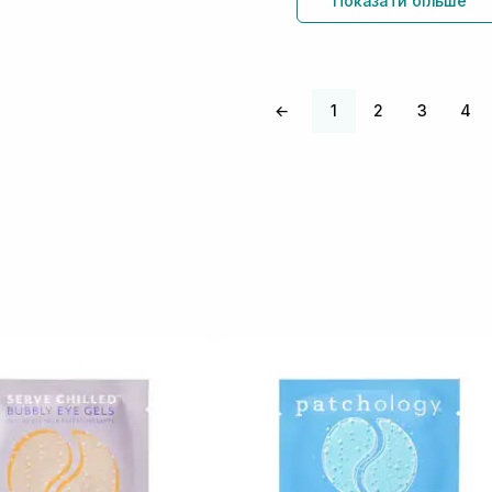
Показати більше
←
1
2
3
4