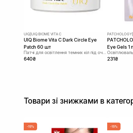
UIQ
|
UIQ BIOME VITA C
PATCHOLOGY
|
UIQ Biome Vita C Dark Circle Eye
PATCHOLOG
Patch 60 шт
Eye Gels 1 
Патчі для освітлення темних кіл під очима
Освітлювальн
640₴
231₴
Товари зі знижками в категорі
-15%
-15%