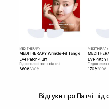
MEDITHERAPY
MEDITHERAPY
MEDITHERAPY Wrinkle-Fit Tangle
MEDITHERAP
Eye Patch 4 шт
Eye Patch 
Гідрогелеві патчі під очі
Гідрогелеві п
680₴
800₴
170₴
200₴
Відгуки про Патчі під 