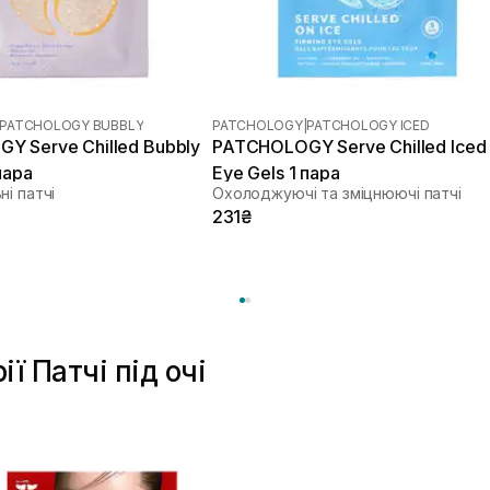
PATCHOLOGY BUBBLY
PATCHOLOGY
|
PATCHOLOGY ICED
Y Serve Chilled Bubbly
PATCHOLOGY Serve Chilled Iced
пара
Eye Gels 1 пара
і патчі
Охолоджуючі та зміцнюючі патчі
231₴
ї Патчі під очі