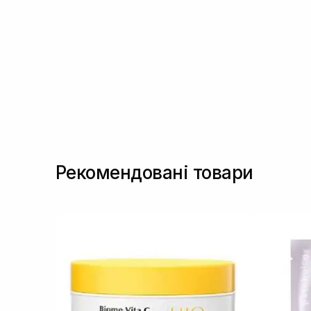
Олія авокадо
(1)
Пантенол
(7)
Пептиди
(6)
Полінуклеотиди
(1)
Ретиніл пальмітат
(1)
Ресвератрол
(7)
Сквалан
(2)
Токоферол
(1)
Трипептид міді
(1)
Фактори росту
(3)
Рекомендовані товари