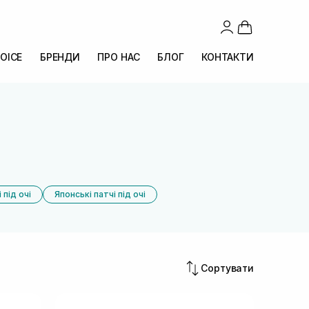
OICE
БРЕНДИ
ПРО НАС
БЛОГ
КОНТАКТИ
 під очі
Японські патчі під очі
Сортувати