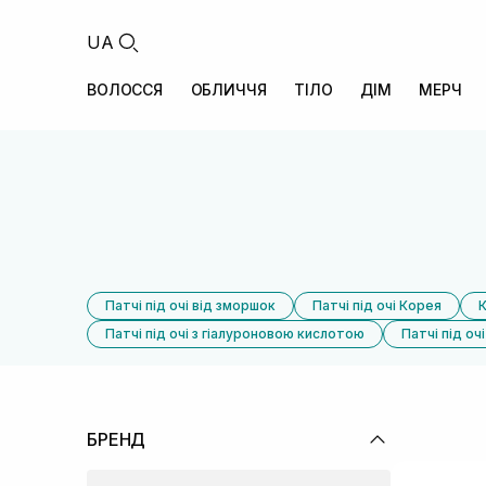
UA
ВОЛОССЯ
ОБЛИЧЧЯ
ТІЛО
ДІМ
МЕРЧ
Патчі під очі від зморшок
Патчі під очі Корея
К
Патчі під очі з гіалуроновою кислотою
Патчі під оч
БРЕНД