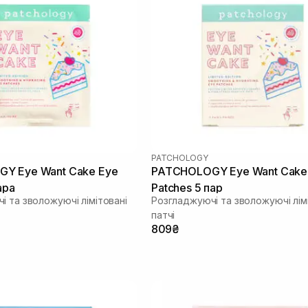
PATCHOLOGY
Y Eye Want Cake Eye
PATCHOLOGY Eye Want Cake
ара
Patches 5 пар
і та зволожуючі лімітовані
Розгладжуючі та зволожуючі лім
патчі
809₴