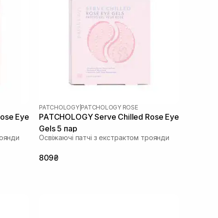
PATCHOLOGY
|
PATCHOLOGY ROSE
ose Eye
PATCHOLOGY Serve Chilled Rose Eye
Gels 5 пар
роянди
Освіжаючі патчі з екстрактом троянди
809₴