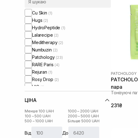
Cu Skin
(1)
Hugs
(2)
HydroPeptide
(1)
Lalarecipe
(2)
Meditherapy
(2)
Numbuzin
(2)
Patchology
(23)
RARE Paris
(4)
Rejuran
(1)
PATCHOLOGY
PATCHOLOGY
Rosy Drop
(2)
пара
UIQ
(1)
Тонізуючі па
ЦІНА
231₴
Менше 100 UAH
1000 – 2000 UAH
100 – 500 UAH
2000 – 5000 UAH
500 – 1000 UAH
Більше 5000 UAH
Від
До