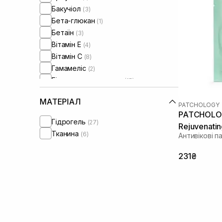
Бакучіол
(3)
Бета-глюкан
(1)
Бетаїн
(3)
Вітамін Е
(4)
Вітамін C
(8)
Гамамеліс
(2)
Гіалуронова кислота
(15)
Гідролізований колаген
(1)
МАТЕРІАЛ
Діоксид титану
(3)
PATCHOLOGY
PATCHOLOG
Екстракт мальви
(1)
Гідрогель
(27)
Rejuvenatin
Екстракт ромашки
(4)
Тканина
(6)
Антивікові па
Екстракт троянди
(2)
Екстракт центелли азіатської
(8)
231₴
Зелений чай
(6)
Кераміди
(1)
Колаген
(7)
Кофеїн
(9)
Ніацинамід
(12)