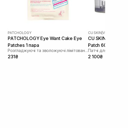
PATCHOLOGY
CU SKIN
|
VITAMIN U
PATCHOLOGY Eye Want Cake Eye
CU SKIN Vitamin U
Patches 1 пара
Patch 60 шт
Розгладжуючі та зволожуючі лімітовані патчі
231₴
2 100₴