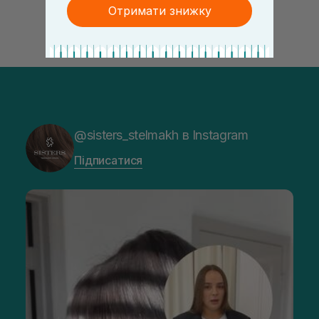
Отримати знижку
@sisters_stelmakh в Instagram
Підписатися