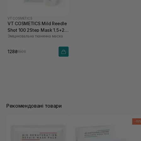
VT COSMETICS
VT COSMETICS Mild Reedle
Shot 100 2Step Mask 1,5+25
Зміцнювальна тканинна маска
г
128₴
150₴
Рекомендовані товари
-15