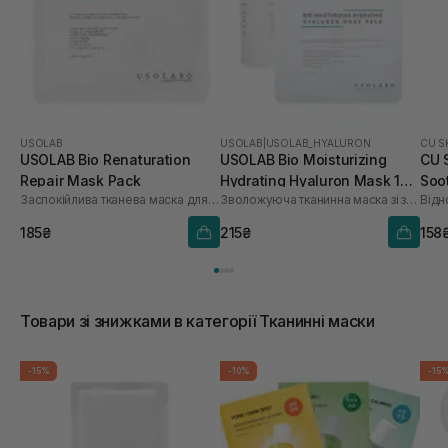
USOLAB
USOLAB
|
USOLAB_HYALURON
CU S
USOLAB Bio Renaturation
USOLAB Bio Moisturizing
CU 
Repair Mask Pack
Hydrating Hyaluron Mask 1
Soo
Заспокійлива тканева маска для обличчя
Зволожуюча тканинна маска зі заспокійливою та антивіковою дією
Відн
шт
185₴
215₴
158
Товари зі знижками в категорії Тканинні маски
-15%
-10%
-15