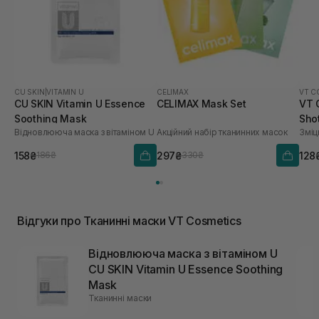
CU SKIN
|
VITAMIN U
CELIMAX
VT C
CU SKIN Vitamin U Essence
CELIMAX Mask Set
VT 
Soothing Mask
Sho
Відновлююча маска з вітаміном U
Акційний набір тканинних масок
Зміц
158₴
297₴
128
186₴
330₴
Відгуки про Тканинні маски VT Cosmetics
Відновлююча маска з вітаміном U
CU SKIN Vitamin U Essence Soothing
Mask
Тканинні маски