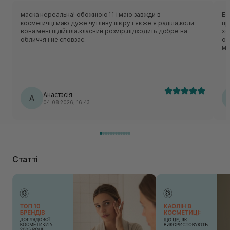
маска нереальна! обожнюю її і маю завжди в
Ес
косметичці.маю дуже чутливу шкіру і як же я раділа,коли
приємн
вона мені підійшла.класний розмір,підходить добре на
хо
обличчя і не сповзає.
об
ме
нор
ць
лека
по
Анастасія
А
04.08.2026, 16:43
Статті