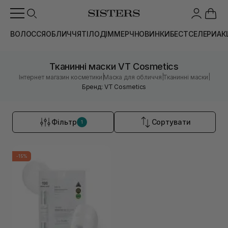
ВОЛОССЯ
ОБЛИЧЧЯ
ТІЛО
ДІМ
МЕРЧ
НОВИНКИ
БЕСТСЕЛЕРИ
АК
Тканинні маски VT Cosmetics
|
|
|
Інтернет магазин косметики
Маска для обличчя
Тканинні маски
Бренд: VT Cosmetics
Фільтр
Сортувати
1
-15%