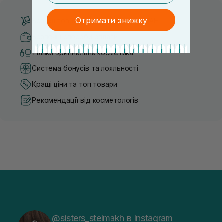
Отримати знижку
Безкоштовна доставка від 3000 UAH
Безпечні способи оплати
Тільки оригінальна косметика
Система бонусів та лояльності
Кращі ціни та топ товари
Рекомендації від косметологів
@sisters_stelmakh в Instagram