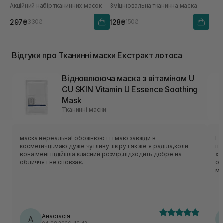
Акційний набір тканинних масок
Зміцнювальна тканинна маска
297₴
128₴
330₴
150₴
Відгуки про Тканинні маски Екстракт лотоса
Відновлююча маска з вітаміном U
CU SKIN Vitamin U Essence Soothing
Mask
Тканинні маски
маска нереальна! обожнюю її і маю завжди в
Ес
косметичці.маю дуже чутливу шкіру і як же я раділа,коли
приємн
вона мені підійшла.класний розмір,підходить добре на
хо
обличчя і не сповзає.
об
ме
нор
ць
лека
по
Анастасія
А