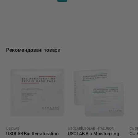
Рекомендовані товари
USOLAB
USOLAB
|
USOLAB_HYALURON
CU S
USOLAB Bio Renaturation
USOLAB Bio Moisturizing
CU 