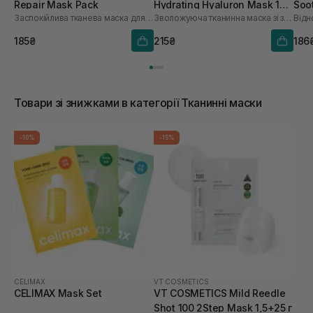
Repair Mask Pack
Hydrating Hyaluron Mask 1
Soo
Заспокійлива тканева маска для обличчя
Зволожуюча тканинна маска зі заспокійливою та антивіковою дією
Відн
шт
185₴
215₴
186
Товари зі знижками в категорії Тканинні маски
-10%
-15%
CELIMAX
VT COSMETICS
CELIMAX Mask Set
VT COSMETICS Mild Reedle
Shot 100 2Step Mask 1,5+25 г