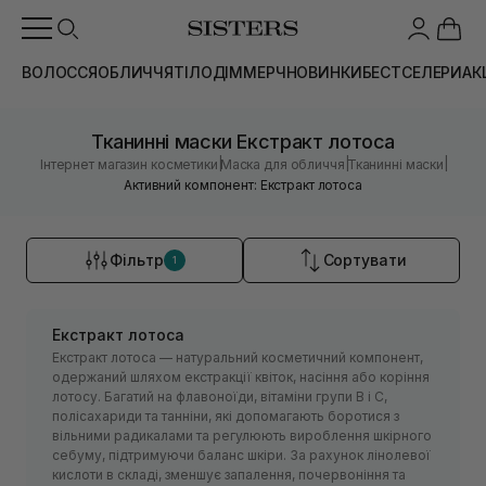
ВОЛОССЯ
ОБЛИЧЧЯ
ТІЛО
ДІМ
МЕРЧ
НОВИНКИ
БЕСТСЕЛЕРИ
АК
Тканинні маски Екстракт лотоса
|
|
|
Інтернет магазин косметики
Маска для обличчя
Тканинні маски
Активний компонент: Екстракт лотоса
Фільтр
Сортувати
1
Екстракт лотоса
Екстракт лотоса — натуральний косметичний компонент,
одержаний шляхом екстракції квіток, насіння або коріння
лотосу. Багатий на флавоноїди, вітаміни групи B і С,
полісахариди та танніни, які допомагають боротися з
вільними радикалами та регулюють вироблення шкірного
себуму, підтримуючи баланс шкіри. За рахунок лінолевої
кислоти в складі, зменшує запалення, почервоніння та