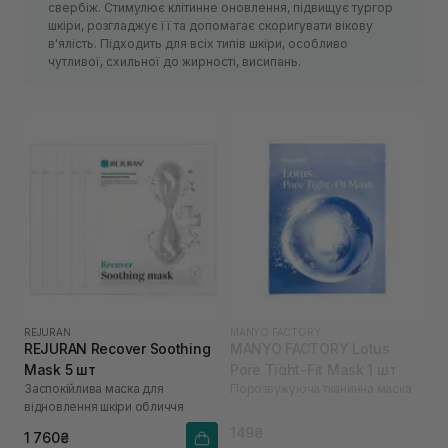
свербіж. Стимулює клітинне оновлення, підвищує тургор
шкіри, розгладжує її та допомагає скоригувати вікову
в'ялість. Підходить для всіх типів шкіри, особливо
чутливої, схильної до жирності, висипань.
REJURAN
MANYO FACTORY
REJURAN Recover Soothing
MANYO FACTORY Lotus
Mask 5 шт
Pore Tight-Fit Mask 1 шт
Заспокійлива маска для
Порозвужуюча тканинна маска
відновлення шкіри обличчя
149₴
1 760₴