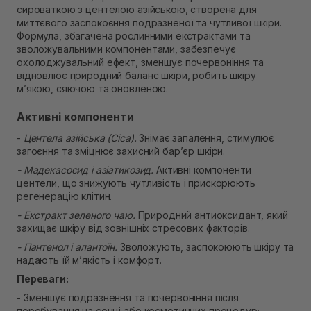
сироваткою з центелою азійською, створена для
Немає в наявності!
миттєвого заспокоєння подразненої та чутливої шкіри.
Самовивіз м. Рівне, вул. Кулика і Гудачека 23 (ТЦ
Формула, збагачена рослинними екстрактами та
Екватор)
зволожувальними компонентами, забезпечує
В наявності
охолоджувальний ефект, зменшує почервоніння та
відновлює природний баланс шкіри, робить шкіру
м’якою, сяючою та оновленою.
Активні компоненти
-
Центела азійська (Cica).
Знімає запалення, стимулює
загоєння та зміцнює захисний бар’єр шкіри.
- Мадекасосид і азіатикозид.
Активні компоненти
центели, що знижують чутливість і прискорюють
регенерацію клітин.
- Екстракт зеленого чаю.
Природний антиоксидант, який
захищає шкіру від зовнішніх стресових факторів.
- Пантенол і алантоїн.
Зволожують, заспокоюють шкіру та
надають їй м’якість і комфорт.
Переваги:
- Зменшує подразнення та почервоніння після
перебування на сонці або косметичних процедур;