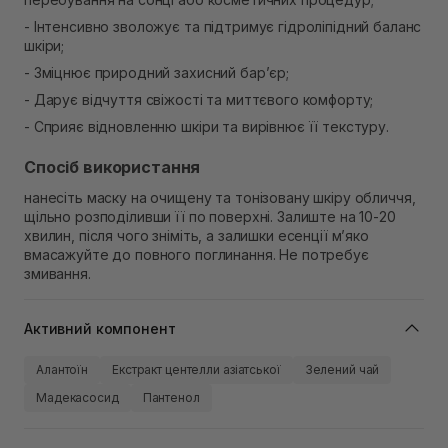
- Інтенсивно зволожує та підтримує гідроліпідний баланс
шкіри;
- Зміцнює природний захисний бар’єр;
- Дарує відчуття свіжості та миттєвого комфорту;
- Сприяє відновленню шкіри та вирівнює її текстуру.
Спосіб використання
нанесіть маску на очищену та тонізовану шкіру обличчя,
щільно розподіливши її по поверхні. Залиште на 10-20
хвилин, після чого зніміть, а залишки есенції м’яко
вмасажуйте до повного поглинання. Не потребує
змивання.
Активний компонент
Алантоїн
Екстракт центелли азіатської
Зелений чай
Мадекасосид
Пантенол