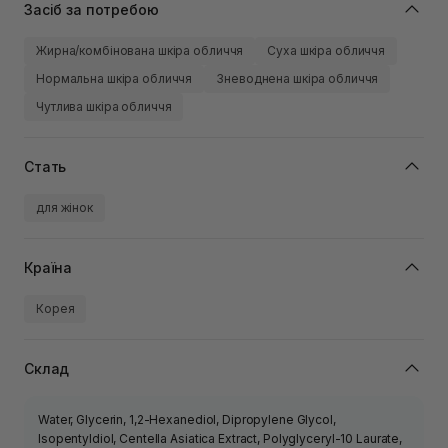
Засіб за потребою
Жирна/комбінована шкіра обличчя
Суха шкіра обличчя
Нормальна шкіра обличчя
Зневоднена шкіра обличчя
Чутлива шкіра обличчя
Стать
для жінок
Країна
Корея
Склад
Water, Glycerin, 1,2-Hexanediol, Dipropylene Glycol,
Isopentyldiol, Centella Asiatica Extract, Polyglyceryl-10 Laurate,