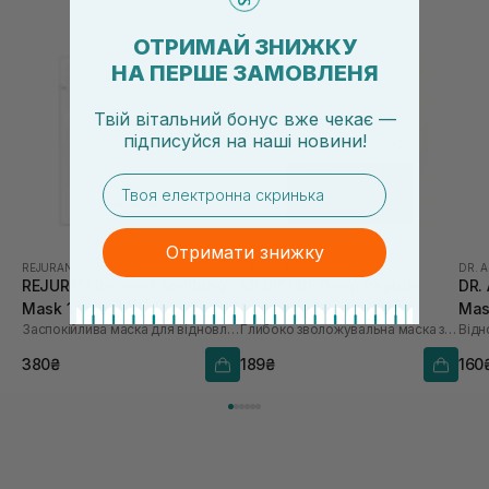
ОТРИМАЙ ЗНИЖКУ
НА ПЕРШЕ ЗАМОВЛЕНЯ
Твій вітальний бонус вже чекає —
підписуйся
на
наші новини!
email
Отримати знижку
REJURAN
MEDICUBE
DR. 
REJURAN Recover Soothing
MEDICUBE Deep Peptide
DR.
Mask 1 шт
Radiance Mask 27 мл
Mas
Заспокійлива маска для відновлення шкіри обличчя
Глибоко зволожувальна маска з пептидами
380₴
189₴
160