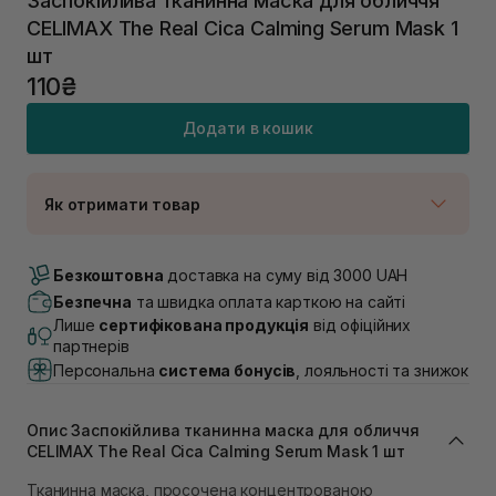
Заспокійлива тканинна маска для обличчя
CELIMAX The Real Cica Calming Serum Mask 1
шт
110₴
Додати в кошик
Як отримати товар
Доставка Новою Поштою
В наявності
Безкоштовна
доставка на суму від 3000 UAH
Самовивіз м. Луцьк, вул. Винниченка 4
Безпечна
та швидка оплата карткою на сайті
В наявності
Лише
сертифікована продукція
від офіційних
Самовивіз м. Львів, вул. Академіка Підстригача, 1В
партнерів
(Duck’s Lake)
Персональна
система бонусів
, лояльності та знижок
В наявності
Самовивіз м. Львів, вул. Івана Франка 36
В наявності
Опис Заспокійлива тканинна маска для обличчя
Самовивіз м. Львів, вул. Степана Бандери 45
CELIMAX The Real Cica Calming Serum Mask 1 шт
Немає в наявності!
Тканинна маска, просочена концентрованою
Самовивіз м. Рівне, вул. 16-го Липня, 15