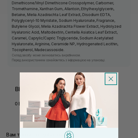
Dimethicone/Vinyl Dimethicone Crosspolymer, Carbomer,
Tromethamine, Xanthan Gum, Allantoin, Ethylhexylglycerin,
Betaine, Melia Azadirachta Leaf Extract, Disodium EDTA,
Polyglyceryl-10 Myristate, Sodium Hyaluronate, Fragrance,
Butylene Glycol, Melia Azadirachta Flower Extract, Hydrolyzed
Hyaluronic Acid, Maltodextrin, Centella Asiatica Leaf Extract,
Caramel, Caprylic/Capric Triglyceride, Sodium Acetylated
Hyaluronate, Arginine, Ceramide NP, Hydrogenated Lecithin,
Tocopherol, Madecassoside.
Склад засобу може змінюватись виробником.
Перед використанням ознайомтесь з інформацією на упаковці.
Відгуки
0 Відгуків
Вам також сподобається