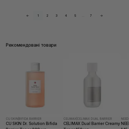
←
1
2
3
4
5
…
7
→
Рекомендовані товари
CU SKIN
|
BIFIDA BARRIER
CELIMAX
|
CELIMAX DUAL BARRIER
NEED
CU SKIN Dr. Solution Bifida
CELIMAX Dual Barrier Creamy
NEE