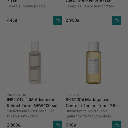
30 мл
Glow Toner NEW 100 мл
Тонер з чорним рисом
Тонер з AHA & PHA кислотами
445₴
2 900₴
INSTYTUTUM
SKIN1004
INSTYTUTUM Advanced
SKIN1004 Madagascar
Retinol Toner NEW 100 мл
Centella Toning Toner 210
Інтенсивний оновлювальний
Зволожувальний тонер з
мл
тонер з ретинолом
центелою та гіалуроновою
кислотою
2 900₴
940₴