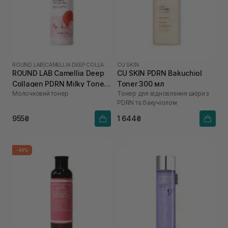
ROUND LAB
|
CAMELLIA DEEP COLLAGEN
CU SKIN
ROUND LAB Camellia Deep
CU SKIN PDRN Bakuchiol
Collagen PDRN Milky Toner
Toner 300 мл
Молочковий тонер
Тонер для відновлення шкіри з
150 мл
PDRN та бакучіолом
955₴
1 644₴
-40%