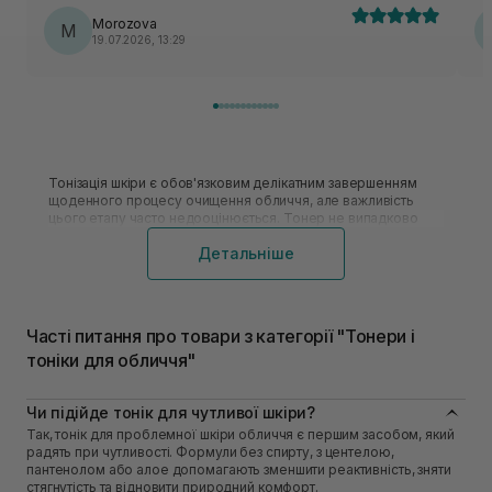
Morozova
M
19.07.2026, 13:29
Тонізація шкіри є обов'язковим делікатним завершенням
щоденного процесу очищення обличчя, але важливість
цього етапу часто недооцінюється. Тонер не випадково
присутній у кожній професійній лінійці, оскільки він
Детальніше
забезпечує комфортний стан шкіри після вмивання,
відновлює її баланс, підвищує дієвість доглядових засобів.
У чому різниця тонера та тоніка?
Часті питання про товари з категорії "Тонери і
Тонер чи тонік давно закріпилися у щоденному догляді. Але
тоніки для обличчя"
їхня роль різниться. Тонік для лиця — це легкий водний
засіб, який заспокоює епідерміс після вмивання, нормалізує
pH та готує до наступних етапів догляду. Він м'який,
Чи підійде тонік для чутливої шкіри?
універсальний і підходить більшості типів шкіри.
Так, тонік для проблемної шкіри обличчя є першим засобом, який
Тонер для обличчя — більш функціональний продукт. У
радять при чутливості. Формули без спирту, з центелою,
ньому закладено чітку дію: зволоження, робота з
пантенолом або алое допомагають зменшити реактивність, зняти
текстурою, відлущення, відновлення, посилення бар'єру.
стягнутість та відновити природний комфорт.