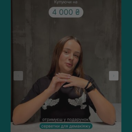
Тоніки для обличчя підходять тим, хто хоче м'яко
повернути шкірі комфорт після вмивання та забезпечити
рівний фон перед нанесенням сироваток або крему.
Особливо корисно мати такий засіб у догляді, коли шкіра
чутлива або схильна до почервонінь. Якщо тонік для
обличчя купити, він допоможе зняти стягнутість та "погасити"
реактивність після контакту з водою. Якщо спостерігається
сухість чи лущення, легкі зволожувальні формули швидко
повертають відчуття комфорту.
Для жирної чи комбінованої шкіри тоніки ефективно
регулюють себум, освіжають і підтримують рівність
поверхні. У разі висипань або розширених пор формули з
кислотами або рослинними екстрактами покращують
чистоту та текстуру. А якщо ви активно користуєтеся SPF
або декоративною косметикою, тонізація шкіри обличчя
допомагає утримувати баланс після щоденного
навантаження. Тож тонізація обличчя — це універсальна
база догляду.
Як вибрати тонік для обличчя
Професійна косметика спрямована не так на маскування, як
на розв'язання конкретних проблем. Вибираючи
тонізуючий засіб під свій тип шкіри, необхідно уважно
вивчити склад опису на сайті. Головною перевагою
професійної косметики є комплексні органічні формули з
ретельно підібраними сумісними компонентами, багато з