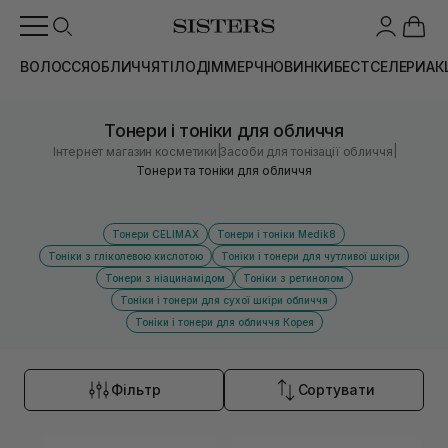
ВОЛОССЯ
ОБЛИЧЧЯ
ТІЛО
ДІМ
МЕРЧ
НОВИНКИ
БЕСТСЕЛЕРИ
АК
Тонери і тоніки для обличчя
|
|
Інтернет магазин косметики
Засоби для тонізації обличчя
Тонери та тоніки для обличчя
Тонери CELIMAX
Тонери і тоніки Medik8
Тоніки з гліколевою кислотою
Тоніки і тонери для чутливої шкіри
Тонери з ніацинамідом
Тоніки з ретинолом
Тоніки і тонери для сухої шкіри обличчя
Тоніки і тонери для обличчя Корея
Фільтр
Сортувати