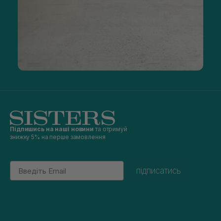
яких мають синергічну дію.
Короткі рекомендації косметологів щодо вибору тонера:
для жирної, комбінованої, проблемної шкіри обличчя
краще вибрати засоби для тонізації з різною
комбінацією органічних кислот, які видаляють
ороговілі клітини, прискорюють обмінні процеси,
прибирають неестетичний блиск, вирівнюють
колір шкіри;
для нормальної шкіри підійдуть будь-які освіжаючі
тоніки зі зволожуючими інгредієнтами, що доглядають;
для чутливої шкіри склад потрібно підбирати
ретельніше, оскільки в ньому не має бути
сильнодіючих компонентів;
для пігментованої шкіри ідеально підходять засоби з
Підпишись на наші новини
та отримуй
екстрактами папайї, огірка, молочної та лимонної
знижку 5% на перше замовлення
кислоти, які допоможуть помітно освітлити тон, зробити
тьмяну шкіру свіжою та сяючою.
Email
підписатись
Професійний тонік для шкіри: ціна вашого
щоденного комфорту
Якісні засоби тонізування містять унікальні комплекси
натуральних екстрактів, фруктових кислот,
пом'якшувальних, зволожуючих компонентів, повністю
сумісних один з одним та протестованих на безпеку та