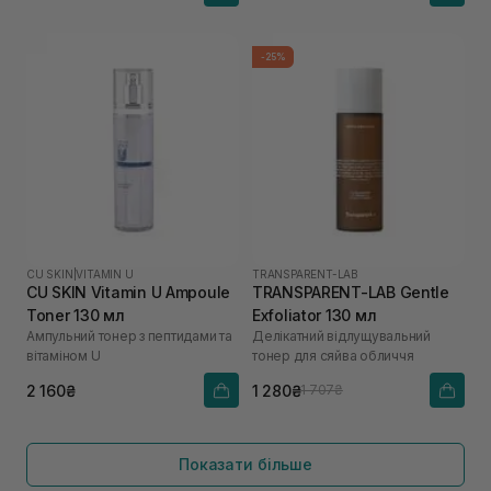
-25%
CU SKIN
|
VITAMIN U
TRANSPARENT-LAB
CU SKIN Vitamin U Ampoule
TRANSPARENT-LAB Gentle
Toner 130 мл
Exfoliator 130 мл
Ампульний тонер з пептидами та
Делікатний відлущувальний
вітаміном U
тонер для сяйва обличчя
2 160₴
1 280₴
1 707₴
Показати більше