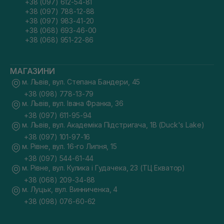
+38 (097) 612-54-81
Наносьте одразу після вмивання. Шкіра у цей момент
+38 (097) 788-12-88
краще приймає активи та швидше відновлює баланс.
+38 (097) 983-41-20
Використовуйте ватний диск або долоні. Залежно від
+38 (068) 693-46-00
бажаного ефекту — ніжний вплив чи відлущення.
+38 (068) 951-22-86
Розподіляйте речовину легкими рухами по всьому
обличчю. Не потрібно терти чи натискати.
Дайте засобу поглинутися 15–20 секунд. Це створює
МАГАЗИНИ
правильну базу для наступних етапів
додаткового догляду.
м. Львів, вул. Степана Бандери, 45
В разі сухої шкіри можна нашаровувати у 2–3 проходи.
+38 (098) 778-13-79
Це допомагає утримати більше вологи.
м. Львів, вул. Івана Франка, 36
Уникайте нанесення активних компонентів на
+38 (097) 611-95-94
подразнену шкіру. Якщо у складі є кислоти або
м. Львів, вул. Академіка Підстригача, 1В (Duck's Lake)
ретиноїди, тоді варто використовувати його увечері.
+38 (097) 101-97-16
м. Рівне, вул. 16-го Липня, 15
Популярні тонери для обличчя в асортименті
+38 (097) 544-61-44
Найкращі тоніки для обличчя в асортименті інтернет-
м. Рівне, вул. Кулика і Гудачека, 23 (ТЦ Екватор)
магазина SISTERS — це добірка засобів, що закривають
потреби різних типів шкіри: від чутливої та сухої до
+38 (068) 209-34-88
комбінованої й схильної до недосконалостей. У кожному
м. Луцьк, вул. Винниченка, 4
продукті своя сильна формула та набір активів.
+38 (098) 076-60-62
Наприклад,
тонер-есенція з полином I'M FROM Mugwort
Essence 160 мл
— справжня знахідка для чутливої,