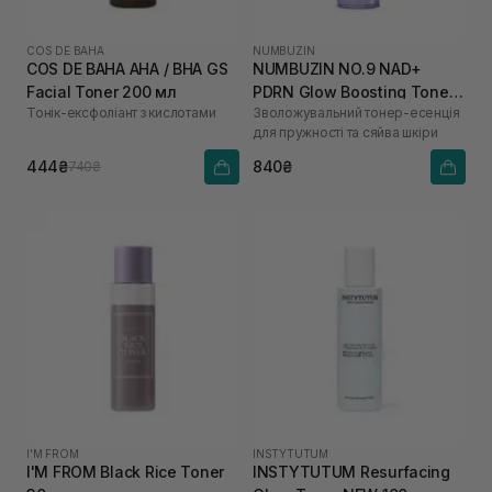
COS DE BAHA
NUMBUZIN
COS DE BAHA AHA / BHA GS
NUMBUZIN NO.9 NAD+
Facial Toner 200 мл
PDRN Glow Boosting Toner
Тонік-ексфоліант з кислотами
Зволожувальний тонер-есенція
150 мл
для пружності та сяйва шкіри
444₴
840₴
740₴
I'M FROM
INSTYTUTUM
I'M FROM Black Rice Toner
INSTYTUTUM Resurfacing