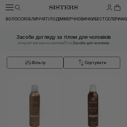
ВОЛОССЯ
ОБЛИЧЧЯ
ТІЛО
ДІМ
МЕРЧ
НОВИНКИ
БЕСТСЕЛЕРИ
АК
Засоби догляду за тілом для чоловіків
|
|
Інтернет магазин косметики
Тіло
Засоби для чоловіків
Фільтр
Сортувати