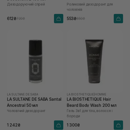
Дезодоруючий спрей
Роликовий дезодорант для
чоловіків
612₴
553₴
720₴
650₴
LA SULTANE DE SABA
LA BIOSTHETIQUE
|
HOMME
LA SULTANE DE SABA Santal
LA BIOSTHETIQUE Hair
Ancestral 50 мл
Beard Body Wash 200 мл
Чоловічий дезодорант
Гель 3в1 для тіла, волосся і
бороди
1 242₴
1 300₴