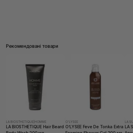
Рекомендовані товари
LA BIOSTHETIQUE
|
HOMME
O’LYSEE
LA S
LA BIOSTHETIQUE Hair Beard
O’LYSEE Feve De Tonka Extra
LA 
Body Wash 200 мл
Foaming Shower Gel 200 мл
Anc