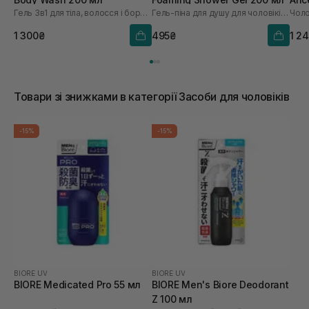
Гель 3в1 для тіла, волосся і бороди
Гель-піна для душу для чоловіків з пряним ароматом
Чоло
1 300₴
495₴
1 2
Товари зі знижками в категорії Засоби для чоловіків
-15%
-15%
BIORE UV
BIORE UV
BIORE Medicated Pro 55 мл
BIORE Men's Biore Deodorant
Z 100 мл