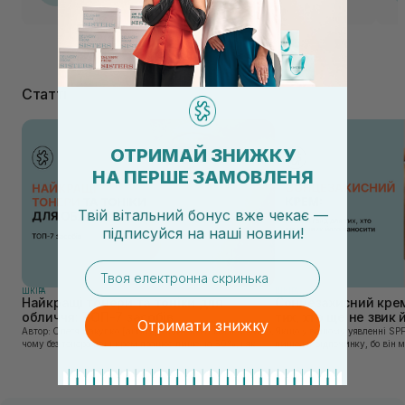
негативних відчуттів. Ще й навпаки, наче залишає якусь
лосьйонну плівочку на тілі (не важку, а приємну). Гарна
пінка.
Статті
ОТРИМАЙ ЗНИЖКУ
НА ПЕРШЕ ЗАМОВЛЕНЯ
Твій вітальний бонус вже чекає —
підписуйся
на
наші новини!
email
ШКIРА
ШКIРА
Найкращі тонери та тоніки для
Сонцезахисний крем
обличчя: ТОП-7 засобів
тих, хто ще не звик
Отримати знижку
Автор: Олеся Вакулко [artnav] У цій статті ми пояснимо,
Якщо у вашому уявленні SPF
чому без тонера ваш крем працює лише на 50%, і як
лише на відпочинку, бо він 
знайти засіб під потреби саме вашої шкіри. Хибною є
шкірі, може бути вибагливи
думка, що тонізація — це зайвий е...
чи скочується під макіяжем і