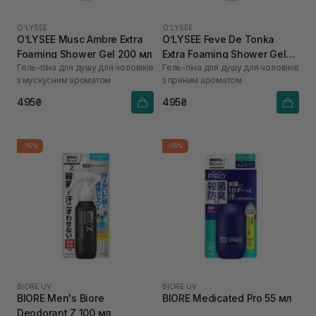
O’LYSEE
O’LYSEE
O’LYSEE Musc Ambre Extra
O’LYSEE Feve De Tonka
Foaming Shower Gel 200 мл
Extra Foaming Shower Gel
Гель-піна для душу для чоловіків
Гель-піна для душу для чоловіків
200 мл
з мускусним ароматом
з пряним ароматом
495₴
495₴
-15%
-15%
BIORE UV
BIORE UV
BIORE Men's Biore
BIORE Medicated Pro 55 мл
Deodorant Z 100 мл